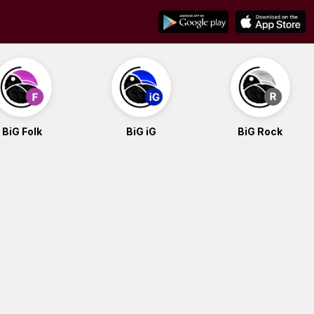
BiG Folk
BiG iG
BiG Rock