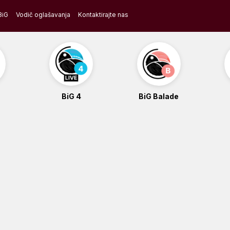
BiG
Vodič oglašavanja
Kontaktirajte nas
BiG 4
BiG Balade