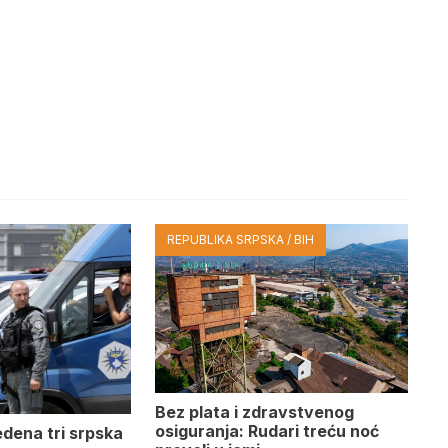
REPUBLIKA SRPSKA / BIH
Bez plata i zdravstvenog
osiguranja: Rudari treću noć
edena tri srpska