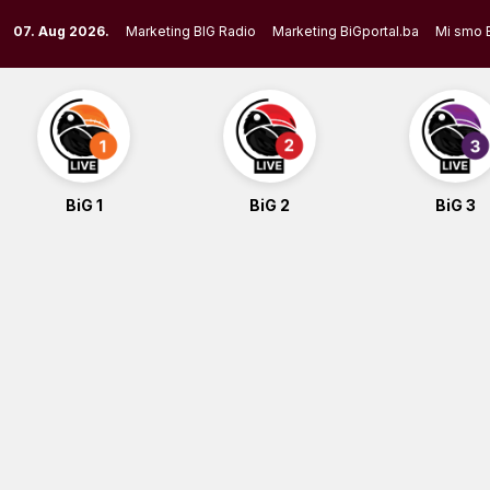
Skip
07. Aug 2026.
Marketing BIG Radio
Marketing BiGportal.ba
Mi smo 
to
content
BiG 1
BiG 2
BiG 3