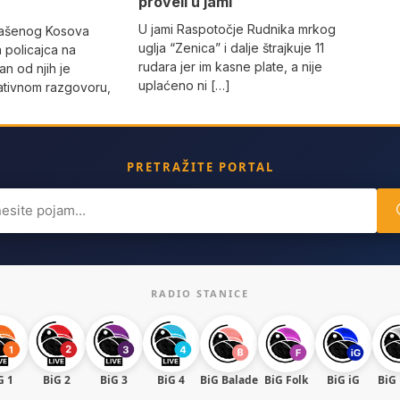
proveli u jami
U jami Raspotočje Rudnika mrkog
lašenog Kosova
uglja “Zenica” i dalje štrajkuje 11
a policajca na
rudara jer im kasne plate, a nije
an od njih je
uplaćeno ni […]
ativnom razgovoru,
PRETRAŽITE PORTAL
ch
RADIO STANICE
G 1
BiG 2
BiG 3
BiG 4
BiG Balade
BiG Folk
BiG iG
BiG