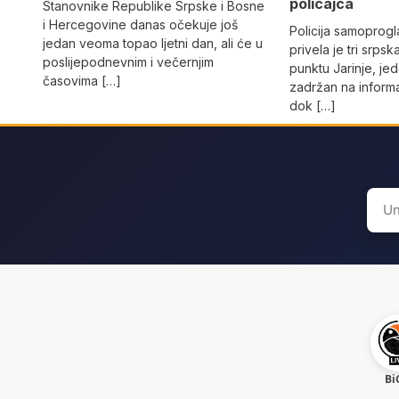
policajca
Stanovnike Republike Srpske i Bosne
i Hercegovine danas očekuje još
Policija samoprog
jedan veoma topao ljetni dan, ali će u
privela je tri srpsk
poslijepodnevnim i večernjim
punktu Јarinje, jed
časovima […]
zadržan na inform
dok […]
Sear
for:
Bi