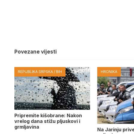
Povezane vijesti
REPUBLIKA SRPSKA / BIH
HRONIKA
Pripremite kišobrane: Nakon
vrelog dana stižu pljuskovi i
grmljavina
Na Јarinju priv