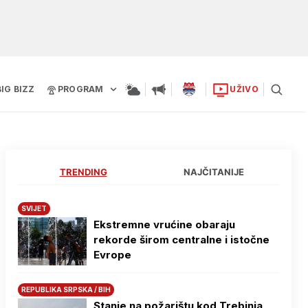
BIG BIZZ
PROGRAM
UŽIVO
TRENDING
NAJČITANIJE
SVIJET
Ekstremne vrućine obaraju
rekorde širom centralne i istočne
Evrope
REPUBLIKA SRPSKA / BIH
Stanje na požarištu kod Trebinja