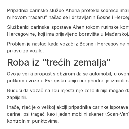
Pripadnici carinske službe Ahena protekle sedmice imali 
njihovom “radaru” našao se i državljanin Bosne i Herceg
Službenici carinske ispostave Ahen tokom rutinske kontr
Hercegovine, koji ima prijavljeno boravište u Mađarskoj.
Problem je nastao kada vozač iz Bosne i Hercegovine n
prijavu za vozilo.
Roba iz “trećih zemalja”
Ovo je veliki propust s obzirom da se automobil, u ovom
prilikom uvoza u Evropsku uniju neophodno je izmiriti 
Budući da vozač na licu mjesta nije želio ili nije mogao 
zaplijenili.
Inače, riječ je o velikoj akciji pripadnika carinke ispot
carine, psi tragači kao i jedan mobilni skener (Scan-Van
kontrolnim punktovima.