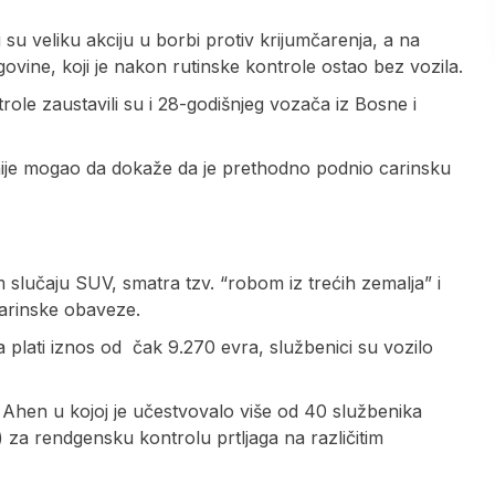
su veliku akciju u borbi protiv krijumčarenja, a na
ovine, koji je nakon rutinske kontrole ostao bez vozila.
ole zaustavili su i 28-godišnjeg vozača iz Bosne i
ije mogao da dokaže da je prethodno podnio carinsku
 slučaju SUV, smatra tzv. “robom iz trećih zemalja” i
carinske obaveze.
da plati iznos od čak 9.270 evra, službenici su vozilo
ave Ahen u kojoj je učestvovalo više od 40 službenika
) za rendgensku kontrolu prtljaga na različitim