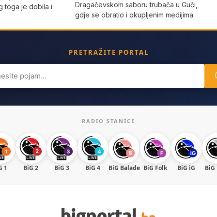
Dragačevskom saboru trubača u Guči,
g toga je dobila i
gdje se obratio i okupljenim medijima.
PRETRAŽITE PORTAL
ch
RADIO STANICE
G 1
BiG 2
BiG 3
BiG 4
BiG Balade
BiG Folk
BiG iG
BiG