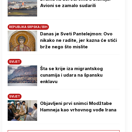
Avioni se zamalo sudarili
REPUBLIKA SRPSKA / BIH
Danas je Sveti Pantelejmon: Ovo
nikako ne radite, jer kazna će stići
brže nego što mislite
SVIJET
Šta se krije iza migrantskog
cunamija i udara na špansku
enklavu
SVIJET
Objavljeni prvi snimci Modžtabe
Hamneja kao vrhovnog vođe Irana