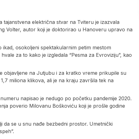
tajanstvena električna stvar na Tviteru je izazvala
ving Volter, autor koji je doktorirao u Hanoveru upravo na
o ikad, osokoljeni spektakularnim petim mestom
 hvale za to kako je izgledala “Pesma za Evroviziju”, kao
e objavljene na Jutjubu i za kratko vreme prikupile su
,7 miliona klikova, ali je na kraju završila tek na
ku numeru napisao je nedugo po početku pandemije 2020.
nja poverio Milovanu Boškoviću koji je prošle godine
elji da se u snu nađe bezbedni prostor. Umetnički
speh”.