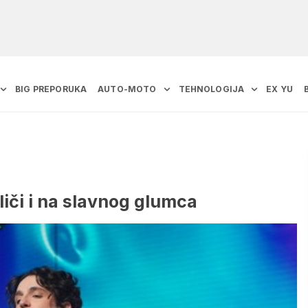
BIG PREPORUKA
AUTO-MOTO
TEHNOLOGIJA
EX YU
liči i na slavnog glumca