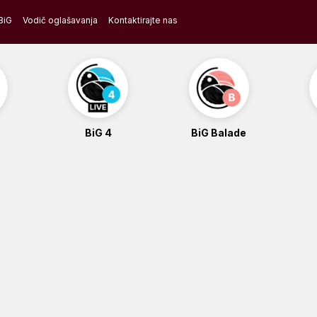
BiG
Vodič oglašavanja
Kontaktirajte nas
BiG 4
BiG Balade