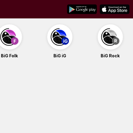
BiG Folk
BiG iG
BiG Rock