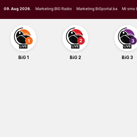
Skip
09. Aug 2026.
Marketing BIG Radio
Marketing BiGportal.ba
Mi smo 
to
content
BiG 1
BiG 2
BiG 3