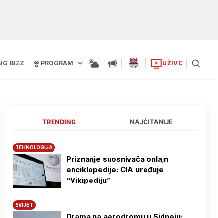
BIG BIZZ
PROGRAM
UŽIVO
TRENDING
NAJČITANIJE
TEHNOLOGIJA
Priznanje suosnivača onlajn
enciklopedije: CIA uređuje
“Vikipediju”
SVIJET
Drama na aerodromu u Sidneju: