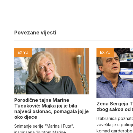
Povezane vijesti
EX YU
EX YU
Porodične tajne Marine
Zena Sergeja T
Tucaković: Majka joj je bila
zbog sakoa od 
najveći oslonac, pomagala joj je
oko djece
Izabranica poznat
završila je u policiji
Snimanje serije “Marina i Futa”,
komad garderobe 
inspirisana životom Marine