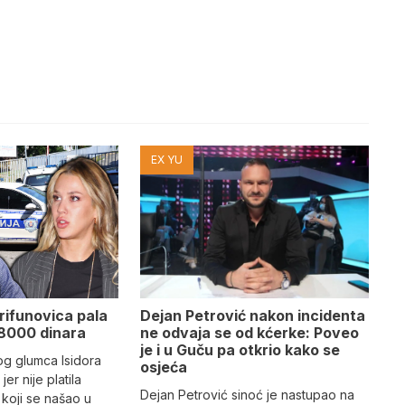
EX YU
Dejan Petrović nakon incidenta
rifunovica pala
ne odvaja se od kćerke: Poveo
8000 dinara
je i u Guču pa otkrio kako se
og glumca Isidora
osjeća
 jer nije platila
Dejan Petrović sinoć je nastupao na
koji se našao u