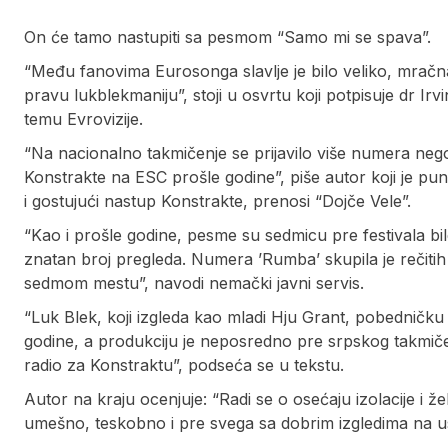
On će tamo nastupiti sa pesmom “Samo mi se spava”.
“Među fanovima Eurosonga slavlje je bilo veliko, mračna 
pravu lukblekmaniju”, stoji u osvrtu koji potpisuje dr Ir
temu Evrovizije.
“Na nacionalno takmičenje se prijavilo više numera neg
Konstrakte na ESC prošle godine”, piše autor koji je pun
i gostujući nastup Konstrakte, prenosi “Dojče Vele”.
“Kao i prošle godine, pesme su sedmicu pre festivala bil
znatan broj pregleda. Numera ’Rumba’ skupila je rečitih 1
sedmom mestu”, navodi nemački javni servis.
“Luk Blek, koji izgleda kao mladi Hju Grant, pobednič
godine, a produkciju je neposredno pre srpskog takmiče
radio za Konstraktu”, podseća se u tekstu.
Autor na kraju ocenjuje: “Radi se o osećaju izolacije i ž
umešno, teskobno i pre svega sa dobrim izgledima na u