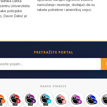
radnika Darka
naoružanja i municije, dodajući da su
 centru Univerziteta
rakete potrebne i američkoj vojsci.
jake policijske
, Davor Dabić je
PRETRAŽITE PORTAL
ch
RADIO STANICE