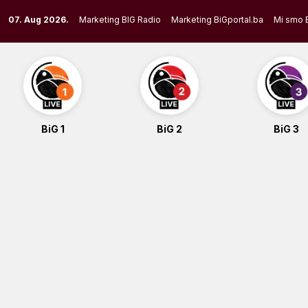
Skip
07. Aug 2026.
Marketing BIG Radio
Marketing BiGportal.ba
Mi smo 
to
content
BiG 1
BiG 2
BiG 3