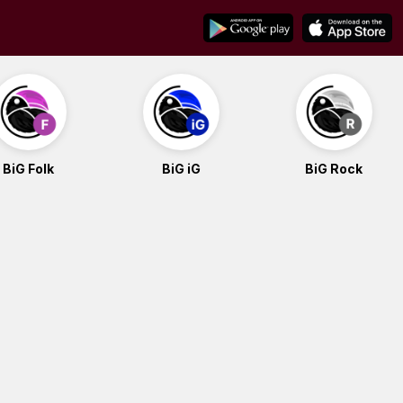
BiG Folk
BiG iG
BiG Rock