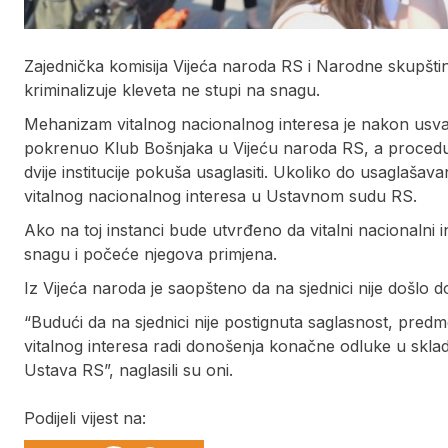
Zajednička komisija Vijeća naroda RS i Narodne skupštin
kriminalizuje kleveta ne stupi na snagu.
Mehanizam vitalnog nacionalnog interesa je nakon usva
pokrenuo Klub Bošnjaka u Vijeću naroda RS, a procedur
dvije institucije pokuša usaglasiti. Ukoliko do usaglaša
vitalnog nacionalnog interesa u Ustavnom sudu RS.
Ako na toj instanci bude utvrđeno da vitalni nacionalni i
snagu i počeće njegova primjena.
Iz Vijeća naroda je saopšteno da na sjednici nije došl
“Budući da na sjednici nije postignuta saglasnost, pred
vitalnog interesa radi donošenja konačne odluke u s
Ustava RS”, naglasili su oni.
Podijeli vijest na: