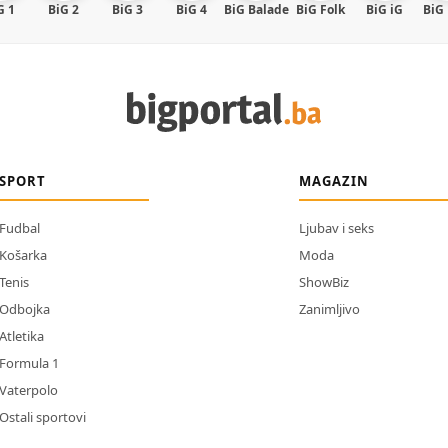
G 1
BiG 2
BiG 3
BiG 4
BiG Balade
BiG Folk
BiG iG
BiG
SPORT
MAGAZIN
Fudbal
Ljubav i seks
Košarka
Moda
Tenis
ShowBiz
Odbojka
Zanimljivo
Atletika
Formula 1
Vaterpolo
Ostali sportovi