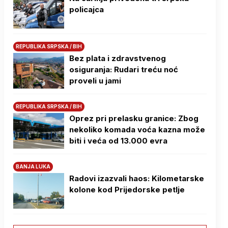
policajca
REPUBLIKA SRPSKA / BIH
Bez plata i zdravstvenog
osiguranja: Rudari treću noć
proveli u jami
REPUBLIKA SRPSKA / BIH
Oprez pri prelasku granice: Zbog
nekoliko komada voća kazna može
biti i veća od 13.000 evra
BANJA LUKA
Radovi izazvali haos: Kilometarske
kolone kod Prijedorske petlje