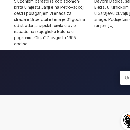
Služenjem parastosa kod spomen-
Davora Dabića, sa
krsta u mjestu Janjile na Petrovačkoj
Eleza, u Kliničkom
cesti i polaganjem vijenaca za
u Sarajevu čuvaju 
stradale Srbe obilježena je 31 godina
snage. Podsjećamo
od stradanja srpskih civila u avio-
ranjen […]
napadu na izbjegličku kolonu u
pogromu “Oluja” 7. avgusta 1995.
godine
Sear
for: