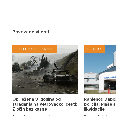
Povezane vijesti
REPUBLIKA SRPSKA / BIH
HRONIKA
Obilježena 31 godina od
Ranjenog Dabić
stradanja na Petrovačkoj cesti:
policija: Plaše 
Zločin bez kazne
likvidacije