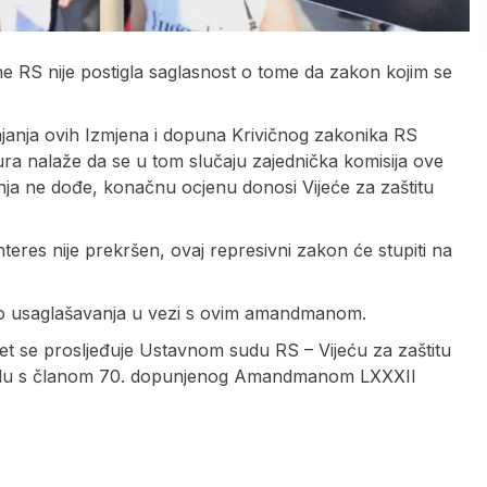
e RS nije postigla saglasnost o tome da zakon kojim se
janja ovih Izmjena i dopuna Krivičnog zakonika RS
a nalaže da se u tom slučaju zajednička komisija ove
vanja ne dođe, konačnu ocjenu donosi Vijeće za zaštitu
nteres nije prekršen, ovaj represivni zakon će stupiti na
o do usaglašavanja u vezi s ovim amandmanom.
met se prosljeđuje Ustavnom sudu RS – Vijeću za zaštitu
kladu s članom 70. dopunjenog Amandmanom LXXXII