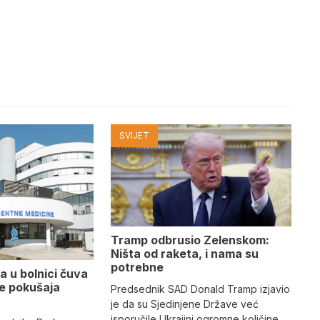
SVIJET
Tramp odbrusio Zelenskom:
Ništa od raketa, i nama su
potrebne
a u bolnici čuva
se pokušaja
Predsednik SAD Donald Tramp izjavio
je da su Sjedinjene Države već
isporučile Ukrajini ogromne količine