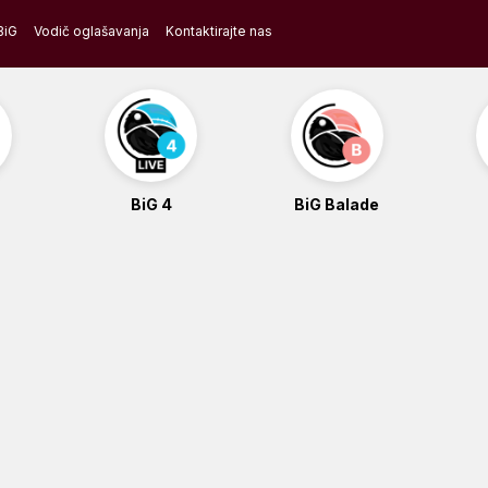
BiG
Vodič oglašavanja
Kontaktirajte nas
BiG 4
BiG Balade