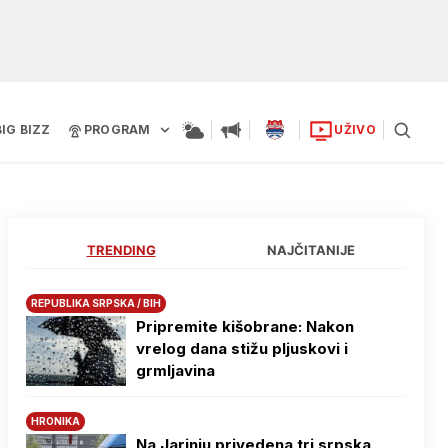
BIG BIZZ
PROGRAM
UŽIVO
TRENDING
NAJČITANIJE
REPUBLIKA SRPSKA / BIH
Pripremite kišobrane: Nakon
vrelog dana stižu pljuskovi i
grmljavina
HRONIKA
Na Јarinju privedena tri srpska