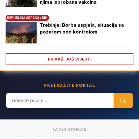
njima isprobana vakcina
REPUBLIKA SRPSKA / BIH
Trebinje: Borba uspjela, situacija sa
požarom pod kontrolom
PRIKAŽI JOŠ VIJESTI
PRETRAŽITE PORTAL
Search
for:
RADIO STANICE