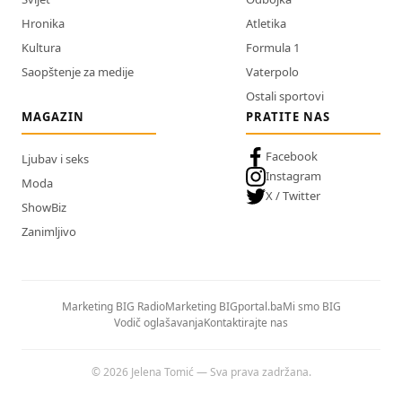
Hronika
Atletika
Kultura
Formula 1
Saopštenje za medije
Vaterpolo
Ostali sportovi
MAGAZIN
PRATITE NAS
Facebook
Ljubav i seks
Instagram
Moda
X / Twitter
ShowBiz
Zanimljivo
Marketing BIG Radio
Marketing BIGportal.ba
Mi smo BIG
Vodič oglašavanja
Kontaktirajte nas
© 2026 Jelena Tomić — Sva prava zadržana.