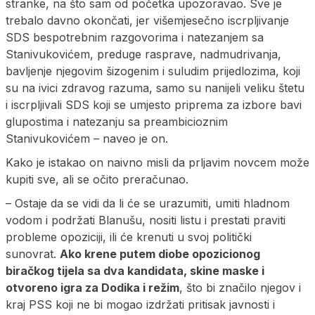
stranke, na što sam od početka upozoravao. Sve je
trebalo davno okončati, jer višemjesečno iscrpljivanje
SDS bespotrebnim razgovorima i natezanjem sa
Stanivukovićem, preduge rasprave, nadmudrivanja,
bavljenje njegovim šizogenim i suludim prijedlozima, koji
su na ivici zdravog razuma, samo su nanijeli veliku štetu
i iscrpljivali SDS koji se umjesto priprema za izbore bavi
glupostima i natezanju sa preambicioznim
Stanivukovićem – naveo je on.
Kako je istakao on naivno misli da prljavim novcem može
kupiti sve, ali se očito preračunao.
– Ostaje da se vidi da li će se urazumiti, umiti hladnom
vodom i podržati Blanušu, nositi listu i prestati praviti
probleme opoziciji, ili će krenuti u svoj politički
sunovrat.
Ako krene putem diobe opozicionog
biračkog tijela sa dva kandidata, skine maske i
otvoreno igra za Dodika i režim
, što bi značilo njegov i
kraj PSS koji ne bi mogao izdržati pritisak javnosti i