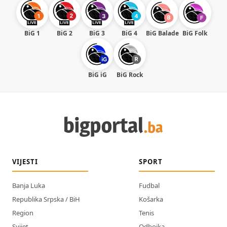
BiG 1
BiG 2
BiG 3
BiG 4
BiG Balade
BiG Folk
BiG iG
BiG Rock
VIJESTI
SPORT
Banja Luka
Fudbal
Republika Srpska / BiH
Košarka
Region
Tenis
Svijet
Odbojka