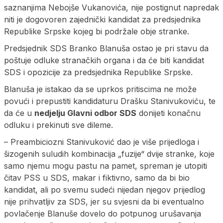
saznanjima Nebojše Vukanovića, nije postignut napredak
niti je dogovoren zajednički kandidat za predsjednika
Republike Srpske kojeg bi podržale obje stranke.
Predsjednik SDS Branko Blanuša ostao je pri stavu da
poštuje odluke stranačkih organa i da će biti kandidat
SDS i opozicije za predsjednika Republike Srpske.
Blanuša je istakao da se uprkos pritiscima ne može
povući i prepustiti kandidaturu Drašku Stanivukoviću, te
da će u
nedjelju Glavni odbor SDS
donijeti konačnu
odluku i prekinuti sve dileme.
– Preambiciozni Stanivuković dao je više prijedloga i
šizogenih suludih kombinacija „fuzije“ dvije stranke, koje
samo njemu mogu pastu na pamet, spreman je utopiti
čitav PSS u SDS, makar i fiktivno, samo da bi bio
kandidat, ali po svemu sudeći nijedan njegov prijedlog
nije prihvatljiv za SDS, jer su svjesni da bi eventualno
povlačenje Blanuše dovelo do potpunog urušavanja