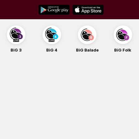
Skip
to
content
BiG 3
BiG 4
BiG Balade
BiG Folk