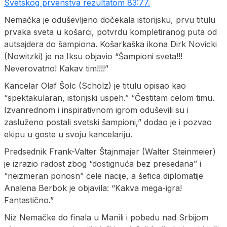
Svetskog prvenstva rezultatom 83:77.
Nemačka je oduševljeno dočekala istorijsku, prvu titulu
prvaka sveta u košarci, potvrdu kompletiranog puta od
autsajdera do šampiona. Košarkaška ikona Dirk Novicki
(Nowitzki) je na Iksu objavio “Šampioni sveta!!!
Neverovatno! Kakav tim!!!!”
Kancelar Olaf Šolc (Scholz) je titulu opisao kao
“spektakularan, istorijski uspeh.” “Čestitam celom timu.
Izvanrednom i inspirativnom igrom oduševili su i
zasluženo postali svetski šampioni,” dodao je i pozvao
ekipu u goste u svoju kancelariju.
Predsednik Frank-Valter Štajnmajer (Walter Steinmeier)
je izrazio radost zbog “dostignuća bez presedana” i
“neizmeran ponosn” cele nacije, a šefica diplomatije
Analena Berbok je objavila: “Kakva mega-igra!
Fantastično.”
Niz Nemačke do finala u Manili i pobedu nad Srbijom