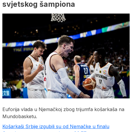
svjetskog šampiona
Euforija vlada u Njemačkoj zbog trijumfa košarkaša na
Mundobasketu.
Košarkaši Srbije izgubili su od Nemačke u finalu