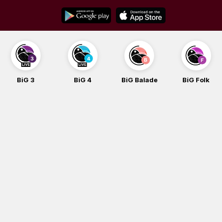
Skip
to
content
BiG 3
BiG 4
BiG Balade
BiG Folk