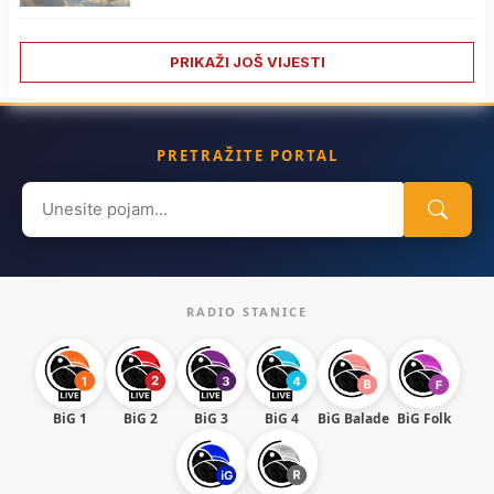
PRIKAŽI JOŠ VIJESTI
PRETRAŽITE PORTAL
Search
for:
RADIO STANICE
BiG 1
BiG 2
BiG 3
BiG 4
BiG Balade
BiG Folk