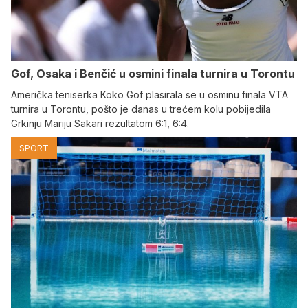
Gof, Osaka i Benčić u osmini finala turnira u Torontu
Američka teniserka Koko Gof plasirala se u osminu finala VTA
turnira u Torontu, pošto je danas u trećem kolu pobijedila
Grkinju Mariju Sakari rezultatom 6:1, 6:4.
SPORT