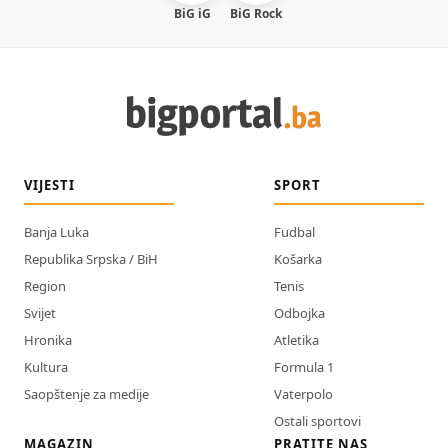
BiG iG
BiG Rock
VIJESTI
SPORT
Banja Luka
Fudbal
Republika Srpska / BiH
Košarka
Region
Tenis
Svijet
Odbojka
Hronika
Atletika
Kultura
Formula 1
Saopštenje za medije
Vaterpolo
Ostali sportovi
MAGAZIN
PRATITE NAS