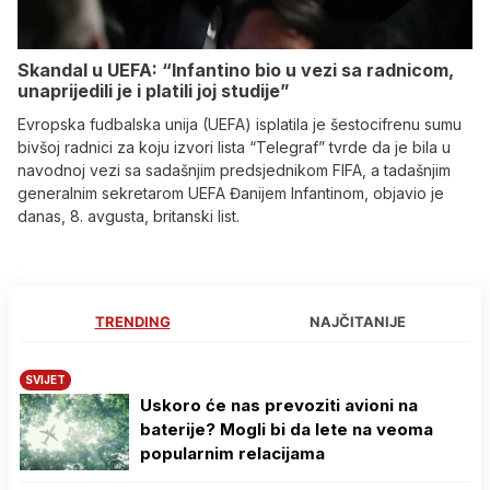
Skandal u UEFA: “Infantino bio u vezi sa radnicom,
unaprijedili je i platili joj studije”
Evropska fudbalska unija (UEFA) isplatila je šestocifrenu sumu
bivšoj radnici za koju izvori lista “Telegraf” tvrde da je bila u
navodnoj vezi sa sadašnjim predsjednikom FIFA, a tadašnjim
generalnim sekretarom UEFA Đanijem Infantinom, objavio je
danas, 8. avgusta, britanski list.
TRENDING
NAJČITANIJE
SVIJET
Uskoro će nas prevoziti avioni na
baterije? Mogli bi da lete na veoma
popularnim relacijama