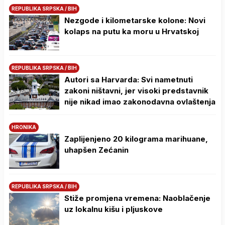
REPUBLIKA SRPSKA / BIH
Nezgode i kilometarske kolone: Novi
kolaps na putu ka moru u Hrvatskoj
REPUBLIKA SRPSKA / BIH
Autori sa Harvarda: Svi nametnuti
zakoni ništavni, jer visoki predstavnik
nije nikad imao zakonodavna ovlaštenja
HRONIKA
Zaplijenjeno 20 kilograma marihuane,
uhapšen Zećanin
REPUBLIKA SRPSKA / BIH
Stiže promjena vremena: Naoblačenje
uz lokalnu kišu i pljuskove