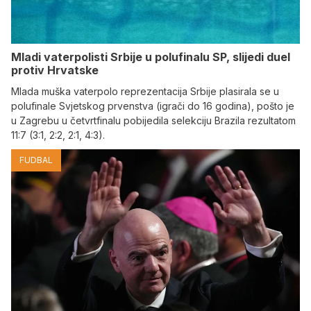
Mladi vaterpolisti Srbije u polufinalu SP, slijedi duel
protiv Hrvatske
Mlada muška vaterpolo reprezentacija Srbije plasirala se u
polufinale Svjetskog prvenstva (igrači do 16 godina), pošto je
u Zagrebu u četvrtfinalu pobijedila selekciju Brazila rezultatom
11:7 (3:1, 2:2, 2:1, 4:3).
FUDBAL