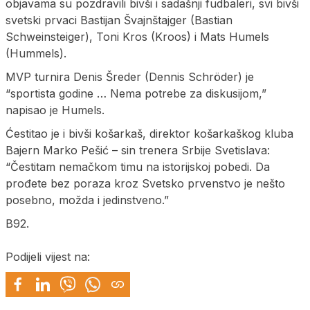
objavama su pozdravili bivši i sadašnji fudbaleri, svi bivši
svetski prvaci Bastijan Švajnštajger (Bastian
Schweinsteiger), Toni Kros (Kroos) i Mats Humels
(Hummels).
MVP turnira Denis Šreder (Dennis Schröder) je
“sportista godine … Nema potrebe za diskusijom,”
napisao je Humels.
Ćestitao je i bivši košarkaš, direktor košarkaškog kluba
Bajern Marko Pešić – sin trenera Srbije Svetislava:
“Čestitam nemačkom timu na istorijskoj pobedi. Da
prođete bez poraza kroz Svetsko prvenstvo je nešto
posebno, možda i jedinstveno.”
B92.
Podijeli vijest na: