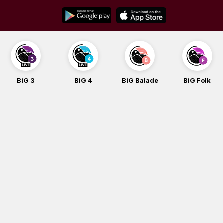
Skip
to
content
BiG 3
BiG 4
BiG Balade
BiG Folk