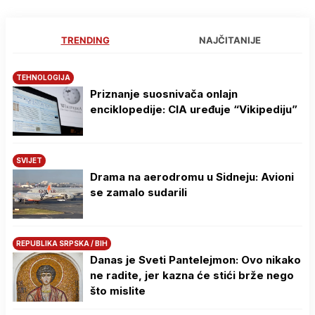
TRENDING
NAJČITANIJE
TEHNOLOGIJA
Priznanje suosnivača onlajn
enciklopedije: CIA uređuje “Vikipediju”
SVIJET
Drama na aerodromu u Sidneju: Avioni
se zamalo sudarili
REPUBLIKA SRPSKA / BIH
Danas je Sveti Pantelejmon: Ovo nikako
ne radite, jer kazna će stići brže nego
što mislite