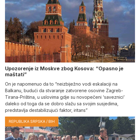
Upozorenje iz Moskve zbog Kosova: “Opasno je
maštati”
On je napomenuo da to “neizbiježno vodi eskalaciji na
Balkanu, budući da stvaranje zatvorene osovine Zagreb-
Tirana-Priština, u uslovima gdje su novopečeni ‘saveznici’
daleko od toga da se dobro slažu sa svojim susjedima,
predstavlja destabilizujući faktor, iritans”
REPUBLIKA SRPSKA / BIH