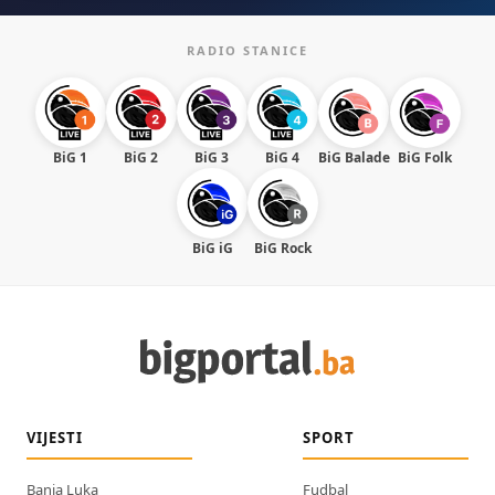
RADIO STANICE
BiG 1
BiG 2
BiG 3
BiG 4
BiG Balade
BiG Folk
BiG iG
BiG Rock
VIJESTI
SPORT
Banja Luka
Fudbal