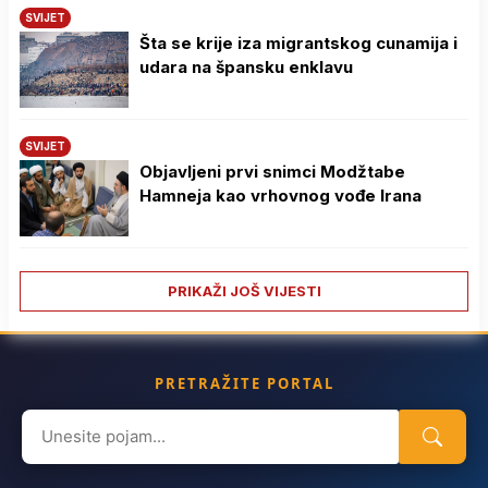
SVIJET
Šta se krije iza migrantskog cunamija i
udara na špansku enklavu
SVIJET
Objavljeni prvi snimci Modžtabe
Hamneja kao vrhovnog vođe Irana
PRIKAŽI JOŠ VIJESTI
PRETRAŽITE PORTAL
Search
for: