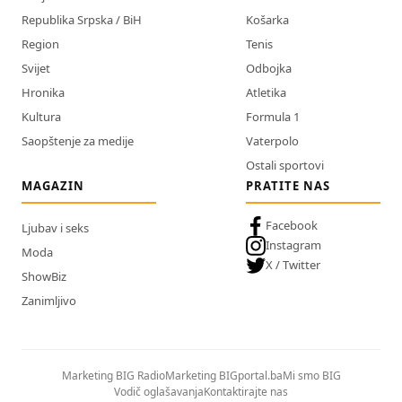
Republika Srpska / BiH
Košarka
Region
Tenis
Svijet
Odbojka
Hronika
Atletika
Kultura
Formula 1
Saopštenje za medije
Vaterpolo
Ostali sportovi
MAGAZIN
PRATITE NAS
Facebook
Ljubav i seks
Instagram
Moda
X / Twitter
ShowBiz
Zanimljivo
Marketing BIG Radio
Marketing BIGportal.ba
Mi smo BIG
Vodič oglašavanja
Kontaktirajte nas