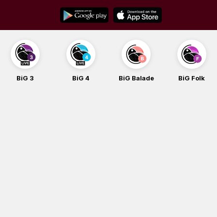
Skip
to
content
BiG 3
BiG 4
BiG Balade
BiG Folk