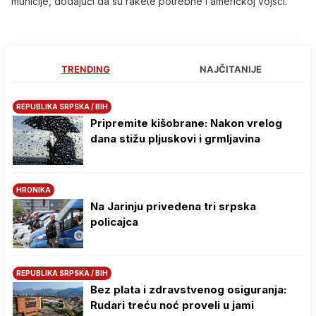
municije, dodajući da su rakete potrebne i američkoj vojsci.
TRENDING
NAJČITANIJE
REPUBLIKA SRPSKA / BIH
Pripremite kišobrane: Nakon vrelog
dana stižu pljuskovi i grmljavina
HRONIKA
Na Јarinju privedena tri srpska
policajca
REPUBLIKA SRPSKA / BIH
Bez plata i zdravstvenog osiguranja:
Rudari treću noć proveli u jami