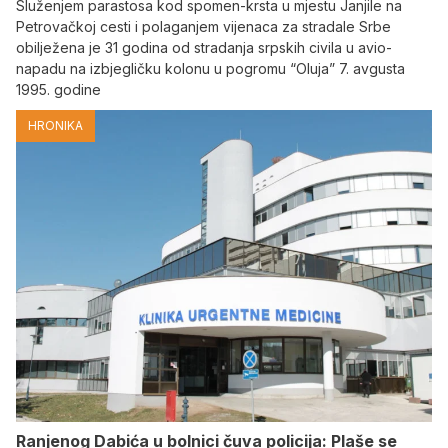
Služenjem parastosa kod spomen-krsta u mjestu Janjile na
Petrovačkoj cesti i polaganjem vijenaca za stradale Srbe
obilježena je 31 godina od stradanja srpskih civila u avio-
napadu na izbjegličku kolonu u pogromu “Oluja” 7. avgusta
1995. godine
HRONIKA
Ranjenog Dabića u bolnici čuva policija: Plaše se