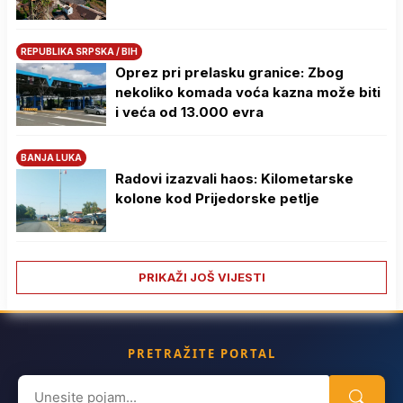
REPUBLIKA SRPSKA / BIH
Oprez pri prelasku granice: Zbog
nekoliko komada voća kazna može biti
i veća od 13.000 evra
BANJA LUKA
Radovi izazvali haos: Kilometarske
kolone kod Prijedorske petlje
PRIKAŽI JOŠ VIJESTI
PRETRAŽITE PORTAL
Search