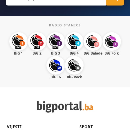
for:
RADIO STANICE
BiG 1
BiG 2
BiG 3
BiG 4
BiG Balade
BiG Folk
BiG iG
BiG Rock
VIJESTI
SPORT