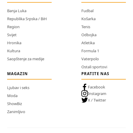
Banja Luka
Fudbal
Republika Srpska / BiH
Košarka
Region
Tenis
Svijet
Odbojka
Hronika
Atletika
Kultura
Formula 1
Saopštenje za medije
Vaterpolo
Ostali sportovi
MAGAZIN
PRATITE NAS
Facebook
Ljubav i seks
Instagram
Moda
X / Twitter
ShowBiz
Zanimljivo