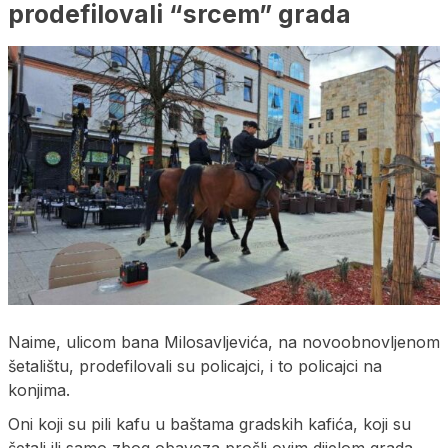
prodefilovali “srcem” grada
Naime, ulicom bana Milosavljevića, na novoobnovljenom
šetalištu, prodefilovali su policajci, i to policajci na
konjima.
Oni koji su pili kafu u baštama gradskih kafića, koji su
šetali ili samo zbog obaveza prošli ovim dijelom grada,