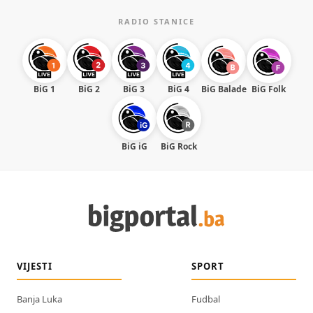
RADIO STANICE
BiG 1
BiG 2
BiG 3
BiG 4
BiG Balade
BiG Folk
BiG iG
BiG Rock
VIJESTI
SPORT
Banja Luka
Fudbal