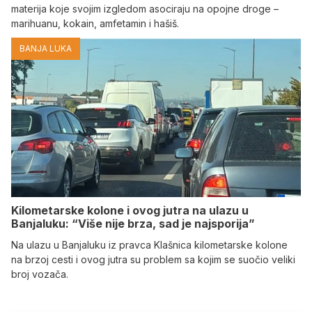
materija koje svojim izgledom asociraju na opojne droge –
marihuanu, kokain, amfetamin i hašiš.
BANJA LUKA
Kilometarske kolone i ovog jutra na ulazu u
Banjaluku: “Više nije brza, sad je najsporija”
Na ulazu u Banjaluku iz pravca Klašnica kilometarske kolone
na brzoj cesti i ovog jutra su problem sa kojim se suočio veliki
broj vozača.