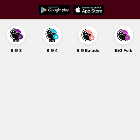
Skip
to
content
BiG 3
BiG 4
BiG Balade
BiG Folk