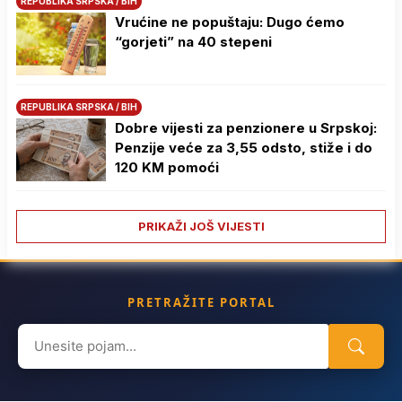
REPUBLIKA SRPSKA / BIH
Vrućine ne popuštaju: Dugo ćemo
“gorjeti” na 40 stepeni
REPUBLIKA SRPSKA / BIH
Dobre vijesti za penzionere u Srpskoj:
Penzije veće za 3,55 odsto, stiže i do
120 KM pomoći
PRIKAŽI JOŠ VIJESTI
PRETRAŽITE PORTAL
Search
for: