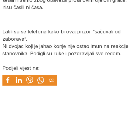
nisu časili ni časa.
Latili su se telefona kako bi ovaj prizor “sačuvali od
zaborava”.
Ni dvojac koji je jahao konje nije ostao imun na reakcije
stanovnika. Podigli su ruke i pozdravljali sve redom.
Podijeli vijest na: