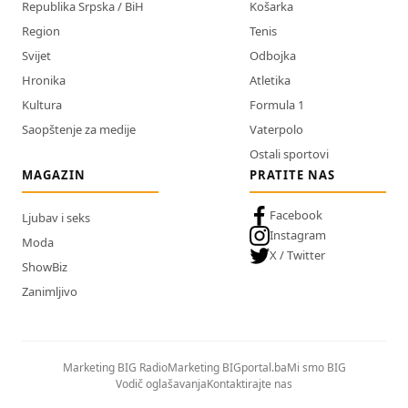
Republika Srpska / BiH
Košarka
Region
Tenis
Svijet
Odbojka
Hronika
Atletika
Kultura
Formula 1
Saopštenje za medije
Vaterpolo
Ostali sportovi
MAGAZIN
PRATITE NAS
Facebook
Ljubav i seks
Instagram
Moda
X / Twitter
ShowBiz
Zanimljivo
Marketing BIG Radio
Marketing BIGportal.ba
Mi smo BIG
Vodič oglašavanja
Kontaktirajte nas