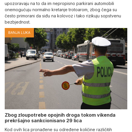
upozoravaju na to da im nepropisno parkirani automobili
onemogućuju normalno kretanje trotoarom, zbog čega su
često primorani da siđu na kolovoz i tako rizikuju sopstvenu
bezbjednost.
BANJA LUKA
Zbog zloupotrebe opojnih droga tokom vikenda
prekršajno sankcionisano 29 lica
Kod ovih lica pronađene su određene količine različitih