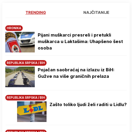
TRENDING
NAJČITANIJE
HRONIKA
Pijani muškarci presreli i pretukli
muškarca u Laktašima: Uhapšeno šest
osoba
REPUBLIKA SRPSKA / BIH
Pojačan saobraćaj na izlazu iz BiH:
Gužve na više graničnih prelaza
REPUBLIKA SRPSKA / BIH
Zašto toliko ljudi želi raditi u Lidlu?