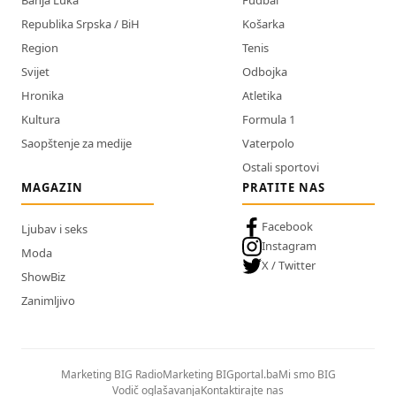
Republika Srpska / BiH
Košarka
Region
Tenis
Svijet
Odbojka
Hronika
Atletika
Kultura
Formula 1
Saopštenje za medije
Vaterpolo
Ostali sportovi
MAGAZIN
PRATITE NAS
Facebook
Ljubav i seks
Instagram
Moda
X / Twitter
ShowBiz
Zanimljivo
Marketing BIG Radio
Marketing BIGportal.ba
Mi smo BIG
Vodič oglašavanja
Kontaktirajte nas