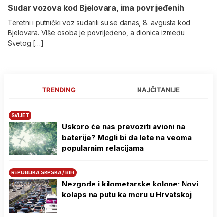
Sudar vozova kod Bjelovara, ima povrijeđenih
Teretni i putnički voz sudarili su se danas, 8. avgusta kod
Bjelovara. Više osoba je povrijeđeno, a dionica između
Svetog […]
TRENDING
NAJČITANIJE
SVIJET
Uskoro će nas prevoziti avioni na
baterije? Mogli bi da lete na veoma
popularnim relacijama
REPUBLIKA SRPSKA / BIH
Nezgode i kilometarske kolone: Novi
kolaps na putu ka moru u Hrvatskoj