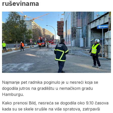
ruševinama
Najmanje pet radnika poginulo je u nesreći koja se
dogodila jutros na gradilištu u nemačkom gradu
Hamburgu.
Kako prenosi Bild, nesreća se dogodila oko 9.10 časova
kada su se skele srušile na više spratova, zatrpavši