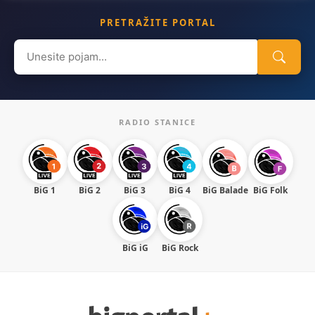
PRETRAŽITE PORTAL
Search
for:
RADIO STANICE
BiG 1
BiG 2
BiG 3
BiG 4
BiG Balade
BiG Folk
BiG iG
BiG Rock