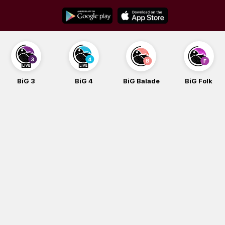
Skip
to
content
BiG 3
BiG 4
BiG Balade
BiG Folk