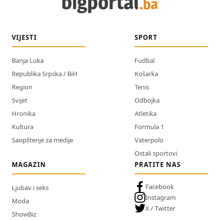
VIJESTI
SPORT
Banja Luka
Fudbal
Republika Srpska / BiH
Košarka
Region
Tenis
Svijet
Odbojka
Hronika
Atletika
Kultura
Formula 1
Saopštenje za medije
Vaterpolo
Ostali sportovi
MAGAZIN
PRATITE NAS
Facebook
Ljubav i seks
Instagram
Moda
X / Twitter
ShowBiz