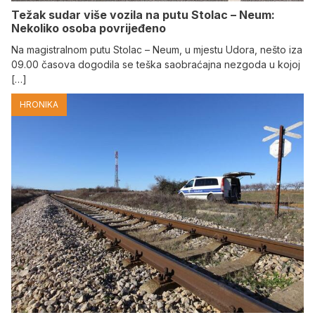
Težak sudar više vozila na putu Stolac – Neum:
Nekoliko osoba povrijeđeno
Na magistralnom putu Stolac – Neum, u mjestu Udora, nešto iza
09.00 časova dogodila se teška saobraćajna nezgoda u kojoj
[…]
HRONIKA