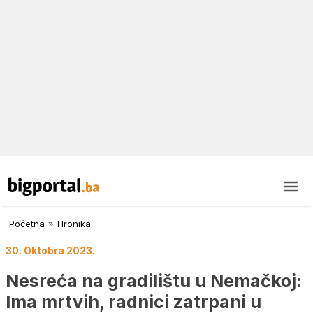
Početna
»
Hronika
30. Oktobra 2023.
Nesreća na gradilištu u Nemačkoj:
Ima mrtvih, radnici zatrpani u