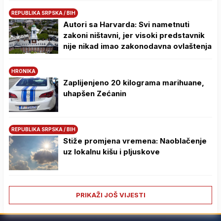
REPUBLIKA SRPSKA / BIH
Autori sa Harvarda: Svi nametnuti
zakoni ništavni, jer visoki predstavnik
nije nikad imao zakonodavna ovlaštenja
HRONIKA
Zaplijenjeno 20 kilograma marihuane,
uhapšen Zećanin
REPUBLIKA SRPSKA / BIH
Stiže promjena vremena: Naoblačenje
uz lokalnu kišu i pljuskove
PRIKAŽI JOŠ VIJESTI