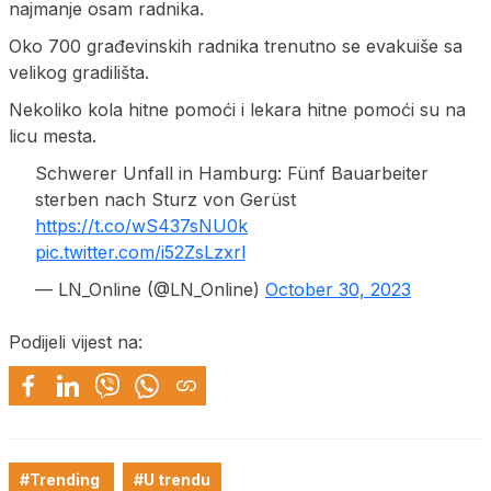
najmanje osam radnika.
Oko 700 građevinskih radnika trenutno se evakuiše sa
velikog gradilišta.
Nekoliko kola hitne pomoći i lekara hitne pomoći su na
licu mesta.
Schwerer Unfall in Hamburg: Fünf Bauarbeiter
sterben nach Sturz von Gerüst
https://t.co/wS437sNU0k
pic.twitter.com/i52ZsLzxrl
— LN_Online (@LN_Online)
October 30, 2023
Podijeli vijest na:
#Trending
#U trendu