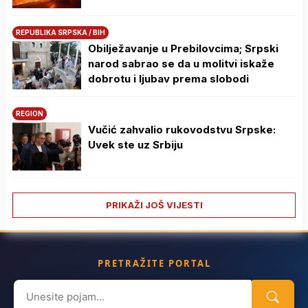
REPUBLIKA SRPSKA / BIH
Obilježavanje u Prebilovcima; Srpski
narod sabrao se da u molitvi iskaže
dobrotu i ljubav prema slobodi
REGION
Vučić zahvalio rukovodstvu Srpske:
Uvek ste uz Srbiju
PRIKAŽI JOŠ VIJESTI
PRETRAŽITE PORTAL
Search
for: