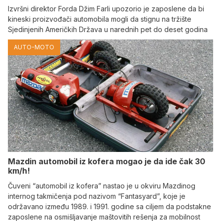
Izvršni direktor Forda Džim Farli upozorio je zaposlene da bi
kineski proizvođači automobila mogli da stignu na tržište
Sjedinjenih Američkih Država u narednih pet do deset godina
AUTO-MOTO
Mazdin automobil iz kofera mogao je da ide čak 30
km/h!
Čuveni “automobil iz kofera” nastao je u okviru Mazdinog
internog takmičenja pod nazivom “Fantasyard”, koje je
održavano između 1989. i 1991. godine sa ciljem da podstakne
zaposlene na osmišljavanje maštovitih rešenja za mobilnost