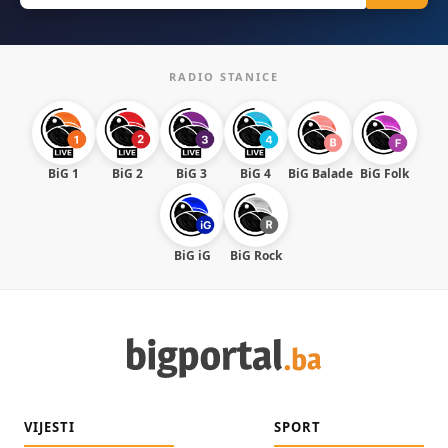
RADIO STANICE
BiG 1
BiG 2
BiG 3
BiG 4
BiG Balade
BiG Folk
BiG iG
BiG Rock
VIJESTI
SPORT