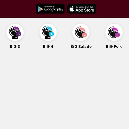
Skip
to
content
G 3
BiG 4
BiG Balade
BiG Folk
B