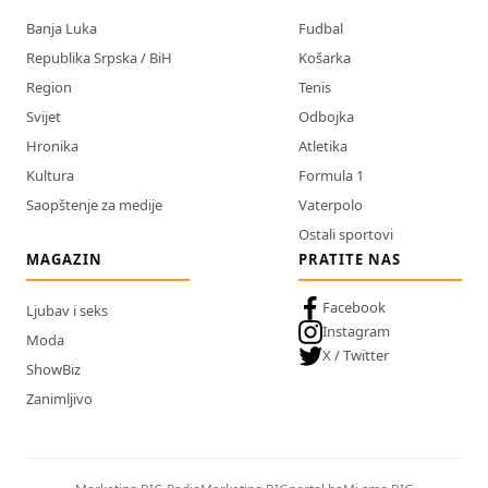
Banja Luka
Fudbal
Republika Srpska / BiH
Košarka
Region
Tenis
Svijet
Odbojka
Hronika
Atletika
Kultura
Formula 1
Saopštenje za medije
Vaterpolo
Ostali sportovi
MAGAZIN
PRATITE NAS
Facebook
Ljubav i seks
Instagram
Moda
X / Twitter
ShowBiz
Zanimljivo