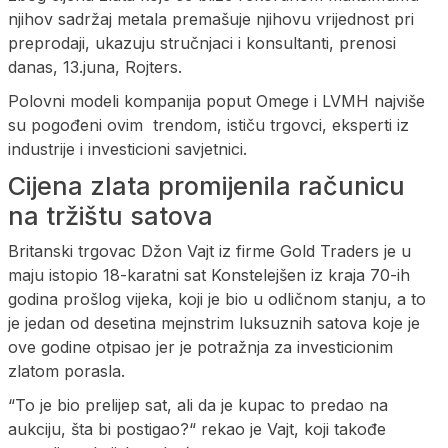
njihov sadržaj metala premašuje njihovu vrijednost pri
preprodaji, ukazuju stručnjaci i konsultanti, prenosi
danas, 13.juna, Rojters.
Polovni modeli kompanija poput Omege i LVMH najviše
su pogođeni ovim trendom, ističu trgovci, eksperti iz
industrije i investicioni savjetnici.
Cijena zlata promijenila računicu
na tržištu satova
Britanski trgovac Džon Vajt iz firme Gold Traders je u
maju istopio 18-karatni sat Konstelejšen iz kraja 70-ih
godina prošlog vijeka, koji je bio u odličnom stanju, a to
je jedan od desetina mejnstrim luksuznih satova koje je
ove godine otpisao jer je potražnja za investicionim
zlatom porasla.
“To je bio prelijep sat, ali da je kupac to predao na
aukciju, šta bi postigao?“ rekao je Vajt, koji takođe