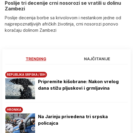
Poslije tri decenije crni nosorozi se vratili u dolinu
Zambezi
Poslije decenija borbe sa krivolovom i nestankom jedne od
najprepoznatljivijih afričkih životinja, crni nosorozi ponovo
koračaju dolinom Zambezi
TRENDING
NAJČITANIJE
REPUBLIKA SRPSKA / BIH
Pripremite kišobrane: Nakon vrelog
dana stižu pljuskovi i grmljavina
HRONIKA
Na Јarinju privedena tri srpska
policajca