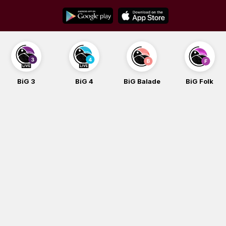
Skip
to
content
BiG 3
BiG 4
BiG Balade
BiG Folk