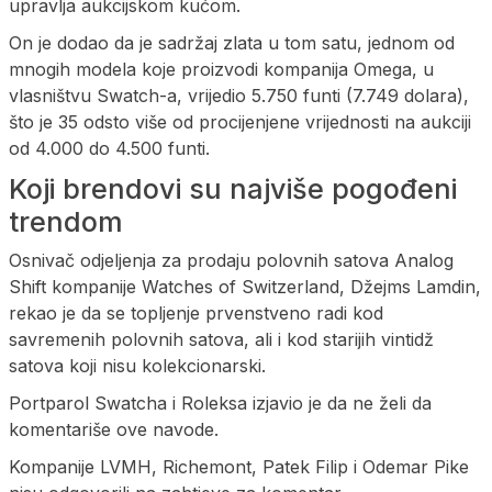
upravlja aukcijskom kućom.
On je dodao da je sadržaj zlata u tom satu, jednom od
mnogih modela koje proizvodi kompanija Omega, u
vlasništvu Swatch-a, vrijedio 5.750 funti (7.749 dolara),
što je 35 odsto više od procijenjene vrijednosti na aukciji
od 4.000 do 4.500 funti.
Koji brendovi su najviše pogođeni
trendom
Osnivač odjeljenja za prodaju polovnih satova Analog
Shift kompanije Watches of Switzerland, Džejms Lamdin,
rekao je da se topljenje prvenstveno radi kod
savremenih polovnih satova, ali i kod starijih vintidž
satova koji nisu kolekcionarski.
Portparol Swatcha i Roleksa izjavio je da ne želi da
komentariše ove navode.
Kompanije LVMH, Richemont, Patek Filip i Odemar Pike