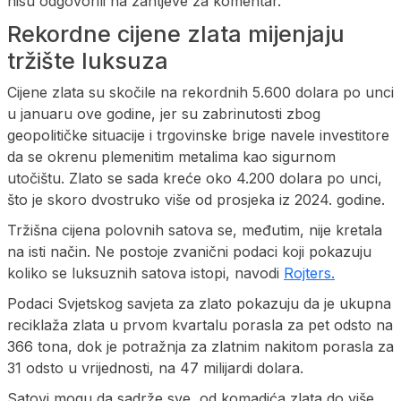
nisu odgovorili na zahtjeve za komentar.
Rekordne cijene zlata mijenjaju
tržište luksuza
Cijene zlata su skočile na rekordnih 5.600 dolara po unci
u januaru ove godine, jer su zabrinutosti zbog
geopolitičke situacije i trgovinske brige navele investitore
da se okrenu plemenitim metalima kao sigurnom
utočištu. Zlato se sada kreće oko 4.200 dolara po unci,
što je skoro dvostruko više od prosjeka iz 2024. godine.
Tržišna cijena polovnih satova se, međutim, nije kretala
na isti način. Ne postoje zvanični podaci koji pokazuju
koliko se luksuznih satova istopi, navodi
Rojters.
Podaci Svjetskog savjeta za zlato pokazuju da je ukupna
reciklaža zlata u prvom kvartalu porasla za pet odsto na
366 tona, dok je potražnja za zlatnim nakitom porasla za
31 odsto u vrijednosti, na 47 milijardi dolara.
Satovi mogu da sadrže sve, od komadića zlata do više