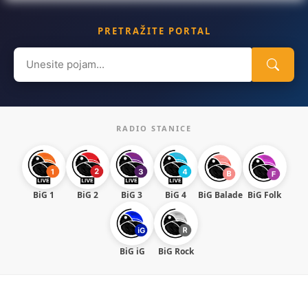
PRETRAŽITE PORTAL
Search
for:
RADIO STANICE
BiG 1
BiG 2
BiG 3
BiG 4
BiG Balade
BiG Folk
BiG iG
BiG Rock