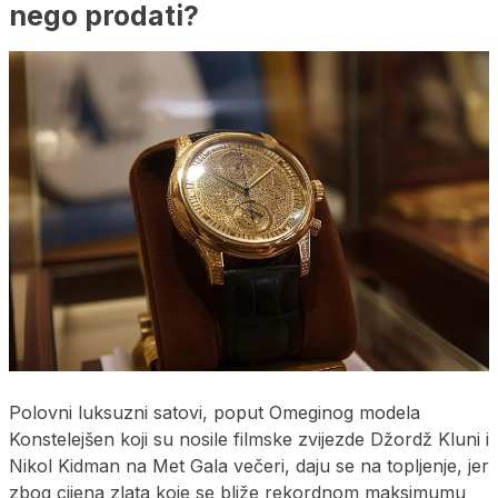
nego prodati?
Polovni luksuzni satovi, poput Omeginog modela
Konstelejšen koji su nosile filmske zvijezde Džordž Kluni i
Nikol Kidman na Met Gala večeri, daju se na topljenje, jer
zbog cijena zlata koje se bliže rekordnom maksimumu