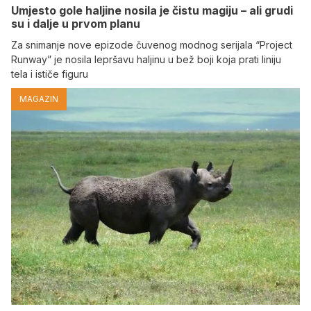
Umjesto gole haljine nosila je čistu magiju – ali grudi
su i dalje u prvom planu
Za snimanje nove epizode čuvenog modnog serijala “Project
Runway” je nosila lepršavu haljinu u bež boji koja prati liniju
tela i ističe figuru
MAGAZIN