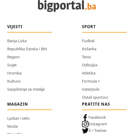
VIJESTI
SPORT
Banja Luka
Fudbal
Republika Srpska / BiH
Košarka
Region
Tenis
Svijet
Odbojka
Hronika
Atletika
Kultura
Formula 1
Saopštenje za medije
Vaterpolo
Ostali sportovi
MAGAZIN
PRATITE NAS
Facebook
Ljubav i seks
Instagram
Moda
X / Twitter