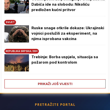
Dabića ide na slobodu: Nikoliću
predložen kućni pritvor
SVIJET
Ruske snage otkrile dokaze: Ukrajinski
vojnici poslužili za eksperiment, na
njima isprobana vakcina
REPUBLIKA SRPSKA / BIH
Trebinje: Borba uspjela, situacija sa
požarom pod kontrolom
PRIKAŽI JOŠ VIJESTI
PRETRAŽITE PORTAL