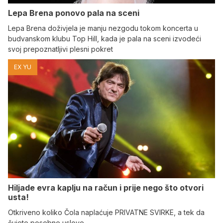
Lepa Brena ponovo pala na sceni
Lepa Brena doživjela je manju nezgodu tokom koncerta u
budvanskom klubu Top Hill, kada je pala na sceni izvodeći
svoj prepoznatljivi plesni pokret
EX YU
Hiljade evra kaplju na račun i prije nego što otvori
usta!
Otkriveno koliko Čola naplaćuje PRIVATNE SVIRKE, a tek da
čujete posebne uslove