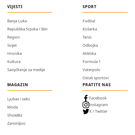
VIJESTI
SPORT
Banja Luka
Fudbal
Republika Srpska / BiH
Košarka
Region
Tenis
Svijet
Odbojka
Hronika
Atletika
Kultura
Formula 1
Saopštenje za medije
Vaterpolo
Ostali sportovi
MAGAZIN
PRATITE NAS
Facebook
Ljubav i seks
Instagram
Moda
X / Twitter
ShowBiz
Zanimljivo