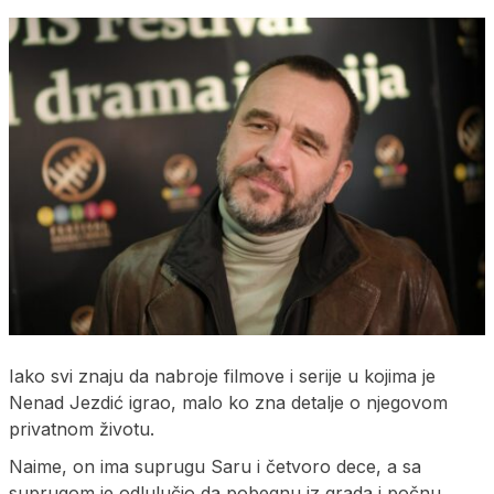
Iako svi znaju da nabroje filmove i serije u kojima je
Nenad Jezdić igrao, malo ko zna detalje o njegovom
privatnom životu.
Naime, on ima suprugu Saru i četvoro dece, a sa
suprugom je odlulučio da pobegnu iz grada i počnu