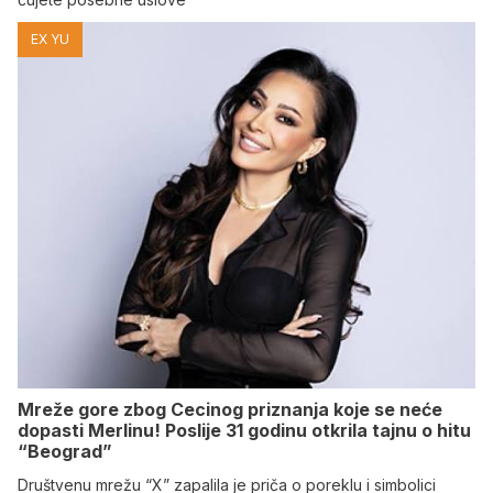
EX YU
Mreže gore zbog Cecinog priznanja koje se neće
dopasti Merlinu! Poslije 31 godinu otkrila tajnu o hitu
“Beograd”
Društvenu mrežu “X” zapalila je priča o poreklu i simbolici