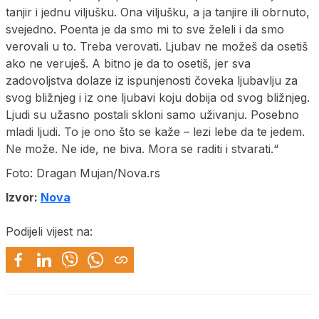
tanjir i jednu viljušku. Ona viljušku, a ja tanjire ili obrnuto,
svejedno. Poenta je da smo mi to sve želeli i da smo
verovali u to. Treba verovati. Ljubav ne možeš da osetiš
ako ne veruješ. A bitno je da to osetiš, jer sva
zadovoljstva dolaze iz ispunjenosti čoveka ljubavlju za
svog bližnjeg i iz one ljubavi koju dobija od svog bližnjeg.
Ljudi su užasno postali skloni samo uživanju. Posebno
mladi ljudi. To je ono što se kaže – lezi lebe da te jedem.
Ne može. Ne ide, ne biva. Mora se raditi i stvarati.“
Foto: Dragan Mujan/Nova.rs
Izvor:
Nova
Podijeli vijest na: