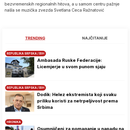
bezvremenskih regionalnih hitova, a u samom centru pažnje
našla se muzička zvezda Svetlana Ceca Ražnatović
TRENDING
NAJČITANIJE
REPUBLIKA SRPSKA / BIH
Ambasada Ruske Federacije:
Licemjerje u svom punom sjaju
REPUBLIKA SRPSKA / BIH
Dodik: Helez ekstremista koji svaku
priliku koristi za netrpeljivost prema
Srbima
HRONIKA
Osumnjičeni za pomaganje u napadu na