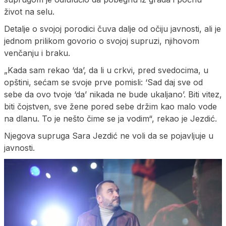
život na selu.
Detalje o svojoj porodici čuva dalje od očiju javnosti, ali je
jednom prilikom govorio o svojoj supruzi, njihovom
venčanju i braku.
„Kada sam rekao ‘da’, da li u crkvi, pred svedocima, u
opštini, sećam se svoje prve pomisli: ‘Sad daj sve od
sebe da ovo tvoje ‘da’ nikada ne bude ukaljano’. Biti vitez,
biti čojstven, sve žene pored sebe držim kao malo vode
na dlanu. To je nešto čime se ja vodim“, rekao je Jezdić.
Njegova supruga Sara Jezdić ne voli da se pojavljuje u
javnosti.