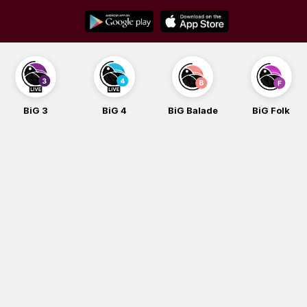
Skip
to
content
BiG 3
BiG 4
BiG Balade
BiG Folk