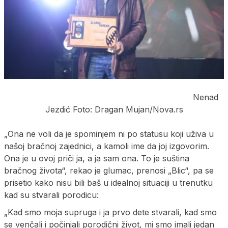
Nenad
Jezdić Foto: Dragan Mujan/Nova.rs
„Ona ne voli da je spominjem ni po statusu koji uživa u
našoj bračnoj zajednici, a kamoli ime da joj izgovorim.
Ona je u ovoj priči ja, a ja sam ona. To je suština
bračnog života“, rekao je glumac, prenosi „Blic“, pa se
prisetio kako nisu bili baš u idealnoj situaciji u trenutku
kad su stvarali porodicu:
„Kad smo moja supruga i ja prvo dete stvarali, kad smo
se venčali i počinjali porodični život, mi smo imali jedan