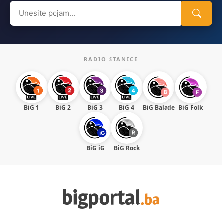
Search
for:
RADIO STANICE
BiG 1
BiG 2
BiG 3
BiG 4
BiG Balade
BiG Folk
BiG iG
BiG Rock