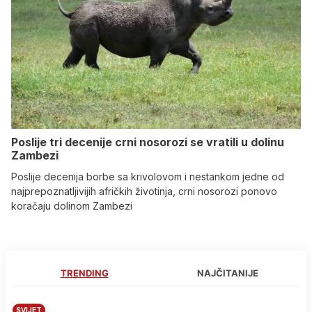
Poslije tri decenije crni nosorozi se vratili u dolinu
Zambezi
Poslije decenija borbe sa krivolovom i nestankom jedne od
najprepoznatljivijih afričkih životinja, crni nosorozi ponovo
koračaju dolinom Zambezi
TRENDING
NAJČITANIJE
SVIJET