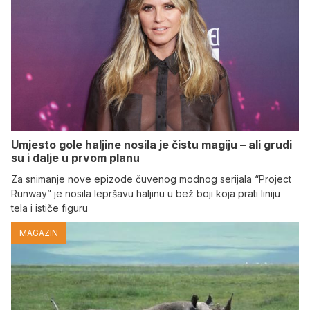
Umjesto gole haljine nosila je čistu magiju – ali grudi
su i dalje u prvom planu
Za snimanje nove epizode čuvenog modnog serijala “Project
Runway” je nosila lepršavu haljinu u bež boji koja prati liniju
tela i ističe figuru
MAGAZIN