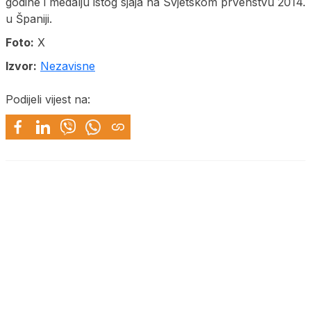
godine i medalju istog sjaja na Svjetskom prvenstvu 2014.
u Španiji.
Foto:
X
Izvor:
Nezavisne
Podijeli vijest na: