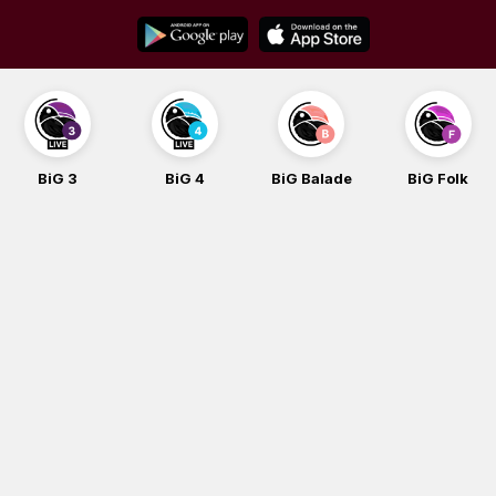
Skip
to
content
BiG 3
BiG 4
BiG Balade
BiG Folk