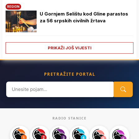
REGION
U Gornjem Selištu kod Gline parastos
za 56 srpskih civilnih žrtava
PRIKAŽI JOŠ VIJESTI
PRETRAŽITE PORTAL
Search
for:
RADIO STANICE