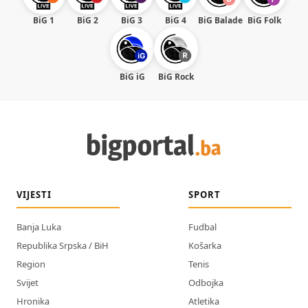
BiG 1
BiG 2
BiG 3
BiG 4
BiG Balade
BiG Folk
BiG iG
BiG Rock
VIJESTI
SPORT
Banja Luka
Fudbal
Republika Srpska / BiH
Košarka
Region
Tenis
Svijet
Odbojka
Hronika
Atletika