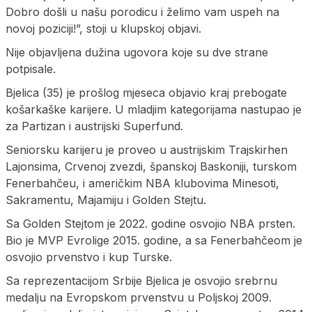
Dobro došli u našu porodicu i želimo vam uspeh na
novoj poziciji!”, stoji u klupskoj objavi.
Nije objavljena dužina ugovora koje su dve strane
potpisale.
Bjelica (35) je prošlog mjeseca objavio kraj prebogate
košarkaške karijere. U mladjim kategorijama nastupao je
za Partizan i austrijski Superfund.
Seniorsku karijeru je proveo u austrijskim Trajskirhen
Lajonsima, Crvenoj zvezdi, španskoj Baskoniji, turskom
Fenerbahčeu, i američkim NBA klubovima Minesoti,
Sakramentu, Majamiju i Golden Stejtu.
Sa Golden Stejtom je 2022. godine osvojio NBA prsten.
Bio je MVP Evrolige 2015. godine, a sa Fenerbahčeom je
osvojio prvenstvo i kup Turske.
Sa reprezentacijom Srbije Bjelica je osvojio srebrnu
medalju na Evropskom prvenstvu u Poljskoj 2009.