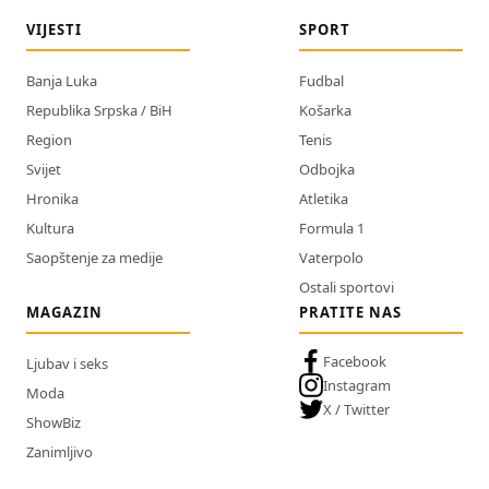
VIJESTI
SPORT
Banja Luka
Fudbal
Republika Srpska / BiH
Košarka
Region
Tenis
Svijet
Odbojka
Hronika
Atletika
Kultura
Formula 1
Saopštenje za medije
Vaterpolo
Ostali sportovi
MAGAZIN
PRATITE NAS
Facebook
Ljubav i seks
Instagram
Moda
X / Twitter
ShowBiz
Zanimljivo