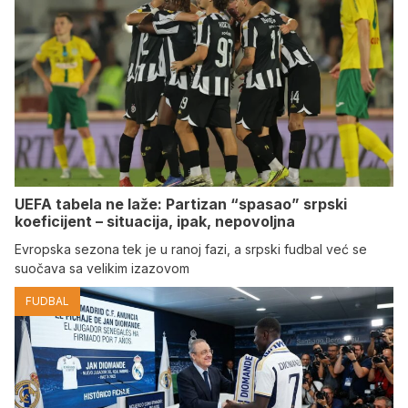
UEFA tabela ne laže: Partizan “spasao” srpski
koeficijent – situacija, ipak, nepovoljna
Evropska sezona tek je u ranoj fazi, a srpski fudbal već se
suočava sa velikim izazovom
FUDBAL