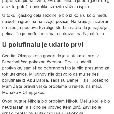
poput šampiona sveta, Evrope. Nikola je podigao trofej,
a uz to položio nekoliko izrazito važnih ispita.
U toku ligaškog dela sezone je bio iz kola u kolo među
najboljim igračima na svojoj poziciji. Na kraju je i izabran
u najbolju postavu Evrolige što bi značilo da je najbolja
petica. To je međutim trebalo dokazati na Fajnal foru.
U polufinalu je udario prvi
Ceo tim Olimpijakosa govori da je u utakmici protiv
Fenerbahčea pokazao čvrstinu. Prvi su udarili
protivnika, samleli ga odbranom i to je bilo presudno za
tok utakmice. Milutinov nije dozvolio da mu se desi
polufinale iz Abu Dabija. Tada su Danijel Tajs i posebno
Mam Žaite pravili velike probleme u reketu na meču
Monako – Olimpijakos.
Ovog puta je Nikola bio problem Nikolu Meliju koji je bio
neutralisan, a slično se proveo Kem Birč. Završio je
srpski centar ovu utakimcu sa 13 skokova.