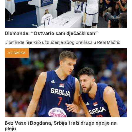
Diomande: “Ostvario sam dječački san”
Diomande nije krio uzbuđenje zbog prelaska u Real Madrid
KOŠARKA
Bez Vase i Bogdana, Srbija traži druge opcije na
pleju