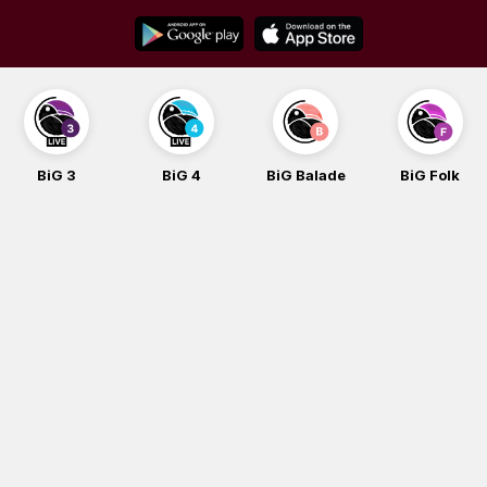
Skip
to
content
BiG 4
BiG Balade
BiG Folk
BiG iG