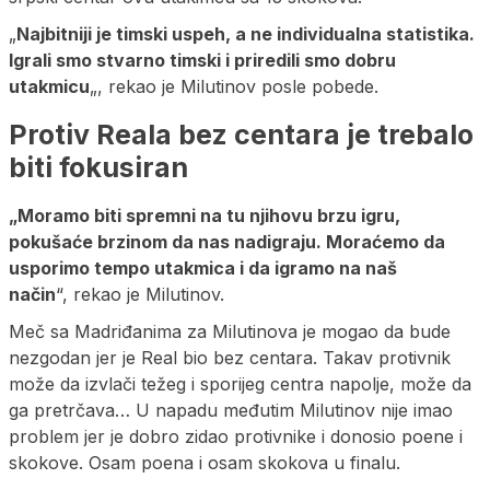
„
Najbitniji je timski uspeh, a ne individualna statistika.
Igrali smo stvarno timski i priredili smo dobru
utakmicu
„, rekao je Milutinov posle pobede.
Protiv Reala bez centara je trebalo
biti fokusiran
„Moramo biti spremni na tu njihovu brzu igru,
pokušaće brzinom da nas nadigraju. Moraćemo da
usporimo tempo utakmica i da igramo na naš
način
“, rekao je Milutinov.
Meč sa Madriđanima za Milutinova je mogao da bude
nezgodan jer je Real bio bez centara. Takav protivnik
može da izvlači težeg i sporijeg centra napolje, može da
ga pretrčava… U napadu međutim Milutinov nije imao
problem jer je dobro zidao protivnike i donosio poene i
skokove. Osam poena i osam skokova u finalu.