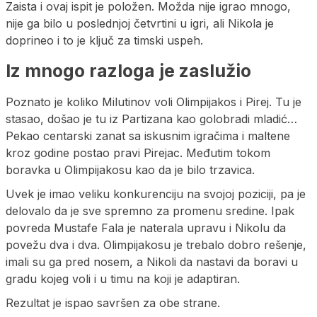
Zaista i ovaj ispit je položen. Možda nije igrao mnogo,
nije ga bilo u poslednjoj četvrtini u igri, ali Nikola je
doprineo i to je ključ za timski uspeh.
Iz mnogo razloga je zaslužio
Poznato je koliko Milutinov voli Olimpijakos i Pirej. Tu je
stasao, došao je tu iz Partizana kao golobradi mladić…
Pekao centarski zanat sa iskusnim igračima i maltene
kroz godine postao pravi Pirejac. Međutim tokom
boravka u Olimpijakosu kao da je bilo trzavica.
Uvek je imao veliku konkurenciju na svojoj poziciji, pa je
delovalo da je sve spremno za promenu sredine. Ipak
povreda Mustafe Fala je naterala upravu i Nikolu da
povežu dva i dva. Olimpijakosu je trebalo dobro rešenje,
imali su ga pred nosem, a Nikoli da nastavi da boravi u
gradu kojeg voli i u timu na koji je adaptiran.
Rezultat je ispao savršen za obe strane.