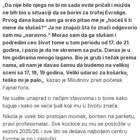
„
Da nije bilo njega ne bi mi sada ovde pričali i možda
ne bih bio u situaciji da se borim za trofej Evrolige.
Prvog dana kada sam ga sreo pitao me je „hoćeš li ti
mene da slušaš?“ Ja ne znajući šta to znači odgovorio
sam mu „naravno.“ Morao sam da ga slušam i
podredim ceo život tome u tom periodu od 17. do 21.
godine, i pazio je da ne skrenem sa puta. Danas je u
tim godinama mnogo lagano. Bio je grub i težak prema
nama, ali nam je davao šansu da budemo na velikoj
sceni sa 17, 18, 19 godina. Veliki udarac za košarku,
teško mi je palo
„, kazao je Milutinov pred početak
Fajnal fora.
Ne sudite unapred o nečijim stavovima i o tome kako
tuguje i kako se seća ljudi koji mu u životu znače.
Nikola je uvek bio pristojan momak, borben na parketu,
pravi profesionalac. Sve kockice su mu se posložile u
sezoni 2025/26. i sve što se dešava najboljem centru
Evrope je on i zaslužio.