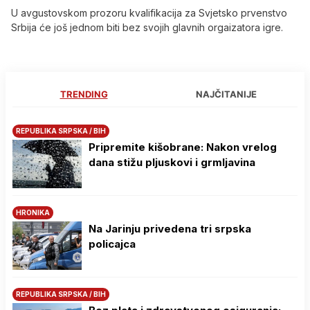
U avgustovskom prozoru kvalifikacija za Svjetsko prvenstvo
Srbija će još jednom biti bez svojih glavnih orgaizatora igre.
TRENDING
NAJČITANIJE
REPUBLIKA SRPSKA / BIH
Pripremite kišobrane: Nakon vrelog
dana stižu pljuskovi i grmljavina
HRONIKA
Na Јarinju privedena tri srpska
policajca
REPUBLIKA SRPSKA / BIH