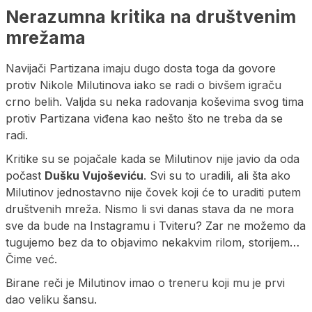
Nerazumna kritika na društvenim
mrežama
Navijači Partizana imaju dugo dosta toga da govore
protiv Nikole Milutinova iako se radi o bivšem igraču
crno belih. Valjda su neka radovanja koševima svog tima
protiv Partizana viđena kao nešto što ne treba da se
radi.
Kritike su se pojačale kada se Milutinov nije javio da oda
počast
Dušku Vujoševiću
. Svi su to uradili, ali šta ako
Milutinov jednostavno nije čovek koji će to uraditi putem
društvenih mreža. Nismo li svi danas stava da ne mora
sve da bude na Instagramu i Tviteru? Zar ne možemo da
tugujemo bez da to objavimo nekakvim rilom, storijem…
Čime već.
Birane reči je Milutinov imao o treneru koji mu je prvi
dao veliku šansu.