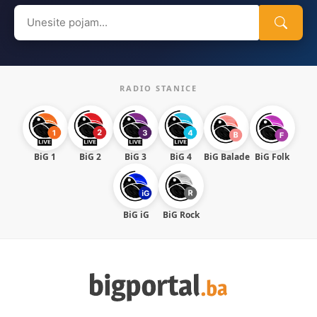
Search
for:
RADIO STANICE
BiG 1
BiG 2
BiG 3
BiG 4
BiG Balade
BiG Folk
BiG iG
BiG Rock