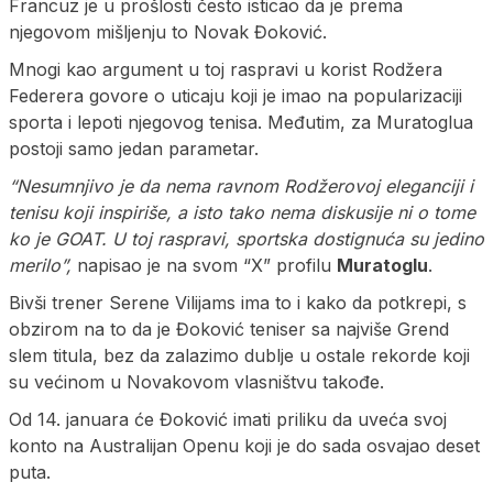
Francuz je u prošlosti često isticao da je prema
njegovom mišljenju to Novak Đoković.
Mnogi kao argument u toj raspravi u korist Rodžera
Federera govore o uticaju koji je imao na popularizaciji
sporta i lepoti njegovog tenisa. Međutim, za Muratoglua
postoji samo jedan parametar.
“Nesumnjivo je da nema ravnom Rodžerovoj eleganciji i
tenisu koji inspiriše, a isto tako nema diskusije ni o tome
ko je GOAT. U toj raspravi, sportska dostignuća su jedino
merilo”,
napisao je na svom “X” profilu
Muratoglu
.
Bivši trener Serene Vilijams ima to i kako da potkrepi, s
obzirom na to da je Đoković teniser sa najviše Grend
slem titula, bez da zalazimo dublje u ostale rekorde koji
su većinom u Novakovom vlasništvu takođe.
Od 14. januara će Đoković imati priliku da uveća svoj
konto na Australijan Openu koji je do sada osvajao deset
puta.