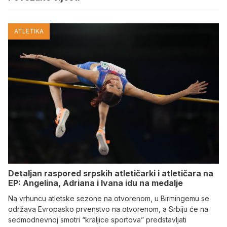
ATLETIKA
Detaljan raspored srpskih atletičarki i atletičara na
EP: Angelina, Adriana i Ivana idu na medalje
Na vrhuncu atletske sezone na otvorenom, u Birmingemu se
održava Evropasko prvenstvo na otvorenom, a Srbiju će na
sedmodnevnoj smotri “kraljice sportova” predstavljati