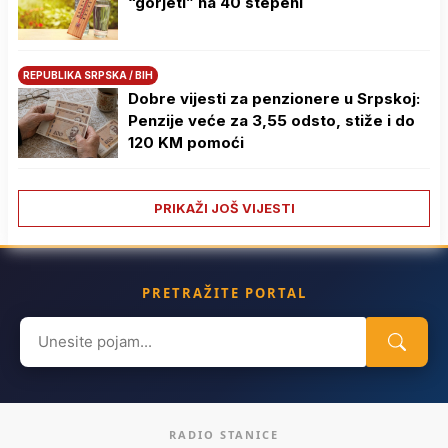
“gorjeti” na 40 stepeni
REPUBLIKA SRPSKA / BIH
Dobre vijesti za penzionere u Srpskoj:
Penzije veće za 3,55 odsto, stiže i do
120 KM pomoći
PRIKAŽI JOŠ VIJESTI
PRETRAŽITE PORTAL
Search
for:
RADIO STANICE