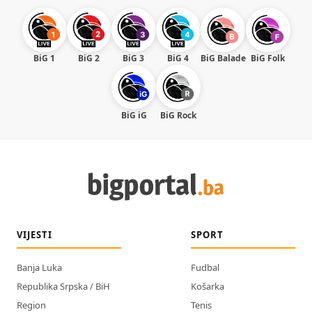
BiG 1
BiG 2
BiG 3
BiG 4
BiG Balade
BiG Folk
BiG iG
BiG Rock
VIJESTI
SPORT
Banja Luka
Fudbal
Republika Srpska / BiH
Košarka
Region
Tenis