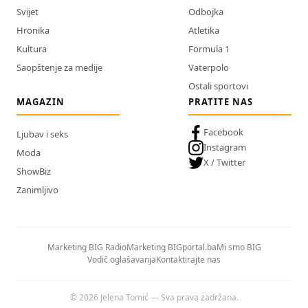
Svijet
Odbojka
Hronika
Atletika
Kultura
Formula 1
Saopštenje za medije
Vaterpolo
Ostali sportovi
MAGAZIN
PRATITE NAS
Facebook
Ljubav i seks
Instagram
Moda
X / Twitter
ShowBiz
Zanimljivo
Marketing BIG Radio
Marketing BIGportal.ba
Mi smo BIG
Vodič oglašavanja
Kontaktirajte nas
© 2026 Jelena Tomić — Sva prava zadržana.