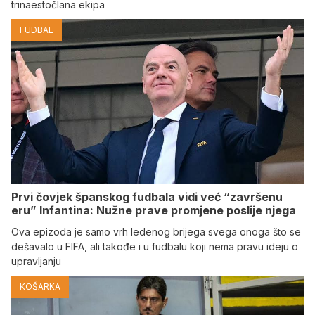
trinaestočlana ekipa
FUDBAL
Prvi čovjek španskog fudbala vidi već “završenu
eru” Infantina: Nužne prave promjene poslije njega
Ova epizoda je samo vrh ledenog brijega svega onoga što se
dešavalo u FIFA, ali takođe i u fudbalu koji nema pravu ideju o
upravljanju
KOŠARKA