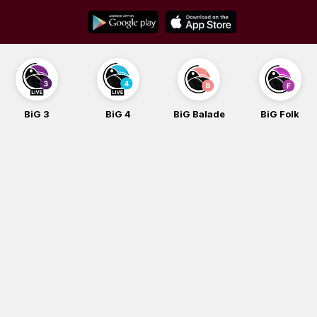
Skip
to
content
BiG 4
BiG Balade
BiG Folk
BiG i