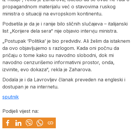
propagandnom materijalu već o stavovima ruskog
ministra o situaciji na evropskom kontinentu.
Podsetila je da je i ranije bilo sličnih slučajeva – italijanski
list „Korijere dela sera“ nije objavio intervju ministra.
„Postupak ‘Politika’ je bio predvidiv. Ali želim da istaknem
da ovo objavljujemo s razlogom. Kada oni počnu da
pričaju o tome kako su navodno slobodni, dok mi
navodno cenzurišemo informativni prostor, onda,
izvinite, evo dokaza“, rekla je Zaharova.
Dodala je i da Lavrovljev članak preveden na engleski i
dostupan je na internetu.
sputnik
Podijeli vijest na: