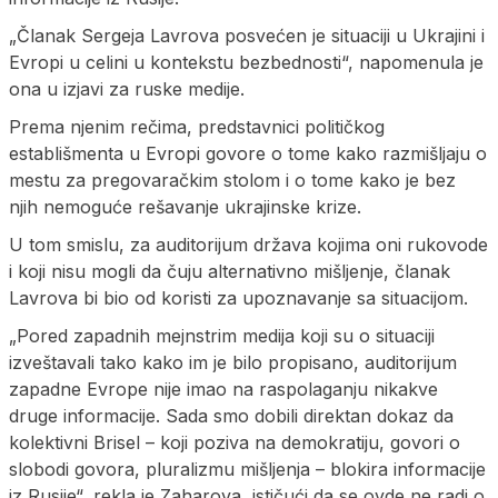
„Članak Sergeja Lavrova posvećen je situaciji u Ukrajini i
Evropi u celini u kontekstu bezbednosti“, napomenula je
ona u izjavi za ruske medije.
Prema njenim rečima, predstavnici političkog
establišmenta u Evropi govore o tome kako razmišljaju o
mestu za pregovaračkim stolom i o tome kako je bez
njih nemoguće rešavanje ukrajinske krize.
U tom smislu, za auditorijum država kojima oni rukovode
i koji nisu mogli da čuju alternativno mišljenje, članak
Lavrova bi bio od koristi za upoznavanje sa situacijom.
„Pored zapadnih mejnstrim medija koji su o situaciji
izveštavali tako kako im je bilo propisano, auditorijum
zapadne Evrope nije imao na raspolaganju nikakve
druge informacije. Sada smo dobili direktan dokaz da
kolektivni Brisel – koji poziva na demokratiju, govori o
slobodi govora, pluralizmu mišljenja – blokira informacije
iz Rusije“, rekla je Zaharova, ističući da se ovde ne radi o