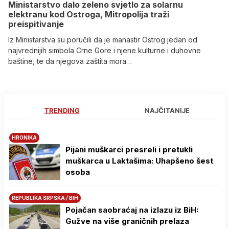
Ministarstvo dalo zeleno svjetlo za solarnu
elektranu kod Ostroga, Mitropolija traži
preispitivanje
Iz Ministarstva su poručili da je manastir Ostrog jedan od
najvrednijih simbola Crne Gore i njene kulturne i duhovne
baštine, te da njegova zaštita mora…
TRENDING
NAJČITANIJE
HRONIKA
Pijani muškarci presreli i pretukli
muškarca u Laktašima: Uhapšeno šest
osoba
REPUBLIKA SRPSKA / BIH
Pojačan saobraćaj na izlazu iz BiH:
Gužve na više graničnih prelaza