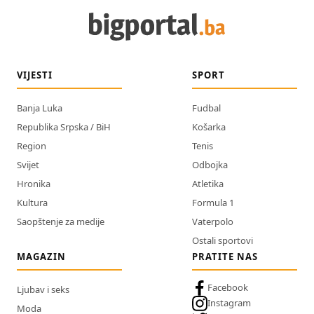
VIJESTI
SPORT
Banja Luka
Fudbal
Republika Srpska / BiH
Košarka
Region
Tenis
Svijet
Odbojka
Hronika
Atletika
Kultura
Formula 1
Saopštenje za medije
Vaterpolo
Ostali sportovi
MAGAZIN
PRATITE NAS
Facebook
Ljubav i seks
Instagram
Moda