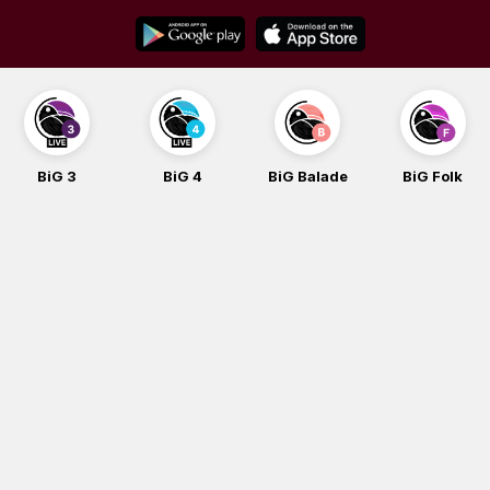
Skip
to
content
BiG 3
BiG 4
BiG Balade
BiG Folk