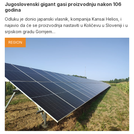
Jugoslovenski gigant gasi proizvodnju nakon 106
godina
Odluku je donio japanski vlasnik, kompanija Kansai Helios, i
najavio da će se proizvodnja nastaviti u Količevu u Sloveniji i u
srpskom gradu Gornjem…
REGION