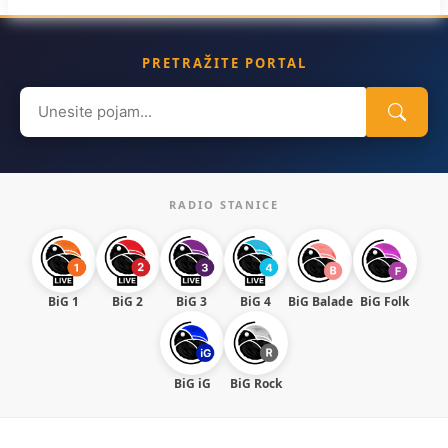
PRETRAŽITE PORTAL
Search
for:
RADIO STANICE
BiG 1
BiG 2
BiG 3
BiG 4
BiG Balade
BiG Folk
BiG iG
BiG Rock