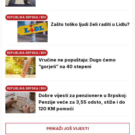
REPUBLIKA SRPSKA / BIH
Zašto toliko ljudi želi raditi u Lidlu?
REPUBLIKA SRPSKA / BIH
Vrućine ne popuštaju: Dugo ćemo
“gorjeti” na 40 stepeni
REPUBLIKA SRPSKA / BIH
Dobre vijesti za penzionere u Srpskoj:
Penzije veće za 3,55 odsto, stiže i do
120 KM pomoći
PRIKAŽI JOŠ VIJESTI