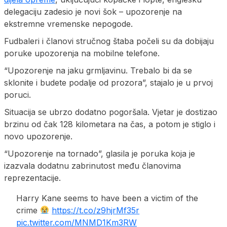
delegaciju zadesio je novi šok – upozorenje na
ekstremne vremenske nepogode.
Fudbaleri i članovi stručnog štaba počeli su da dobijaju
poruke upozorenja na mobilne telefone.
“Upozorenje na jaku grmljavinu. Trebalo bi da se
sklonite i budete podalje od prozora”, stajalo je u prvoj
poruci.
Situacija se ubrzo dodatno pogoršala. Vjetar je dostizao
brzinu od čak 128 kilometara na čas, a potom je stiglo i
novo upozorenje.
“Upozorenje na tornado”, glasila je poruka koja je
izazvala dodatnu zabrinutost među članovima
reprezentacije.
Harry Kane seems to have been a victim of the
crime
https://t.co/z9hjrMf35r
pic.twitter.com/MNMD1Km3RW