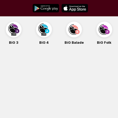
Skip
to
content
BiG 4
BiG Balade
BiG Folk
BiG iG