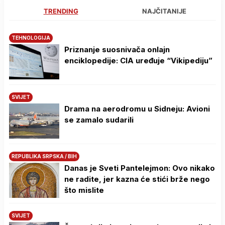
TRENDING
NAJČITANIJE
TEHNOLOGIJA
Priznanje suosnivača onlajn
enciklopedije: CIA uređuje “Vikipediju”
SVIJET
Drama na aerodromu u Sidneju: Avioni
se zamalo sudarili
REPUBLIKA SRPSKA / BIH
Danas je Sveti Pantelejmon: Ovo nikako
ne radite, jer kazna će stići brže nego
što mislite
SVIJET