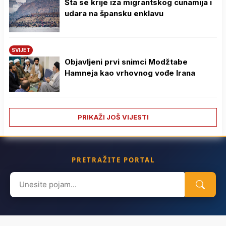
Šta se krije iza migrantskog cunamija i
udara na špansku enklavu
SVIJET
Objavljeni prvi snimci Modžtabe
Hamneja kao vrhovnog vođe Irana
PRIKAŽI JOŠ VIJESTI
PRETRAŽITE PORTAL
Search
for: