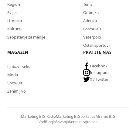
Region
Tenis
Svijet
Odbojka
Hronika
Atletika
Kultura
Formula 1
Saopštenje za medije
Vaterpolo
Ostali sportovi
MAGAZIN
PRATITE NAS
Facebook
Ljubav i seks
Instagram
Moda
X / Twitter
ShowBiz
Zanimljivo
Marketing BIG Radio
Marketing BIGportal.ba
Mi smo BIG
Vodič oglašavanja
Kontaktirajte nas