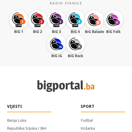
RADIO STANICE
BiG 1
BiG 2
BiG 3
BiG 4
BiG Balade
BiG Folk
BiG iG
BiG Rock
VIJESTI
SPORT
Banja Luka
Fudbal
Republika Srpska / BiH
Košarka