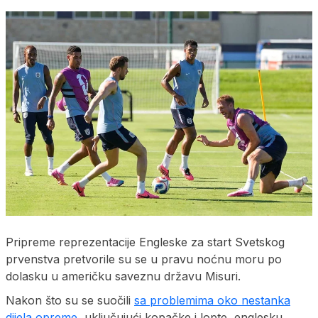
Pripreme reprezentacije Engleske za start Svetskog
prvenstva pretvorile su se u pravu noćnu moru po
dolasku u američku saveznu državu Misuri.
Nakon što su se suočili
sa problemima oko nestanka
dijela opreme
, uključujući kopačke i lopte, englesku