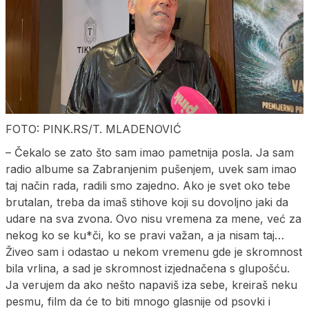
FOTO: PINK.RS/T. MLADENOVIĆ
– Čekalo se zato što sam imao pametnija posla. Ja sam
radio albume sa Zabranjenim pušenjem, uvek sam imao
taj način rada, radili smo zajedno. Ako je svet oko tebe
brutalan, treba da imaš stihove koji su dovoljno jaki da
udare na sva zvona. Ovo nisu vremena za mene, već za
nekog ko se ku*či, ko se pravi važan, a ja nisam taj…
Živeo sam i odastao u nekom vremenu gde je skromnost
bila vrlina, a sad je skromnost izjednačena s glupošću.
Ja verujem da ako nešto napaviš iza sebe, kreiraš neku
pesmu, film da će to biti mnogo glasnije od psovki i