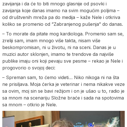
zavijanja i da će to biti mnogo glasnije od psovki i
zavijanja koje danas imamo na svim mogućim poljima –
od društvenih mreža pa do medija – kaže Nele i otkriva
koliko se promenio od ”Zabranjenog pušenja” do danas.
– To morate da pitate mog kardiologa. Promenio sam se,
zreliji sam, imam mnogo više takta, nisam više
beskompromisan, ni u životu, ni na sceni. Danas je u
muzici autor sklonjen, imamo te trendove da najviše
publike imaju oni koji pevaju sve pesme – rekao je Nele i
progovorio o svojoj deci:
– Spreman sam, to ćemo videti… Niko nikoga ni na šta
ne prisiljava. Moja ćerka je veterinar i nema nikakve veze
sa ovim, moj sin se bavi režijom i on je ušao u to, radio je
sa mnom na scenariju Složne braće i sada na spotovima
sa mnom – otkrio je Nele.