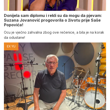
Donijela sam diplomu i rekli su da mogu da pjevam:
Suzana Jovanović progovorila o životu prije Saše
Popovića!
Ocu je vječno zahvalna zbog ove rečenice, a bila je na korak
da odustane!
EX YU