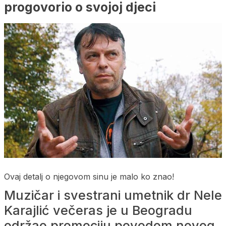
progovorio o svojoj djeci
Ovaj detalj o njegovom sinu je malo ko znao!
Muzičar i svestrani umetnik dr Nele
Karajlić večeras je u Beogradu
održao promociju povodom novog