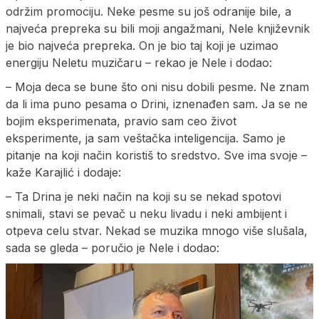
održim promociju. Neke pesme su još odranije bile, a
najveća prepreka su bili moji angažmani, Nele književnik
je bio najveća prepreka. On je bio taj koji je uzimao
energiju Neletu muzičaru – rekao je Nele i dodao:
– Moja deca se bune što oni nisu dobili pesme. Ne znam
da li ima puno pesama o Drini, iznenađen sam. Ja se ne
bojim eksperimenata, pravio sam ceo život
eksperimente, ja sam veštačka inteligencija. Samo je
pitanje na koji način koristiš to sredstvo. Sve ima svoje –
kaže Karajlić i dodaje:
– Ta Drina je neki način na koji su se nekad spotovi
snimali, stavi se pevač u neku livadu i neki ambijent i
otpeva celu stvar. Nekad se muzika mnogo više slušala,
sada se gleda – poručio je Nele i dodao: