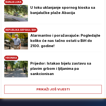
BANJA LUKA
U toku uklanjanje spornog kioska sa
banjalučke plaže Abacija
REPUBLIKA SRPSKA / BIH
Alarmantno i poražavajuće: Pogledajte
koliko će nas tačno ostati u BiH do
2100. godine!
HRONIKA
Prijedor: Istakao bijelu zastavu sa
plavim grbom i ljiljanima pa
sankcionisan
PRIKAŽI JOŠ VIJESTI