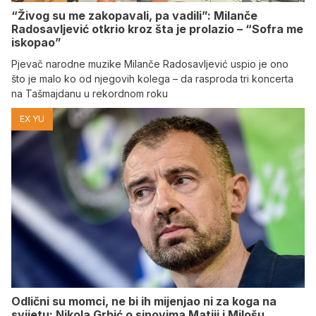
“Živog su me zakopavali, pa vadili”: Milanče
Radosavljević otkrio kroz šta je prolazio – “Sofra me
iskopao”
Pjevač narodne muzike Milanče Radosavljević uspio je ono
što je malo ko od njegovih kolega – da rasproda tri koncerta
na Tašmajdanu u rekordnom roku
EX YU
Odlični su momci, ne bi ih mijenjao ni za koga na
svijetu: Nikola Grbić o sinovima Matiji i Milošu