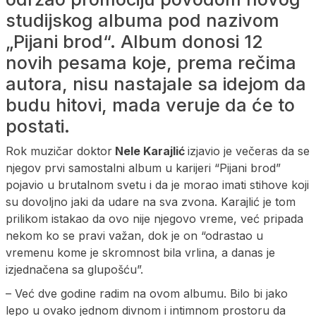
studijskog albuma pod nazivom
„Pijani brod“. Album donosi 12
novih pesama koje, prema rečima
autora, nisu nastajale sa idejom da
budu hitovi, mada veruje da će to
postati.
Rok muzičar doktor
Nele Karajlić
izjavio je večeras da se
njegov prvi samostalni album u karijeri “Pijani brod”
pojavio u brutalnom svetu i da je morao imati stihove koji
su dovoljno jaki da udare na sva zvona. Karajlić je tom
prilikom istakao da ovo nije njegovo vreme, već pripada
nekom ko se pravi važan, dok je on “odrastao u
vremenu kome je skromnost bila vrlina, a danas je
izjednačena sa glupošću”.
– Već dve godine radim na ovom albumu. Bilo bi jako
lepo u ovako jednom divnom i intimnom prostoru da