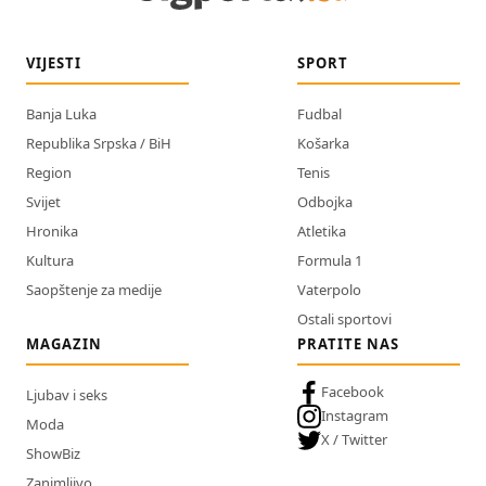
VIJESTI
SPORT
Banja Luka
Fudbal
Republika Srpska / BiH
Košarka
Region
Tenis
Svijet
Odbojka
Hronika
Atletika
Kultura
Formula 1
Saopštenje za medije
Vaterpolo
Ostali sportovi
MAGAZIN
PRATITE NAS
Facebook
Ljubav i seks
Instagram
Moda
X / Twitter
ShowBiz
Zanimljivo