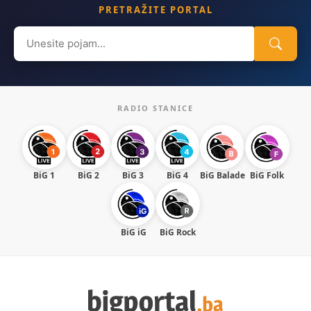
PRETRAŽITE PORTAL
Search
for:
RADIO STANICE
BiG 1
BiG 2
BiG 3
BiG 4
BiG Balade
BiG Folk
BiG iG
BiG Rock