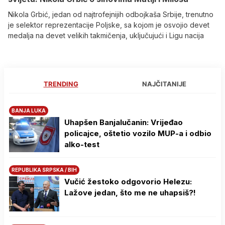
Nikola Grbić, jedan od najtrofejnijih odbojkaša Srbije, trenutno
je selektor reprezentacije Poljske, sa kojom je osvojio devet
medalja na devet velikih takmičenja, uključujući i Ligu nacija
TRENDING
NAJČITANIJE
BANJA LUKA
Uhapšen Banjalučanin: Vrijeđao
policajce, oštetio vozilo MUP-a i odbio
alko-test
REPUBLIKA SRPSKA / BIH
Vučić žestoko odgovorio Helezu:
Lažove jedan, što me ne uhapsiš?!