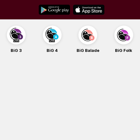
Skip
to
content
BiG 4
BiG Balade
BiG Folk
BiG iG