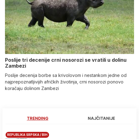
Poslije tri decenije crni nosorozi se vratili u dolinu
Zambezi
Poslije decenija borbe sa krivolovom i nestankom jedne od
najprepoznatljivijih afričkih životinja, crni nosorozi ponovo
koračaju dolinom Zambezi
TRENDING
NAJČITANIJE
REPUBLIKA SRPSKA / BIH