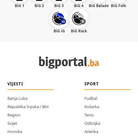
BiG 1
BiG 2
BiG 3
BiG 4
BiG Balade
BiG Folk
BiG iG
BiG Rock
VIJESTI
SPORT
Banja Luka
Fudbal
Republika Srpska / BiH
Košarka
Region
Tenis
Svijet
Odbojka
Hronika
Atletika