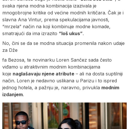
svaka njena modna kombinacija izazivala je
mnogobrojne kritike od većine modnih kritičara. Čak je i
slavna Ana Vintur, prema spekulacijama javnosti,
“mrzela” način na koji kombinuje modne komade,
smatrajući da ima izrazito
“loš ukus”
.
No, čini se da se modna situacija promenila nakon udaje
za Dže
fa Bezosa, te novinarku Loren Sančez sada često
viđamo u atraktivnim modnim kombinacijama
koje
naglašavaju njene atribute
– ali na dosta suptilniji
način. Loren je nedavno uslikana u Parizu i to ispred
jednog hotela, a pažnju je, naravno, privukla
modnim
izdanjem
.