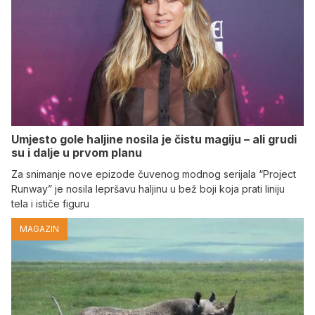
Umjesto gole haljine nosila je čistu magiju – ali grudi
su i dalje u prvom planu
Za snimanje nove epizode čuvenog modnog serijala “Project
Runway” je nosila lepršavu haljinu u bež boji koja prati liniju
tela i ističe figuru
MAGAZIN