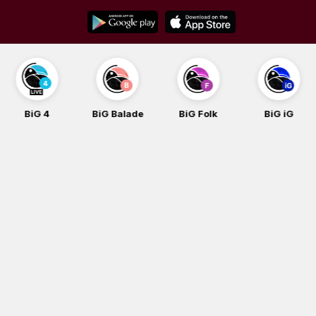
Skip
to
content
BiG Balade
BiG Folk
BiG iG
BiG Rock