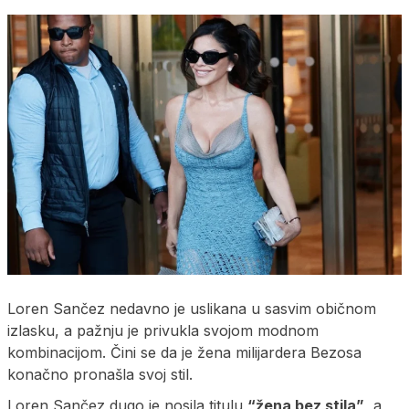
Loren Sančez nedavno je uslikana u sasvim običnom
izlasku, a pažnju je privukla svojom modnom
kombinacijom. Čini se da je žena milijardera Bezosa
konačno pronašla svoj stil.
Loren Sančez dugo je nosila titulu
“žena bez stila”
, a