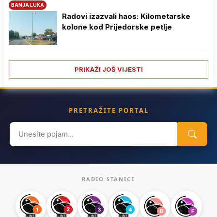
BANJA LUKA
Radovi izazvali haos: Kilometarske
kolone kod Prijedorske petlje
PRIKAŽI JOŠ VIJESTI
PRETRAŽITE PORTAL
Search
for:
RADIO STANICE