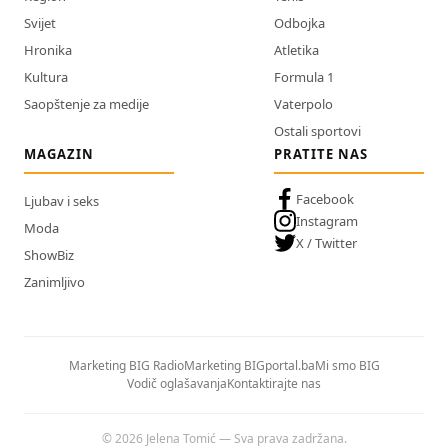
Svijet
Odbojka
Hronika
Atletika
Kultura
Formula 1
Saopštenje za medije
Vaterpolo
Ostali sportovi
MAGAZIN
PRATITE NAS
Facebook
Ljubav i seks
Instagram
Moda
X / Twitter
ShowBiz
Zanimljivo
Marketing BIG Radio
Marketing BIGportal.ba
Mi smo BIG
Vodič oglašavanja
Kontaktirajte nas
© 2026 Jelena Tomić — Sva prava zadržana.