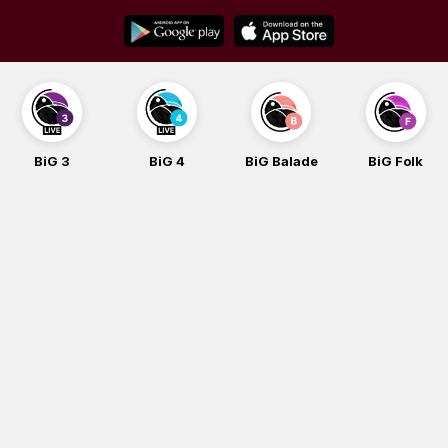
Skip
to
content
BiG 3
BiG 4
BiG Balade
BiG Folk