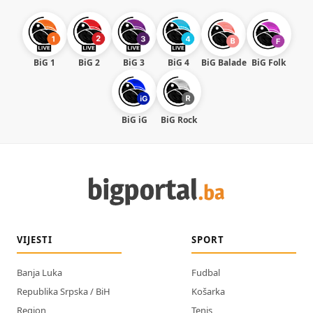
BiG 1
BiG 2
BiG 3
BiG 4
BiG Balade
BiG Folk
BiG iG
BiG Rock
VIJESTI
SPORT
Banja Luka
Fudbal
Republika Srpska / BiH
Košarka
Region
Tenis