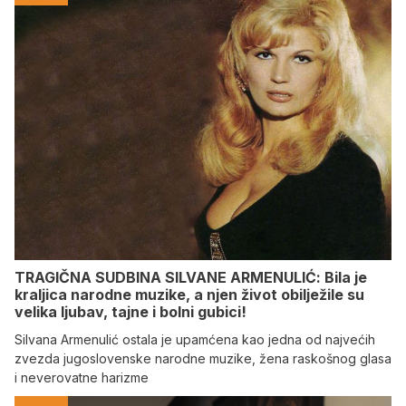
TRAGIČNA SUDBINA SILVANE ARMENULIĆ: Bila je
kraljica narodne muzike, a njen život obilježile su
velika ljubav, tajne i bolni gubici!
Silvana Armenulić ostala je upamćena kao jedna od najvećih
zvezda jugoslovenske narodne muzike, žena raskošnog glasa
i neverovatne harizme