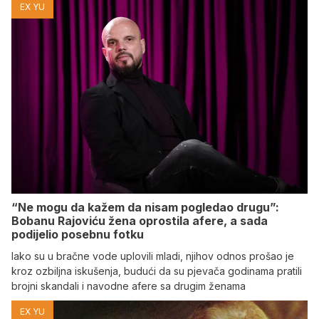
EX YU
“Ne mogu da kažem da nisam pogledao drugu”:
Bobanu Rajoviću žena oprostila afere, a sada
podijelio posebnu fotku
Iako su u bračne vode uplovili mladi, njihov odnos prošao je
kroz ozbiljna iskušenja, budući da su pjevača godinama pratili
brojni skandali i navodne afere sa drugim ženama
EX YU