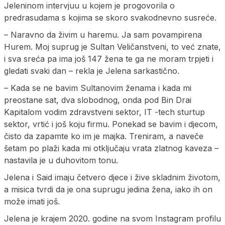
Jeleninom intervjuu u kojem je progovorila o
predrasudama s kojima se skoro svakodnevno susreće.
– Naravno da živim u haremu. Ja sam povampirena
Hurem. Moj suprug je Sultan Veličanstveni, to već znate,
i sva sreća pa ima još 147 žena te ga ne moram trpjeti i
gledati svaki dan – rekla je Jelena sarkastično.
– Kada se ne bavim Sultanovim ženama i kada mi
preostane sat, dva slobodnog, onda pod Bin Drai
Kapitalom vodim zdravstveni sektor, IT -tech sturtup
sektor, vrtić i još koju firmu. Ponekad se bavim i djecom,
čisto da zapamte ko im je majka. Treniram, a naveče
šetam po plaži kada mi otključaju vrata zlatnog kaveza –
nastavila je u duhovitom tonu.
Jelena i Said imaju četvero djece i žive skladnim životom,
a misica tvrdi da je ona suprugu jedina žena, iako ih on
može imati još.
Jelena je krajem 2020. godine na svom Instagram profilu