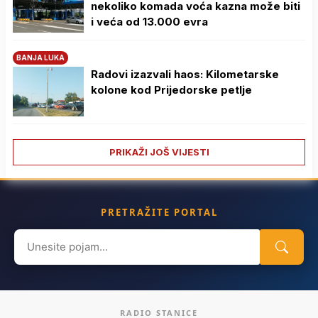
nekoliko komada voća kazna može biti
i veća od 13.000 evra
BANJA LUKA
Radovi izazvali haos: Kilometarske
kolone kod Prijedorske petlje
PRIKAŽI JOŠ VIJESTI
PRETRAŽITE PORTAL
Search
for:
RADIO STANICE