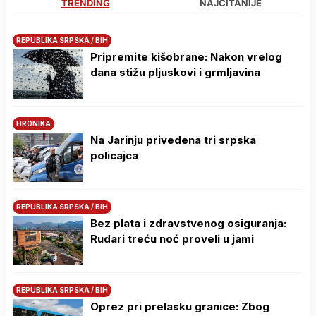
TRENDING
NAJČITANIJE
REPUBLIKA SRPSKA / BIH
Pripremite kišobrane: Nakon vrelog
dana stižu pljuskovi i grmljavina
HRONIKA
Na Јarinju privedena tri srpska
policajca
REPUBLIKA SRPSKA / BIH
Bez plata i zdravstvenog osiguranja:
Rudari treću noć proveli u jami
REPUBLIKA SRPSKA / BIH
Oprez pri prelasku granice: Zbog