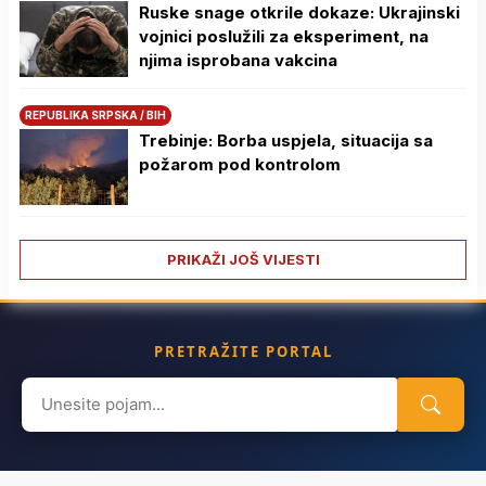
Ruske snage otkrile dokaze: Ukrajinski
vojnici poslužili za eksperiment, na
njima isprobana vakcina
REPUBLIKA SRPSKA / BIH
Trebinje: Borba uspjela, situacija sa
požarom pod kontrolom
PRIKAŽI JOŠ VIJESTI
PRETRAŽITE PORTAL
Search
for: