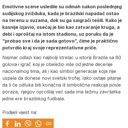
Emotivne scene usledile su odmah nakon poslednjeg
sudijskog zvižduka, kada je brazilski napadač ostao
na terenu u suzama, dok su ga saigrači tešili. Kako je
kasnije izjavio, osećaj je bio kao zatvaranje kruga, a
debi i oproštaj na istom stadionu, uz poruku da je
“probao sve i da je sada gotovo”, čime je praktično
potvrdio kraj svoje reprezentativne priče.
Nejmar odlazi kao najbolji strelac u istoriji Brazila sa 80
golova i igrač koji je obeležio više od jedne decenije
nacionalnog tima, ali i kao simbol generacije koja nije
uspela da donese novi svetski trofej. Iako ostaje pitanje
da li će odluka biti konačna ili simbolična reakcija posle
poraza, njegov oproštaj već sada ima težinu završetka
jedne ere brazilskog fudbala.
Podijeli vijest na: