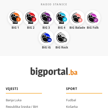
RADIO STANICE
BiG 1
BiG 2
BiG 3
BiG 4
BiG Balade
BiG Folk
BiG iG
BiG Rock
VIJESTI
SPORT
Banja Luka
Fudbal
Republika Srpska / BiH
Košarka