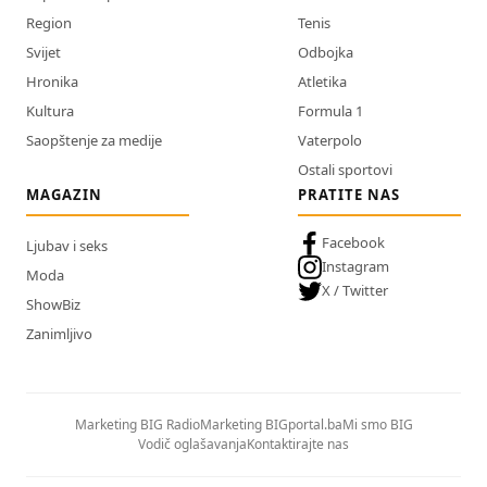
Region
Tenis
Svijet
Odbojka
Hronika
Atletika
Kultura
Formula 1
Saopštenje za medije
Vaterpolo
Ostali sportovi
MAGAZIN
PRATITE NAS
Facebook
Ljubav i seks
Instagram
Moda
X / Twitter
ShowBiz
Zanimljivo
Marketing BIG Radio
Marketing BIGportal.ba
Mi smo BIG
Vodič oglašavanja
Kontaktirajte nas