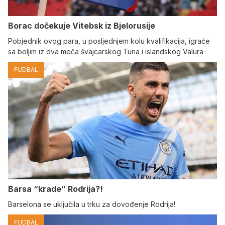
Borac dočekuje Vitebsk iz Bjelorusije
Pobjednik ovog para, u posljednjem kolu kvalifikacija, igraće
sa boljim iz dva meča švajcarskog Tuna i islandskog Valura
FUDBAL
Barsa “krade” Rodrija?!
Barselona se uključila u trku za dovođenje Rodrija!
FUDBAL