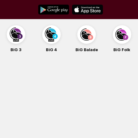
Skip
to
content
BiG 4
BiG Balade
BiG Folk
BiG iG