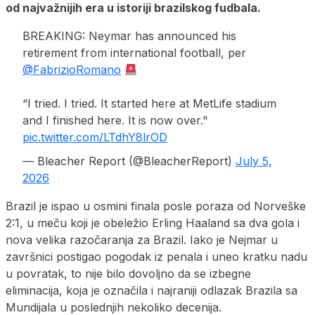
od najvažnijih era u istoriji brazilskog fudbala.
BREAKING: Neymar has announced his
retirement from international football, per
@FabrizioRomano
“I tried. I tried. It started here at MetLife stadium
and I finished here. It is now over."
pic.twitter.com/LTdhY8lrOD
— Bleacher Report (@BleacherReport)
July 5,
2026
Brazil je ispao u osmini finala posle poraza od Norveške
2:1, u meču koji je obeležio Erling Haaland sa dva gola i
nova velika razočaranja za Brazil. Iako je Nejmar u
završnici postigao pogodak iz penala i uneo kratku nadu
u povratak, to nije bilo dovoljno da se izbegne
eliminacija, koja je označila i najraniji odlazak Brazila sa
Mundijala u poslednjih nekoliko decenija.