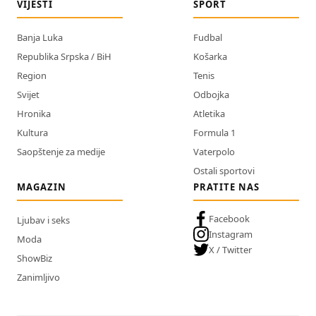
VIJESTI
SPORT
Banja Luka
Fudbal
Republika Srpska / BiH
Košarka
Region
Tenis
Svijet
Odbojka
Hronika
Atletika
Kultura
Formula 1
Saopštenje za medije
Vaterpolo
Ostali sportovi
MAGAZIN
PRATITE NAS
Facebook
Ljubav i seks
Instagram
Moda
X / Twitter
ShowBiz
Zanimljivo