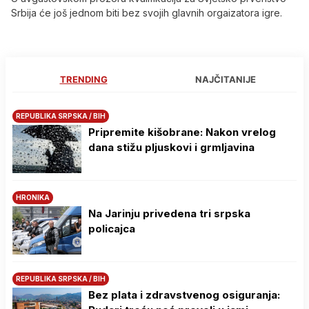
Srbija će još jednom biti bez svojih glavnih orgaizatora igre.
TRENDING
NAJČITANIJE
REPUBLIKA SRPSKA / BIH
Pripremite kišobrane: Nakon vrelog
dana stižu pljuskovi i grmljavina
HRONIKA
Na Јarinju privedena tri srpska
policajca
REPUBLIKA SRPSKA / BIH
Bez plata i zdravstvenog osiguranja: