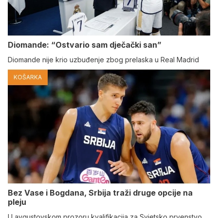
Diomande: “Ostvario sam dječački san”
Diomande nije krio uzbuđenje zbog prelaska u Real Madrid
KOŠARKA
Bez Vase i Bogdana, Srbija traži druge opcije na
pleju
U avgustovskom prozoru kvalifikacija za Svjetsko prvenstvo