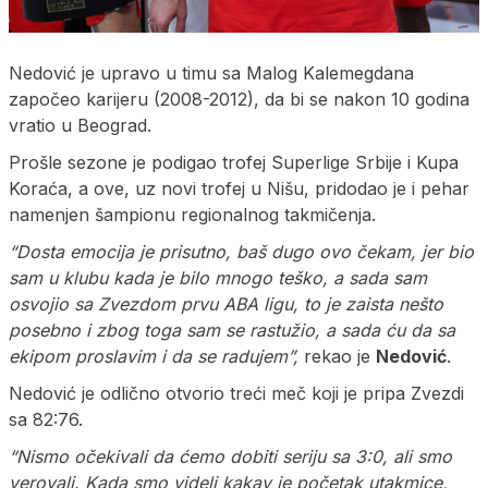
Nedović je upravo u timu sa Malog Kalemegdana
započeo karijeru (2008-2012), da bi se nakon 10 godina
vratio u Beograd.
Prošle sezone je podigao trofej Superlige Srbije i Kupa
Koraća, a ove, uz novi trofej u Nišu, pridodao je i pehar
namenjen šampionu regionalnog takmičenja.
“Dosta emocija je prisutno, baš dugo ovo čekam, jer bio
sam u klubu kada je bilo mnogo teško, a sada sam
osvojio sa Zvezdom prvu ABA ligu, to je zaista nešto
posebno i zbog toga sam se rastužio, a sada ću da sa
ekipom proslavim i da se radujem”,
rekao je
Nedović
.
Nedović je odlično otvorio treći meč koji je pripa Zvezdi
sa 82:76.
“Nismo očekivali da ćemo dobiti seriju sa 3:0, ali smo
verovali. Kada smo videli kakav je početak utakmice,