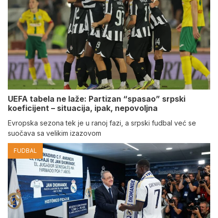
UEFA tabela ne laže: Partizan “spasao” srpski
koeficijent – situacija, ipak, nepovoljna
Evropska sezona tek je u ranoj fazi, a srpski fudbal već se
suočava sa velikim izazovom
FUDBAL