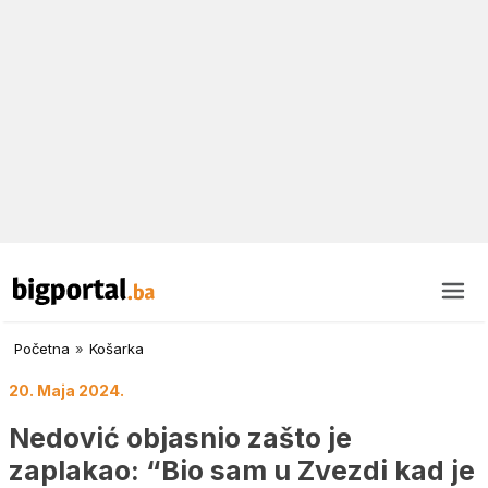
Početna
»
Košarka
20. Maja 2024.
Nedović objasnio zašto je
zaplakao: “Bio sam u Zvezdi kad je