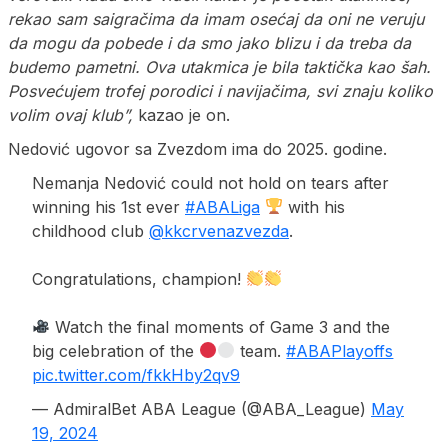
rekao sam saigračima da imam osećaj da oni ne veruju
da mogu da pobede i da smo jako blizu i da treba da
budemo pametni. Ova utakmica je bila taktička kao šah.
Posvećujem trofej porodici i navijačima, svi znaju koliko
volim ovaj klub”,
kazao je on.
Nedović ugovor sa Zvezdom ima do 2025. godine.
Nemanja Nedović could not hold on tears after
winning his 1st ever
#ABALiga
with his
childhood club
@kkcrvenazvezda
.
Congratulations, champion!
Watch the final moments of Game 3 and the
big celebration of the
team.
#ABAPlayoffs
pic.twitter.com/fkkHby2qv9
— AdmiralBet ABA League (@ABA_League)
May
19, 2024