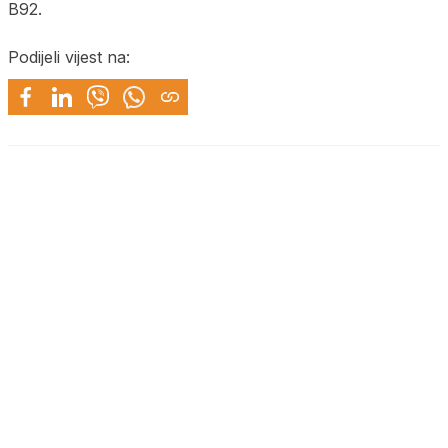
B92.
Podijeli vijest na: