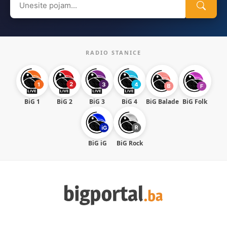
for:
RADIO STANICE
BiG 1
BiG 2
BiG 3
BiG 4
BiG Balade
BiG Folk
BiG iG
BiG Rock