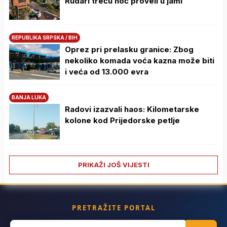
Rudari treću noć proveli u jami
REPUBLIKA SRPSKA / BIH
Oprez pri prelasku granice: Zbog
nekoliko komada voća kazna može biti
i veća od 13.000 evra
BANJA LUKA
Radovi izazvali haos: Kilometarske
kolone kod Prijedorske petlje
PRIKAŽI JOŠ VIJESTI
PRETRAŽITE PORTAL
Search