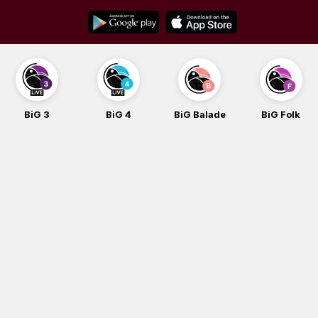
Skip
to
content
BiG 4
BiG Balade
BiG Folk
BiG iG