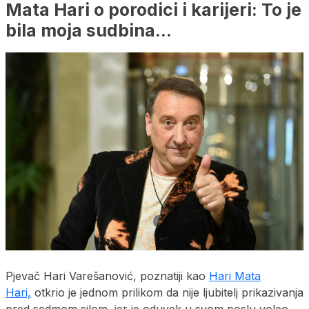
Mata Hari o porodici i karijeri: To je
bila moja sudbina…
Pjevač Hari Varešanović, poznatiji kao
Hari Mata
Hari,
otkrio je jednom prilikom da nije ljubitelj prikazivanja