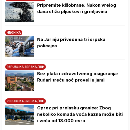
Pripremite kišobrane: Nakon vrelog
dana stižu pljuskovi i grmljavina
HRONIKA
Na Јarinju privedena tri srpska
policajca
REPUBLIKA SRPSKA / BIH
Bez plata i zdravstvenog osiguranja:
Rudari treću noć proveli u jami
REPUBLIKA SRPSKA / BIH
Oprez pri prelasku granice: Zbog
nekoliko komada voća kazna može biti
i veća od 13.000 evra