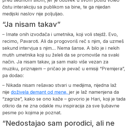
pred sedmom silom, jer je oduvek u svom poslu voleo
čistu interakciju sa publikom sa bine, te ga nijedan
medijski naslov nije poljuljao.
“Ja nisam takav”
– Imate onih izvođača i umetnika, koji voli stejdž. Evo,
recimo, Pavaroti. Ali da progovoriš reč s njim, da uzmeš
sekund intervjua s njim… Nema šanse. A bilo je i nekih
mutih umetnika koji su želeli da se promoviše na svaki
način. Ja nisam takav, ja sam malo više vezan za
muziku, priznajem – pričao je pevač u emisiji “Premijera”,
pa dodao:
– Nikada nisam rešavao stvari u medijima, nijedna laž
nije
doživela demant od mene,
jer je laž namenjena da
“zagrize”, kako se ono kaže – govorio je Hari, koji je tada
otkrio da ne zna odakle mu inspiracija za sve ljubavne
pesme po kojima je poznat.
“Nedostajao sam porodici, ali ne