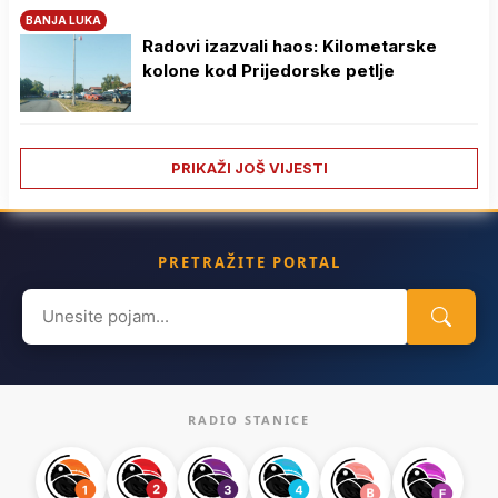
BANJA LUKA
Radovi izazvali haos: Kilometarske
kolone kod Prijedorske petlje
PRIKAŽI JOŠ VIJESTI
PRETRAŽITE PORTAL
Search
for:
RADIO STANICE