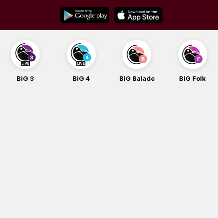
Skip
to
content
BiG 3
BiG 4
BiG Balade
BiG Folk