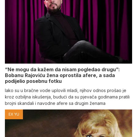
“Ne mogu da kažem da nisam pogledao drugu”:
Bobanu Rajoviću žena oprostila afere, a sada
podijelio posebnu fotku
Iako su u bračne vode uplovili mladi, njihov odnos prošao je
kroz ozbiljna iskušenja, budući da su pjevača godinama pratili
brojni skandali i navodne afere sa drugim ženama
EX YU