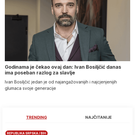
Godinama je čekao ovaj dan: Ivan Bosiljčić danas
ima poseban razlog za slavlje
Ivan Bosiljčić jedan je od najangažovanijih i najcjenjenijih
glumaca svoje generacije
TRENDING
NAJČITANIJE
REPUBLIKA SRPSKA / BIH