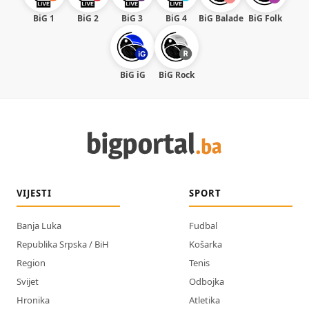
BiG 1
BiG 2
BiG 3
BiG 4
BiG Balade
BiG Folk
BiG iG
BiG Rock
VIJESTI
SPORT
Banja Luka
Fudbal
Republika Srpska / BiH
Košarka
Region
Tenis
Svijet
Odbojka
Hronika
Atletika