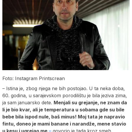
Foto: Instagram Printscrean
– Istina je, zbog njega ne bih postojao. U ta neka doba,
60. godina, u sarajevskom porodilištu je bila jeziva zima,
ja sam januarsko dete.
Menjali su grejanje, ne znam da
li je bio kvar, ali je temperatura u sobama gde su bile
bebe bila ispod nule, baš minus! Moj tata je napravio
fintu, doneo je mami banane i narandže, mene stavio
u kesu i ugrejao me
–
govorio je tada kroz smeh.