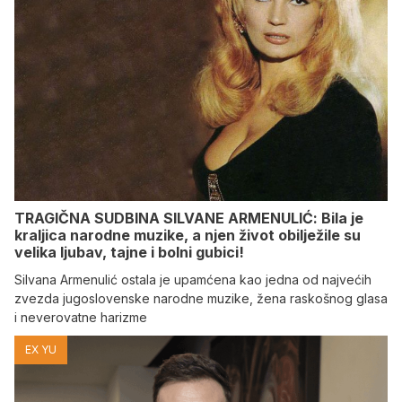
TRAGIČNA SUDBINA SILVANE ARMENULIĆ: Bila je
kraljica narodne muzike, a njen život obilježile su
velika ljubav, tajne i bolni gubici!
Silvana Armenulić ostala je upamćena kao jedna od najvećih
zvezda jugoslovenske narodne muzike, žena raskošnog glasa
i neverovatne harizme
EX YU