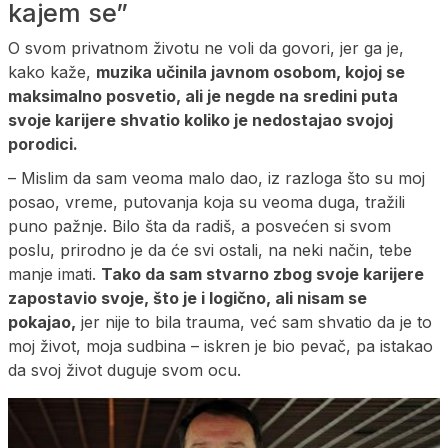
kajem se”
O svom privatnom životu ne voli da govori, jer ga je,
kako kaže,
muzika učinila javnom osobom, kojoj se
maksimalno posvetio, ali je negde na sredini puta
svoje karijere shvatio koliko je nedostajao svojoj
porodici.
– Mislim da sam veoma malo dao, iz razloga što su moj
posao, vreme, putovanja koja su veoma duga, tražili
puno pažnje. Bilo šta da radiš, a posvećen si svom
poslu, prirodno je da će svi ostali, na neki način, tebe
manje imati.
Tako da sam stvarno zbog svoje karijere
zapostavio svoje, što je i logično, ali nisam se
pokajao,
jer nije to bila trauma, već sam shvatio da je to
moj život, moja sudbina – iskren je bio pevač, pa istakao
da svoj život duguje svom ocu.