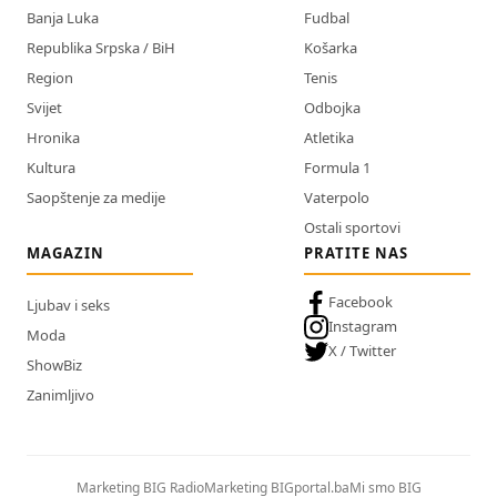
Banja Luka
Fudbal
Republika Srpska / BiH
Košarka
Region
Tenis
Svijet
Odbojka
Hronika
Atletika
Kultura
Formula 1
Saopštenje za medije
Vaterpolo
Ostali sportovi
MAGAZIN
PRATITE NAS
Facebook
Ljubav i seks
Instagram
Moda
X / Twitter
ShowBiz
Zanimljivo
Marketing BIG Radio
Marketing BIGportal.ba
Mi smo BIG