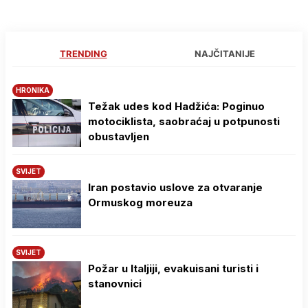
TRENDING
NAJČITANIJE
HRONIKA
Težak udes kod Hadžića: Poginuo
motociklista, saobraćaj u potpunosti
obustavljen
SVIJET
Iran postavio uslove za otvaranje
Ormuskog moreuza
SVIJET
Požar u Italjiji, evakuisani turisti i
stanovnici