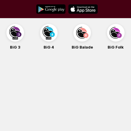
Skip
to
content
BiG 3
BiG 4
BiG Balade
BiG Folk