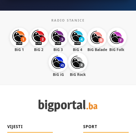
RADIO STANICE
BiG 1
BiG 2
BiG 3
BiG 4
BiG Balade
BiG Folk
BiG iG
BiG Rock
VIJESTI
SPORT