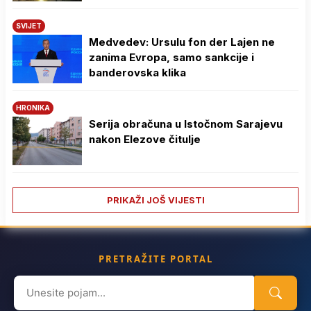
SVIJET
Medvedev: Ursulu fon der Lajen ne
zanima Evropa, samo sankcije i
banderovska klika
HRONIKA
Serija obračuna u Istočnom Sarajevu
nakon Elezove čitulje
PRIKAŽI JOŠ VIJESTI
PRETRAŽITE PORTAL
Search
for: