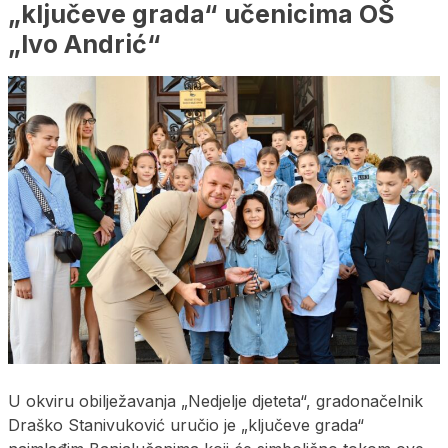
„ključeve grada“ učenicima OŠ
„Ivo Andrić“
U okviru obilježavanja „Nedjelje djeteta“, gradonačelnik
Draško Stanivuković uručio je „ključeve grada“