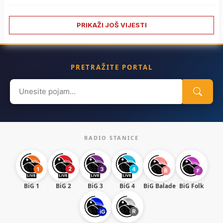
PRIKAŽI JOŠ VIJESTI
PRETRAŽITE PORTAL
Search
for:
RADIO STANICE
BiG 1
BiG 2
BiG 3
BiG 4
BiG Balade
BiG Folk