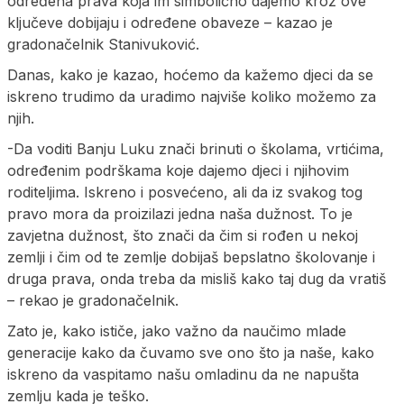
određena prava koja im simbolično dajemo kroz ove
ključeve dobijaju i određene obaveze – kazao je
gradonačelnik Stanivuković.
Danas, kako je kazao, hoćemo da kažemo djeci da se
iskreno trudimo da uradimo najviše koliko možemo za
njih.
-Da voditi Banju Luku znači brinuti o školama, vrtićima,
određenim podrškama koje dajemo djeci i njihovim
roditeljima. Iskreno i posvećeno, ali da iz svakog tog
pravo mora da proizilazi jedna naša dužnost. To je
zavjetna dužnost, što znači da čim si rođen u nekoj
zemlji i čim od te zemlje dobijaš bepslatno školovanje i
druga prava, onda treba da misliš kako taj dug da vratiš
– rekao je gradonačelnik.
Zato je, kako ističe, jako važno da naučimo mlade
generacije kako da čuvamo sve ono što ja naše, kako
iskreno da vaspitamo našu omladinu da ne napušta
zemlju kada je teško.