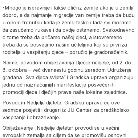
-Mnogo je ispravnije i lakše otići iz zemlje ako je u zemlji
dobro, a da najmanje migracije van zemlje treba da budu
u onom trenutku kada je zemlji teško i tada svi moramo
da zasučemo rukave i da ovdje ostanemo. Svakodnevno
o tome treba da pričamo našoj djeci, a istovremeno
treba da se posvetimo našim učiteljima koji su prvi iza
roditelja u vaspitanju djece – poručio je gradonačelnik.
Naime, povodom obilježavanja Dječije nedjelje, od 2. do
8. oktobra – već dvanaestu godinu zaredom Udruženje
građana „Sva djeca svijeta“ i Gradska uprava organizuju
jednu od najznačajnijih manifestacija posvećenih
promociji djece i dječijih prava naše lokalne zajednice.
Povodom Nedjelje djeteta, Gradsku upravu će ove
sedmice posjetiti i drugari iz JU Centar za predškolsko
vaspitanje i obrazovanje.
Obilježavanje „Nedjelje djeteta“ provodi se u većini
evropskih zemalja sa ciljem da se promovišu osnovni