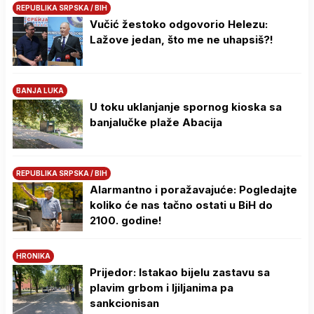
REPUBLIKA SRPSKA / BIH
Vučić žestoko odgovorio Helezu:
Lažove jedan, što me ne uhapsiš?!
BANJA LUKA
U toku uklanjanje spornog kioska sa
banjalučke plaže Abacija
REPUBLIKA SRPSKA / BIH
Alarmantno i poražavajuće: Pogledajte
koliko će nas tačno ostati u BiH do
2100. godine!
HRONIKA
Prijedor: Istakao bijelu zastavu sa
plavim grbom i ljiljanima pa
sankcionisan