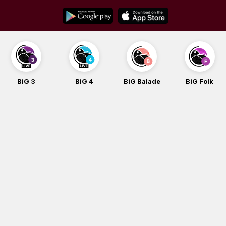
Skip
to
content
BiG 3
BiG 4
BiG Balade
BiG Folk