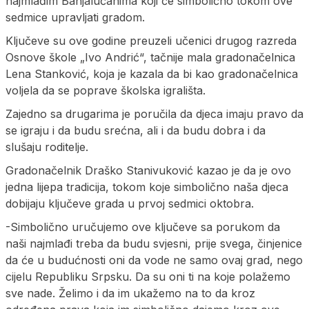
najmlađim Banjalučanima koji će simbolično tokom ove
sedmice upravljati gradom.
Ključeve su ove godine preuzeli učenici drugog razreda
Osnove škole „Ivo Andrić“, tačnije mala gradonačelnica
Lena Stanković, koja je kazala da bi kao gradonačelnica
voljela da se poprave školska igrališta.
Zajedno sa drugarima je poručila da djeca imaju pravo da
se igraju i da budu srećna, ali i da budu dobra i da
slušaju roditelje.
Gradonačelnik Draško Stanivuković kazao je da je ovo
jedna lijepa tradicija, tokom koje simbolično naša djeca
dobijaju ključeve grada u prvoj sedmici oktobra.
-Simbolično uručujemo ove ključeve sa porukom da
naši najmlađi treba da budu svjesni, prije svega, činjenice
da će u budućnosti oni da vode ne samo ovaj grad, nego
cijelu Republiku Srpsku. Da su oni ti na koje polažemo
sve nade. Želimo i da im ukažemo na to da kroz