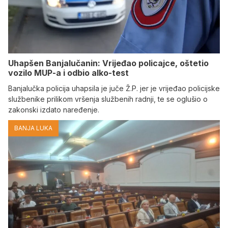
Uhapšen Banjalučanin: Vrijeđao policajce, oštetio
vozilo MUP-a i odbio alko-test
Banjalučka policija uhapsila je juče Ž.P. jer je vrijeđao policijske
službenike prilikom vršenja službenih radnji, te se oglušio o
zakonski izdato naređenje.
BANJA LUKA