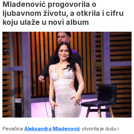
Mladenović progovorila o
ljubavnom životu, a otkrila i cifru
koju ulaže u novi album
Pevačica
Aleksandra Mladenović
otvorila je dušu i