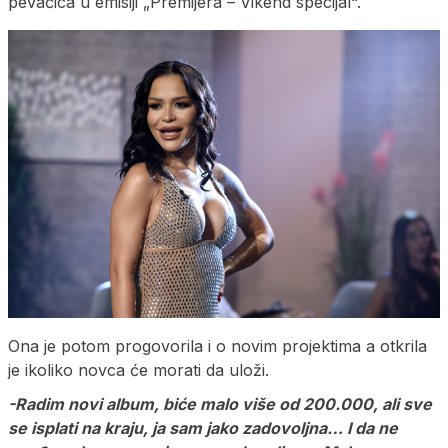
pevačica u emisiji „Premijera – Vikend specijal“.
Ona je potom progovorila i o novim projektima a otkrila
je ikoliko novca će morati da uloži.
-Radim novi album, biće malo više od 200.000, ali sve
se isplati na kraju, ja sam jako zadovoljna… I da ne