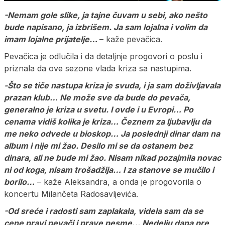
-Nemam gole slike, ja tajne čuvam u sebi, ako nešto
bude napisano, ja izbrišem. Ja sam lojalna i volim da
imam lojalne prijatelje…
– kaže pevačica.
Pevačica je odlučila i da detaljnje progovori o poslu i
priznala da ove sezone vlada kriza sa nastupima.
-Što se tiče nastupa kriza je svuda, i ja sam doživljavala
prazan klub… Ne može sve da bude do pevača,
generalno je kriza u svetu. I ovde i u Evropi… Po
cenama vidiš kolika je kriza… Čeznem za ljubavlju da
me neko odvede u bioskop… Ja poslednji dinar dam na
album i nije mi žao. Desilo mi se da ostanem bez
dinara, ali ne bude mi žao. Nisam nikad pozajmila novac
ni od koga, nisam trošadžija… I za stanove se mučilo i
borilo…
– kaže Aleksandra, a onda je progovorila o
koncertu Milančeta Radosavljevića.
-Od sreće i radosti sam zaplakala, videla sam da se
cene pravi pevači i prave pesme… Nedelju dana pre