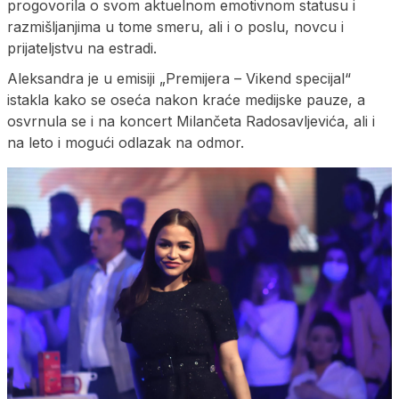
progovorila o svom aktuelnom emotivnom statusu i
razmišljanjima u tome smeru, ali i o poslu, novcu i
prijateljstvu na estradi.
Aleksandra je u emisiji „Premijera – Vikend specijal“
istakla kako se oseća nakon kraće medijske pauze, a
osvrnula se i na koncert Milančeta Radosavljevića, ali i
na leto i mogući odlazak na odmor.