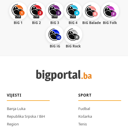
BiG 1
BiG 2
BiG 3
BiG 4
BiG Balade
BiG Folk
BiG iG
BiG Rock
VIJESTI
SPORT
Banja Luka
Fudbal
Republika Srpska / BiH
Košarka
Region
Tenis