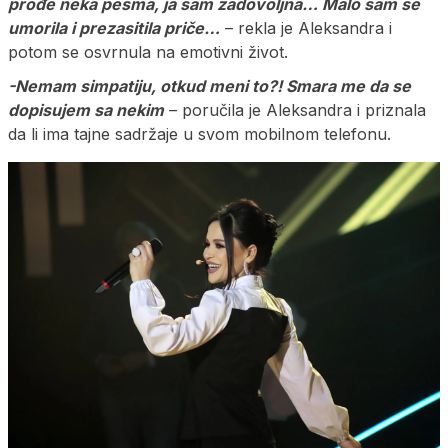
prođe neka pesma, ja sam zadovoljna… Malo sam se
umorila i prezasitila priče…
– rekla je Aleksandra i
potom se osvrnula na emotivni život.
-Nemam simpatiju, otkud meni to?! Smara me da se
dopisujem sa nekim
– poručila je Aleksandra i priznala
da li ima tajne sadržaje u svom mobilnom telefonu.