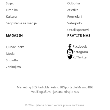
Svijet
Odbojka
Hronika
Atletika
Kultura
Formula 1
Saopštenje za medije
Vaterpolo
Ostali sportovi
MAGAZIN
PRATITE NAS
Facebook
Ljubav i seks
Instagram
Moda
X / Twitter
ShowBiz
Zanimljivo
Marketing BIG Radio
Marketing BIGportal.ba
Mi smo BIG
Vodič oglašavanja
Kontaktirajte nas
© 2026 Jelena Tomić — Sva prava zadržana.