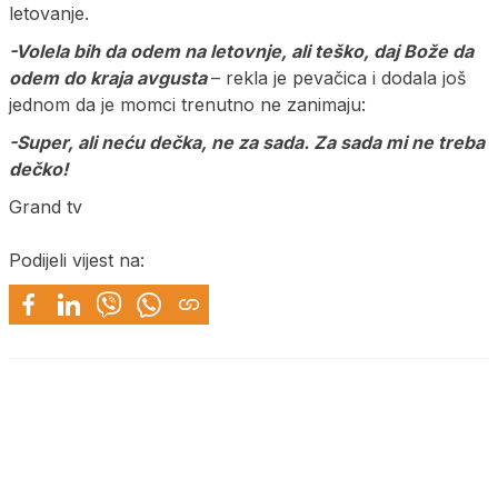
letovanje.
-Volela bih da odem na letovnje, ali teško, daj Bože da
odem do kraja avgusta
– rekla je pevačica i dodala još
jednom da je momci trenutno ne zanimaju:
-Super, ali neću dečka, ne za sada. Za sada mi ne treba
dečko!
Grand tv
Podijeli vijest na: