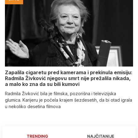
Zapalila cigaretu pred kamerama i prekinula emisiju:
Radmila Živković njegovu smrt nije prežalila nikada,
a malo ko zna da su bili kumovi
Radmila Živković bila je filmska, pozorišna i televizijska
glumica. Karijeru je počela krajem šezdesetih, da bi otad igrala
u nekoliko desetina filmova
TRENDING
NAJČITANIJE