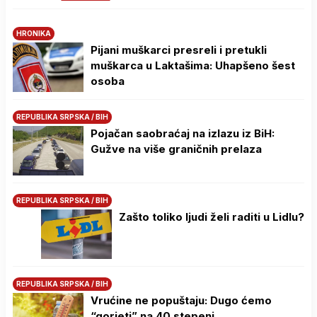
HRONIKA
Pijani muškarci presreli i pretukli
muškarca u Laktašima: Uhapšeno šest
osoba
REPUBLIKA SRPSKA / BIH
Pojačan saobraćaj na izlazu iz BiH:
Gužve na više graničnih prelaza
REPUBLIKA SRPSKA / BIH
Zašto toliko ljudi želi raditi u Lidlu?
REPUBLIKA SRPSKA / BIH
Vrućine ne popuštaju: Dugo ćemo
“gorjeti” na 40 stepeni