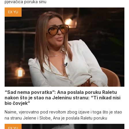
pjevačica poruka sinu
EX YU
“Sad nema povratka”: Ana poslala poruku Raletu
nakon što je stao na Jeleninu stranu: “Ti nikad nisi
bio čovjek”
Naime, vjerovatno pod revoltom zbog izjave i toga što je stao
na stranu Jelene i Slobe, Ana je poslala Raletu poruku
EX YU