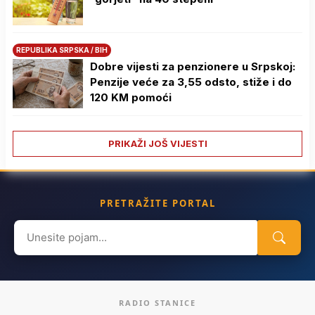
REPUBLIKA SRPSKA / BIH
Dobre vijesti za penzionere u Srpskoj:
Penzije veće za 3,55 odsto, stiže i do
120 KM pomoći
PRIKAŽI JOŠ VIJESTI
PRETRAŽITE PORTAL
Search
for:
RADIO STANICE