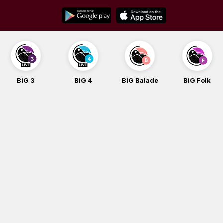
Skip
to
content
BiG 4
BiG Balade
BiG Folk
BiG iG