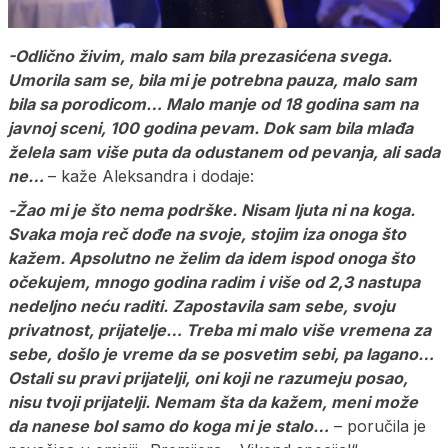
-Odlično živim, malo sam bila prezasićena svega.
Umorila sam se, bila mi je potrebna pauza, malo sam
bila sa porodicom… Malo manje od 18 godina sam na
javnoj sceni, 100 godina pevam. Dok sam bila mlađa
želela sam više puta da odustanem od pevanja, ali sada
ne…
– kaže Aleksandra i dodaje:
-Žao mi je što nema podrške. Nisam ljuta ni na koga.
Svaka moja reč dođe na svoje, stojim iza onoga što
kažem. Apsolutno ne želim da idem ispod onoga što
očekujem, mnogo godina radim i više od 2,3 nastupa
nedeljno neću raditi. Zapostavila sam sebe, svoju
privatnost, prijatelje… Treba mi malo više vremena za
sebe, došlo je vreme da se posvetim sebi, pa lagano…
Ostali su pravi prijatelji, oni koji ne razumeju posao,
nisu tvoji prijatelji. Nemam šta da kažem, meni može
da nanese bol samo do koga mi je stalo…
– poručila je