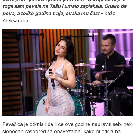
toga sam pevala na Tašu i umalo zaplakala. Onako da
peva, a toliko godina traje, svaka mu čast
– kaže
Aleksandra.
Pevačica je otkrila i da li će ove godine napraviti sebi neki
slobodan raspored sa obavezama, kako bi otišla na