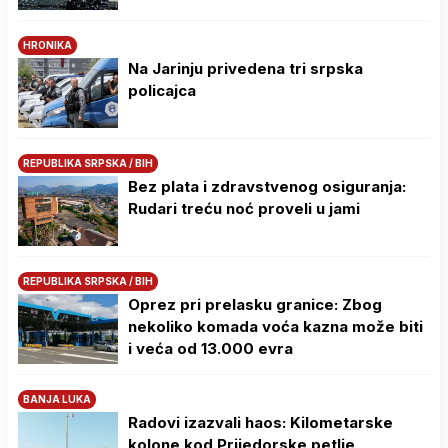
HRONIKA
Na Јarinju privedena tri srpska
policajca
REPUBLIKA SRPSKA / BIH
Bez plata i zdravstvenog osiguranja:
Rudari treću noć proveli u jami
REPUBLIKA SRPSKA / BIH
Oprez pri prelasku granice: Zbog
nekoliko komada voća kazna može biti
i veća od 13.000 evra
BANJA LUKA
Radovi izazvali haos: Kilometarske
kolone kod Prijedorske petlje