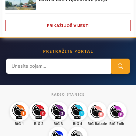
PRIKAŽI JOŠ VIJESTI
PRETRAŽITE PORTAL
Search
for:
RADIO STANICE
BiG 1
BiG 2
BiG 3
BiG 4
BiG Balade
BiG Folk