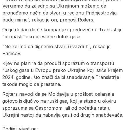
Verujemo da zajedno sa Ukrajinom možemo da
pronađemo način da stvari u regionu Pridnjestrovlja
budu mirne”, rekao je on, prenosi Rojters.
On je dodao da će kompanije i preduzeća u Transistriji
”propasti” ako prestane dotok gasa.
”Ne želimo da dignemo stvari u vazduh”, rekao je
Parlicov.
Kijev ne planira da produži sporazum o transportu
ruskog gasa u Evropu preko Ukrajine koji ističe krajem
2024. godine, što znači da bi snabdevanje Transistrije
takođe moglo da prestane.
Rojters navodi da se Moldavija u prošlosti oslanjala
gotovo isključivo na ruski gas, koji je stizao u okviru
sporazuma sa Gaspromom, ali od početka rata u
Ukrajini nastoji da nabavlja gas i od drugih snabdevača.
Podijeli vijest na: