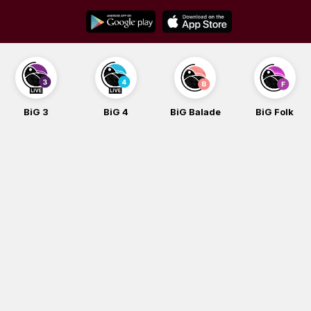
Skip
to
content
BiG 3
BiG 4
BiG Balade
BiG Folk