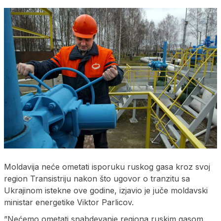
Moldavija neće ometati isporuku ruskog gasa kroz svoj
region Transistriju nakon što ugovor o tranzitu sa
Ukrajinom istekne ove godine, izjavio je juče moldavski
ministar energetike Viktor Parlicov.
”Nećemo ometati snabdevanje regiona ruskim gasom.