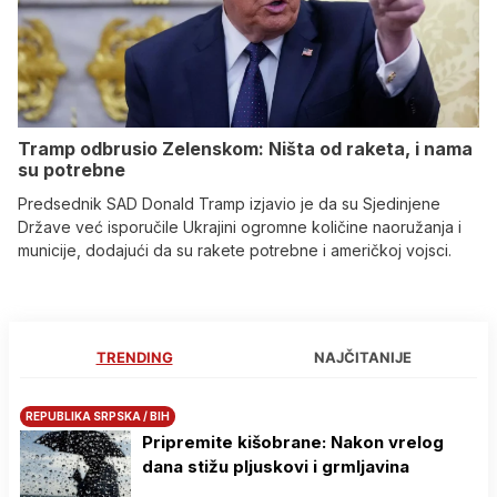
Tramp odbrusio Zelenskom: Ništa od raketa, i nama
su potrebne
Predsednik SAD Donald Tramp izjavio je da su Sjedinjene
Države već isporučile Ukrajini ogromne količine naoružanja i
municije, dodajući da su rakete potrebne i američkoj vojsci.
TRENDING
NAJČITANIJE
REPUBLIKA SRPSKA / BIH
Pripremite kišobrane: Nakon vrelog
dana stižu pljuskovi i grmljavina