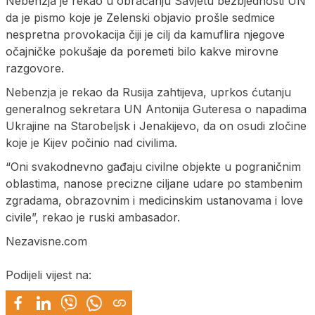
Nebenzja je rekao u obraćanju Savjetu bezbjednosti UN
da je pismo koje je Zelenski objavio prošle sedmice
nespretna provokacija čiji je cilj da kamuflira njegove
očajničke pokušaje da poremeti bilo kakve mirovne
razgovore.
Nebenzja je rekao da Rusija zahtijeva, uprkos ćutanju
generalnog sekretara UN Antonija Guteresa o napadima
Ukrajine na Starobeljsk i Јenakijevo, da on osudi zločine
koje je Kijev počinio nad civilima.
“Oni svakodnevno gađaju civilne objekte u pograničnim
oblastima, nanose precizne ciljane udare po stambenim
zgradama, obrazovnim i medicinskim ustanovama i love
civile”, rekao je ruski ambasador.
Nezavisne.com
Podijeli vijest na: