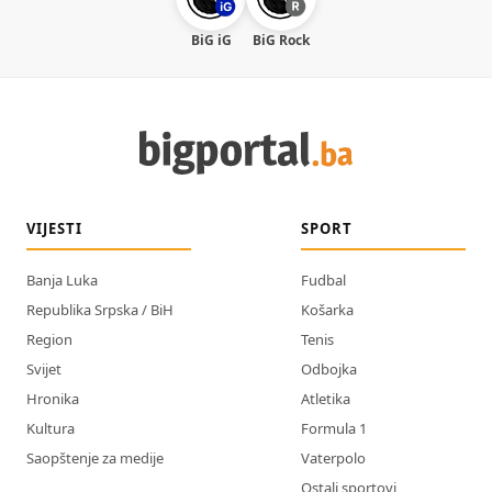
BiG iG
BiG Rock
VIJESTI
SPORT
Banja Luka
Fudbal
Republika Srpska / BiH
Košarka
Region
Tenis
Svijet
Odbojka
Hronika
Atletika
Kultura
Formula 1
Saopštenje za medije
Vaterpolo
Ostali sportovi