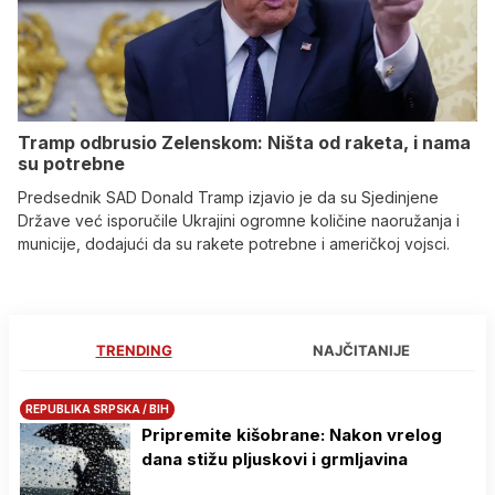
Tramp odbrusio Zelenskom: Ništa od raketa, i nama
su potrebne
Predsednik SAD Donald Tramp izjavio je da su Sjedinjene
Države već isporučile Ukrajini ogromne količine naoružanja i
municije, dodajući da su rakete potrebne i američkoj vojsci.
TRENDING
NAJČITANIJE
REPUBLIKA SRPSKA / BIH
Pripremite kišobrane: Nakon vrelog
dana stižu pljuskovi i grmljavina