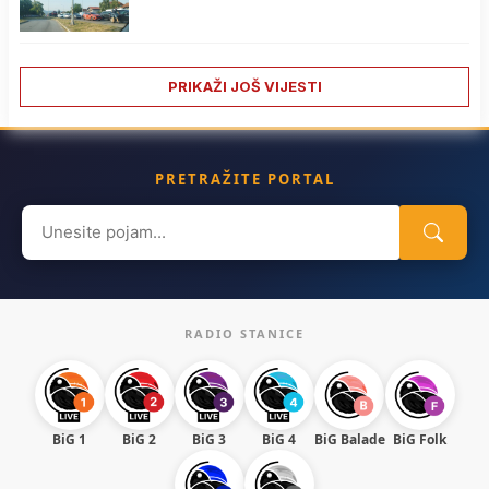
PRIKAŽI JOŠ VIJESTI
PRETRAŽITE PORTAL
Search
for:
RADIO STANICE
BiG 1
BiG 2
BiG 3
BiG 4
BiG Balade
BiG Folk