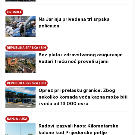
HRONIKA
Na Јarinju privedena tri srpska
policajca
REPUBLIKA SRPSKA / BIH
Bez plata i zdravstvenog osiguranja:
Rudari treću noć proveli u jami
REPUBLIKA SRPSKA / BIH
Oprez pri prelasku granice: Zbog
nekoliko komada voća kazna može biti
i veća od 13.000 evra
BANJA LUKA
Radovi izazvali haos: Kilometarske
kolone kod Prijedorske petlje