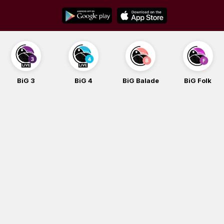
Skip
to
content
BiG 3
BiG 4
BiG Balade
BiG Folk