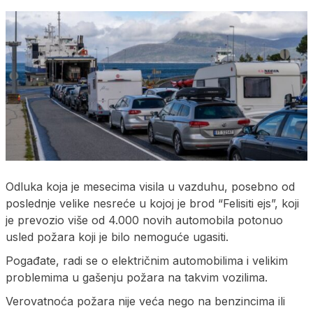
Odluka koja je mesecima visila u vazduhu, posebno od
poslednje velike nesreće u kojoj je brod “Felisiti ejs”, koji
je prevozio više od 4.000 novih automobila potonuo
usled požara koji je bilo nemoguće ugasiti.
Pogađate, radi se o električnim automobilima i velikim
problemima u gašenju požara na takvim vozilima.
Verovatnoća požara nije veća nego na benzincima ili