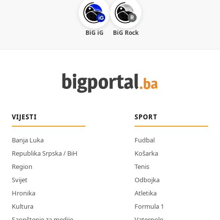
BiG iG
BiG Rock
VIJESTI
SPORT
Banja Luka
Fudbal
Republika Srpska / BiH
Košarka
Region
Tenis
Svijet
Odbojka
Hronika
Atletika
Kultura
Formula 1
Saopštenje za medije
Vaterpolo