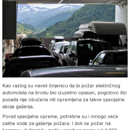
Kao razlog su naveli činjenicu da bi požar električnog
automobila na brodu bio izuzetno opasan, pogotovo što
posada nije obučena niti opremljena za takve specijalne
akcije gašenja.
Pored specijalne opreme, potrebne su i mnogo veće
zalihe vode za gašenje požara. I dok se požar na