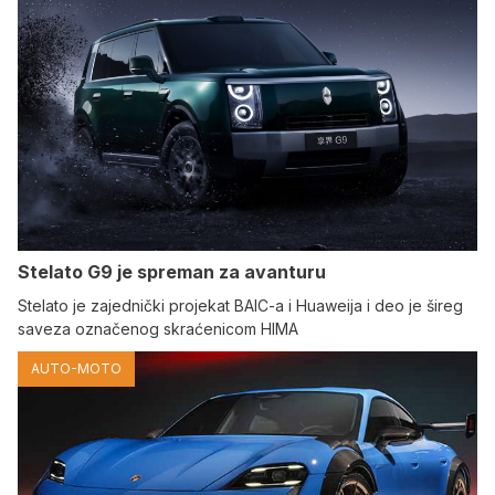
Stelato G9 je spreman za avanturu
Stelato je zajednički projekat BAIC-a i Huaweija i deo je šireg
saveza označenog skraćenicom HIMA
AUTO-MOTO