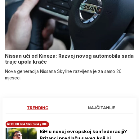
Nissan uči od Kineza: Razvoj novog automobila sada
traje upola kraće
Nova generacija Nissana Skyline razvijena je za samo 26
mjeseci.
TRENDING
NAJČITANIJE
REPUBLIKA SRPSKA / BIH
BiH u novoj evropskoj konfederaciji?
Britanci predlažu savez koji bi