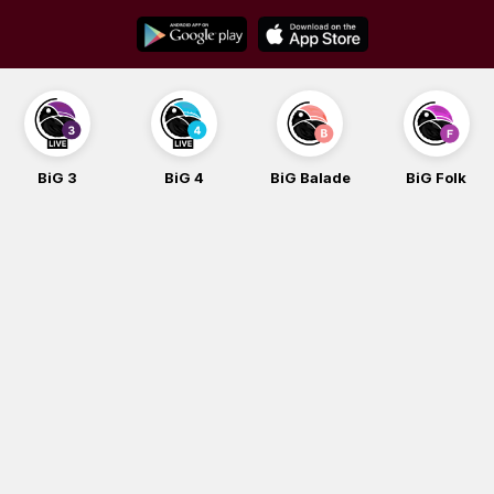
Skip
to
content
BiG 4
BiG Balade
BiG Folk
BiG iG