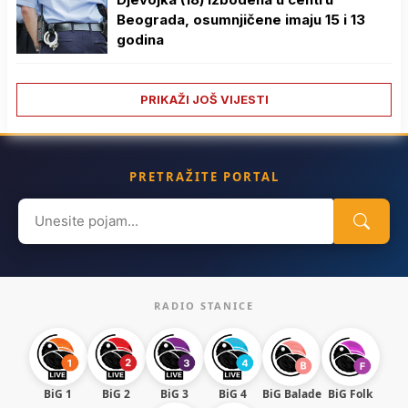
Beograda, osumnjičene imaju 15 i 13
godina
PRIKAŽI JOŠ VIJESTI
PRETRAŽITE PORTAL
Search
for:
RADIO STANICE
BiG 1
BiG 2
BiG 3
BiG 4
BiG Balade
BiG Folk