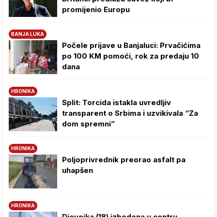
promijenio Europu
BANJA LUKA
Počele prijave u Banjaluci: Prvačićima
po 100 KM pomoći, rok za predaju 10
dana
HRONIKA
Split: Torcida istakla uvredljiv
transparent o Srbima i uzvikivala “Za
dom spremni”
HRONIKA
Poljoprivrednik preorao asfalt pa
uhapšen
HRONIKA
Djevojka (18) izbodena u centru