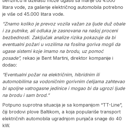
benzincu ili dizelašu može ugasiti sa manje od 4.000
litara vode, za gašenje električnog automobila potrebno
je više od 45.000 litara vode.
“Znamo koliko je prevoz vozila važan za ljude duž obale
i za putnike, ali odluka je zasnovana na našoj proceni
bezbednosti. Zaključak analize rizika pokazuje da bi
eventualni požari u vozilima na fosilna goriva mogli da
ugase sistemi koje imamo na brodu, uz pomoć
posade”,
rekao je Bent Martini, direktor kompanije i
dodao:
“Eventualni požar na električnim, hibridnim ili
automobilima sa vodoničnim gorivnim ćelijama zahtevao
bi spoljne vatrogasne jedinice i mogao bi da ugrozi ljude
na brodu i sam brod.”
Potpuno suprotna situacija je sa kompanijom “TT-Line”,
čiji brodovi plove Baltikom, a koja populariše transport
električnih automobila ugradnjom punjača snage do 40
kW.