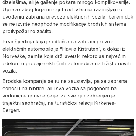
dizelašima, ali je gašenje požara mnogo komplikovanije.
Upravo zbog toga mnogi brodovlasnici razmišljaju o
uvođenju zabrana prevoza električnih vozila, barem dok
se ne izvrše neophodne modifikacije brodskih sistema
protivpožarne zaštite.
Prva špedicija koja je odlučila da zabrani prevoz
električnih automobila je “Havila Kistruten”, a dolazi iz
Norveške, zemlje koja drži svetski rekord sa najvećim
udelom u prodaji električnih automobila na tržištu novih
vozila.
Brodska kompanija se tu ne zaustavlja, pa se zabrana
odnosi i na hibride, ali i sva vozila sa pogonom na
vodonične gorivne ćelije. Za sve njih zabranjen je
trajektni saobraćaj, na turističkoj relaciji Kirkenes-
Bergen.