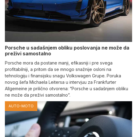
Porsche u sadašnjem obliku poslovanja ne može da
preživi samostalno
Porsche mora da postane manji, efikasniji i pre svega
profitabilniji, a pritom da se mnogo snažnije osloni na
tehnologiju i finansijsku snagu Volkswagen Grupe. Poruka
novog šefa Michaela Leitersa u intervjuu za Frankfurter
Allgemeine je prilično otvorena: “Porsche u sadašnjem obliku
ne može da preživi samostalno”.
AUTO-MOTO