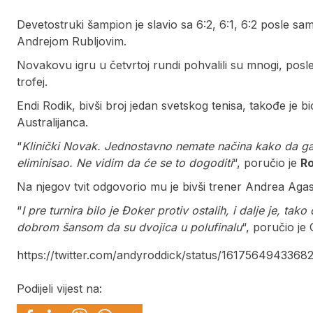
Devetostruki šampion je slavio sa 6:2, 6:1, 6:2 posle s
Andrejom Rubljovim.
Novakovu igru u četvrtoj rundi pohvalili su mnogi, posle 
trofej.
Endi Rodik, bivši broj jedan svetskog tenisa, takođe je 
Australijanca.
“
Klinički Novak. Jednostavno nemate načina kako da ga
eliminisao. Ne vidim da će se to dogoditi
“, poručio je
Ro
Na njegov tvit odgovorio mu je bivši trener Andrea Agasi
“
I pre turnira bilo je Đoker protiv ostalih, i dalje je, tak
dobrom šansom da su dvojica u polufinalu
“, poručio je 
https://twitter.com/andyroddick/status/161756494336
Podijeli vijest na: