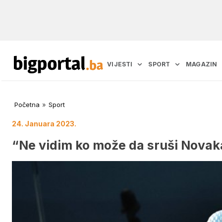
VIJESTI
SPORT
MAGAZIN
Početna
»
Sport
24. Januara 2023.
“Ne vidim ko može da sruši Novak