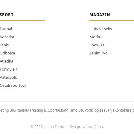
SPORT
MAGAZIN
Fudbal
Ljubav i seks
Košarka
Moda
Tenis
ShowBiz
Odbojka
Zanimljivo
Atletika
Formula 1
Vaterpolo
Ostali sportovi
eting BIG Radio
Marketing BIGportal.ba
Mi smo BIG
Vodič oglašavanja
Kontaktiraj
© 2026 Jelena Tomić — Sva prava zadržana.