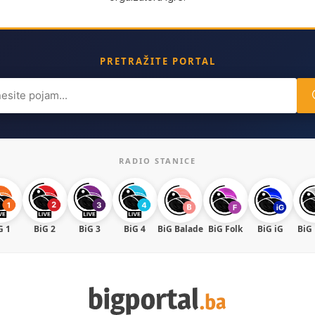
PRETRAŽITE PORTAL
ch
RADIO STANICE
G 1
BiG 2
BiG 3
BiG 4
BiG Balade
BiG Folk
BiG iG
BiG