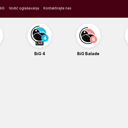
BiG
Vodič oglašavanja
Kontaktirajte nas
BiG 4
BiG Balade