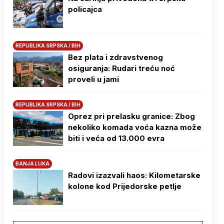
policajca
REPUBLIKA SRPSKA / BIH
Bez plata i zdravstvenog
osiguranja: Rudari treću noć
proveli u jami
REPUBLIKA SRPSKA / BIH
Oprez pri prelasku granice: Zbog
nekoliko komada voća kazna može
biti i veća od 13.000 evra
BANJA LUKA
Radovi izazvali haos: Kilometarske
kolone kod Prijedorske petlje