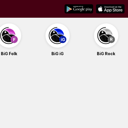
BiG Folk
BiG iG
BiG Rock