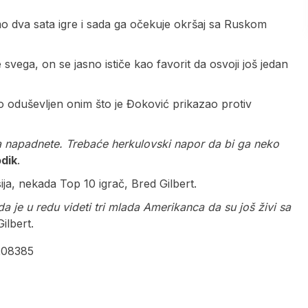
amo dva sata igre i sada ga očekuje okršaj sa Ruskom
svega, on se jasno ističe kao favorit da osvoji još jedan
bio oduševljen onim što je Đoković prikazao protiv
 napadnete. Trebaće herkulovski napor da bi ga neko
dik
.
ja, nekada Top 10 igrač, Bred Gilbert.
o da je u redu videti tri mlada Amerikanca da su još živi sa
Gilbert.
8208385