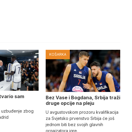
KOŠARKA
tvario sam
Bez Vase i Bogdana, Srbija traži
druge opcije na pleju
o uzbuđenje zbog
U avgustovskom prozoru kvalifikacija
adrid
za Svjetsko prvenstvo Srbija će još
jednom biti bez svojih glavnih
orgaizatora igre.