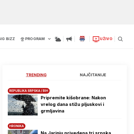
BIG BIZZ
PROGRAM
UŽIVO
TRENDING
NAJČITANIJE
REPUBLIKA SRPSKA / BIH
Pripremite kišobrane: Nakon
vrelog dana stižu pljuskovi i
grmljavina
HRONIKA
Na Јarinju privedena tri srpska