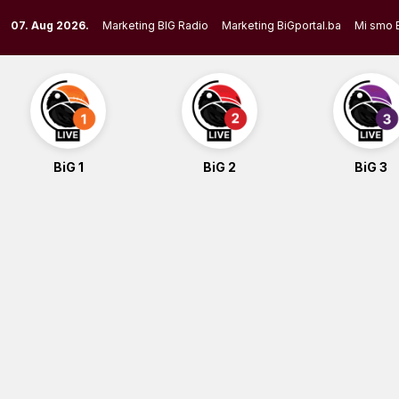
Skip
07. Aug 2026.
Marketing BIG Radio
Marketing BiGportal.ba
Mi smo 
to
content
BiG 1
BiG 2
BiG 3