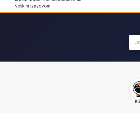
velikim izazovom
Sear
for:
Bi