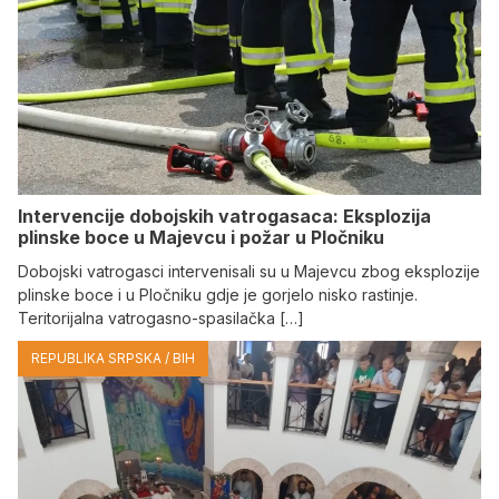
Intervencije dobojskih vatrogasaca: Eksplozija
plinske boce u Majevcu i požar u Pločniku
Dobojski vatrogasci intervenisali su u Majevcu zbog eksplozije
plinske boce i u Pločniku gdje je gorjelo nisko rastinje.
Teritorijalna vatrogasno-spasilačka […]
REPUBLIKA SRPSKA / BIH