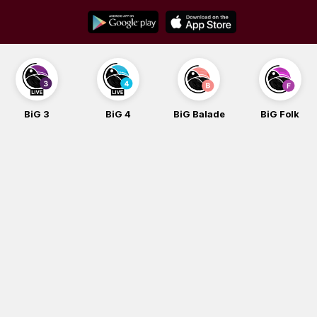
Skip
to
content
BiG 3
BiG 4
BiG Balade
BiG Folk