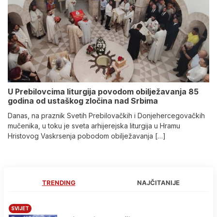
U Prebilovcima liturgija povodom obilježavanja 85
godina od ustaškog zločina nad Srbima
Danas, na praznik Svetih Prebilovačkih i Donjehercegovačkih
mučenika, u toku je sveta arhijerejska liturgija u Hramu
Hristovog Vaskrsenja pobodom obilježavanja […]
TRENDING
NAJČITANIJE
SVIJET