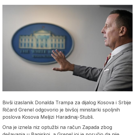
Bivši izaslanik Donalda Trampa za dijalog Kosova i Srbije
Ričard Grenel odgovorio je bivšoj ministarki spoljnih
poslova Kosova Meljizi Haradinaj-Stubli.
Ona je iznela niz optužbi na račun Zapada zbog
dešavanja u Banjskoj, a Grenel joj je poručio da nije