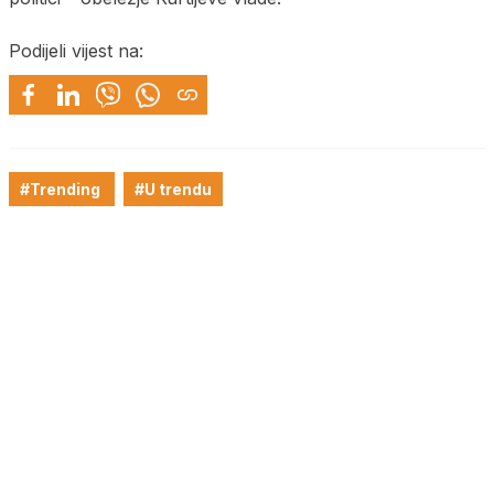
Podijeli vijest na:
#Trending
#U trendu