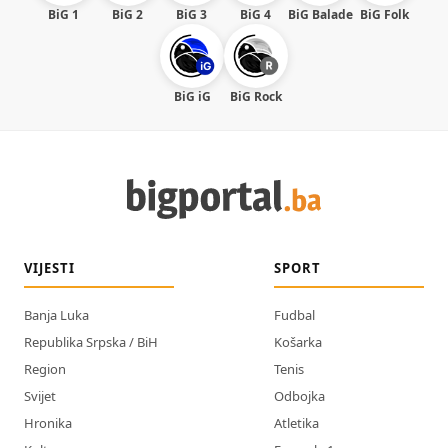
BiG 1
BiG 2
BiG 3
BiG 4
BiG Balade
BiG Folk
BiG iG
BiG Rock
VIJESTI
SPORT
Banja Luka
Fudbal
Republika Srpska / BiH
Košarka
Region
Tenis
Svijet
Odbojka
Hronika
Atletika