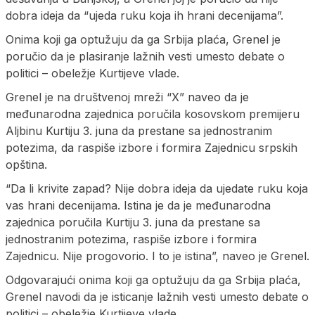
dobra ideja da “ujeda ruku koja ih hrani decenijama”.
Onima koji ga optužuju da ga Srbija plaća, Grenel je
poručio da je plasiranje lažnih vesti umesto debate o
politici – obeležje Kurtijeve vlade.
Grenel je na društvenoj mreži “X” naveo da je
međunarodna zajednica poručila kosovskom premijeru
Aljbinu Kurtiju 3. juna da prestane sa jednostranim
potezima, da raspiše izbore i formira Zajednicu srpskih
opština.
“Da li krivite zapad? Nije dobra ideja da ujedate ruku koja
vas hrani decenijama. Istina je da je međunarodna
zajednica poručila Kurtiju 3. juna da prestane sa
jednostranim potezima, raspiše izbore i formira
Zajednicu. Nije progovorio. I to je istina”, naveo je Grenel.
Odgovarajući onima koji ga optužuju da ga Srbija plaća,
Grenel navodi da je isticanje lažnih vesti umesto debate o
politici – obeležje Kurtijeve vlade.