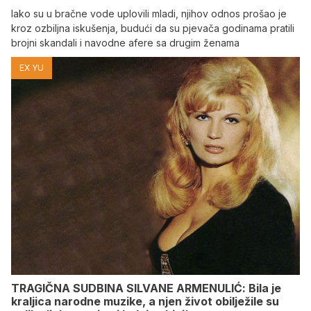
Iako su u bračne vode uplovili mladi, njihov odnos prošao je
kroz ozbiljna iskušenja, budući da su pjevača godinama pratili
brojni skandali i navodne afere sa drugim ženama
EX YU
TRAGIČNA SUDBINA SILVANE ARMENULIĆ: Bila je
kraljica narodne muzike, a njen život obilježile su