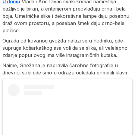
U domu
Vlada i Ane Divac svaki komad nameštaja
pažljivo je biran, a enterijerom preovlađuju crna i bela
boja. Umetničke slike i dekorativne lampe daju posebnu
draž ovom prostoru, a poseban šmek daju crno-bele
pločice.
Ograda od kovanog gvožđa nalazi se u hodniku, gde
supruga košarkaškog asa voli da se slika, ali velelepno
zdanje poput ovog ima više instagramičnih kutaka.
Naime, Snežana je napravila čarobne fotografije u
dnevnoj sobi gde smo u odrazu ogledala primetili klavir.