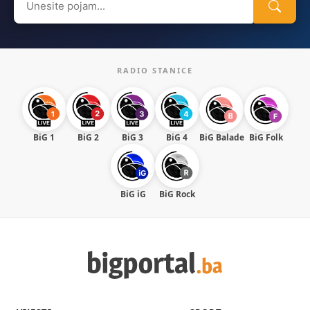
for:
RADIO STANICE
BiG 1
BiG 2
BiG 3
BiG 4
BiG Balade
BiG Folk
BiG iG
BiG Rock