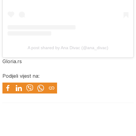
A post shared by Ana Divac (@ana_divac)
Gloria.rs
Podijeli vijest na: