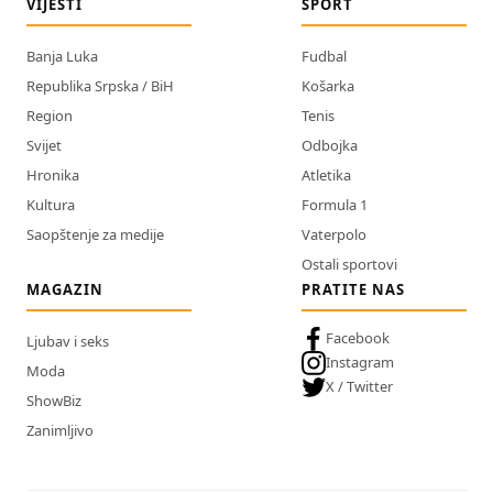
VIJESTI
SPORT
Banja Luka
Fudbal
Republika Srpska / BiH
Košarka
Region
Tenis
Svijet
Odbojka
Hronika
Atletika
Kultura
Formula 1
Saopštenje za medije
Vaterpolo
Ostali sportovi
MAGAZIN
PRATITE NAS
Facebook
Ljubav i seks
Instagram
Moda
X / Twitter
ShowBiz
Zanimljivo