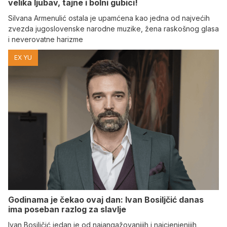
velika ljubav, tajne i bolni gubici!
Silvana Armenulić ostala je upamćena kao jedna od najvećih
zvezda jugoslovenske narodne muzike, žena raskošnog glasa
i neverovatne harizme
EX YU
Godinama je čekao ovaj dan: Ivan Bosiljčić danas
ima poseban razlog za slavlje
Ivan Bosiljčić jedan je od najangažovanijih i najcjenjenijih