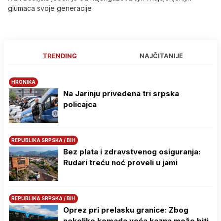
glumaca svoje generacije
TRENDING
NAJČITANIJE
HRONIKA
Na Јarinju privedena tri srpska
policajca
REPUBLIKA SRPSKA / BIH
Bez plata i zdravstvenog osiguranja:
Rudari treću noć proveli u jami
REPUBLIKA SRPSKA / BIH
Oprez pri prelasku granice: Zbog
nekoliko komada voća kazna može biti