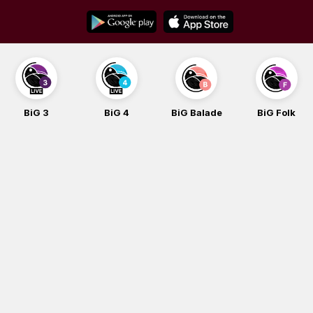
Skip
to
content
BiG 3
BiG 4
BiG Balade
BiG Folk