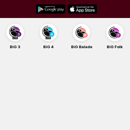
Skip
to
content
BiG 3
BiG 4
BiG Balade
BiG Folk