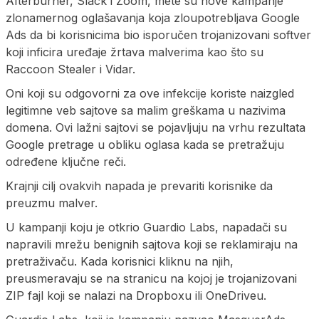
Afterburner, Slack i Zoom, mete su nove kampanje
zlonamernog oglašavanja koja zloupotrebljava Google
Ads da bi korisnicima bio isporučen trojanizovani softver
koji inficira uređaje žrtava malverima kao što su
Raccoon Stealer i Vidar.
Oni koji su odgovorni za ove infekcije koriste naizgled
legitimne veb sajtove sa malim greškama u nazivima
domena. Ovi lažni sajtovi se pojavljuju na vrhu rezultata
Google pretrage u obliku oglasa kada se pretražuju
određene ključne reči.
Krajnji cilj ovakvih napada je prevariti korisnike da
preuzmu malver.
U kampanji koju je otkrio Guardio Labs, napadači su
napravili mrežu benignih sajtova koji se reklamiraju na
pretraživaču. Kada korisnici kliknu na njih,
preusmeravaju se na stranicu na kojoj je trojanizovani
ZIP fajl koji se nalazi na Dropboxu ili OneDriveu.