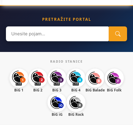
PRETRAŽITE PORTAL
Search
for:
RADIO STANICE
BiG 1
BiG 2
BiG 3
BiG 4
BiG Balade
BiG Folk
BiG iG
BiG Rock