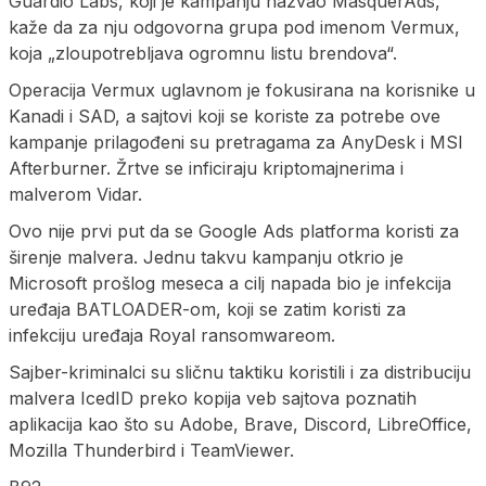
Guardio Labs, koji je kampanju nazvao MasquerAds,
kaže da za nju odgovorna grupa pod imenom Vermux,
koja „zloupotrebljava ogromnu listu brendova“.
Operacija Vermux uglavnom je fokusirana na korisnike u
Kanadi i SAD, a sajtovi koji se koriste za potrebe ove
kampanje prilagođeni su pretragama za AnyDesk i MSI
Afterburner. Žrtve se inficiraju kriptomajnerima i
malverom Vidar.
Ovo nije prvi put da se Google Ads platforma koristi za
širenje malvera. Jednu takvu kampanju otkrio je
Microsoft prošlog meseca a cilj napada bio je infekcija
uređaja BATLOADER-om, koji se zatim koristi za
infekciju uređaja Royal ransomwareom.
Sajber-kriminalci su sličnu taktiku koristili i za distribuciju
malvera IcedID preko kopija veb sajtova poznatih
aplikacija kao što su Adobe, Brave, Discord, LibreOffice,
Mozilla Thunderbird i TeamViewer.