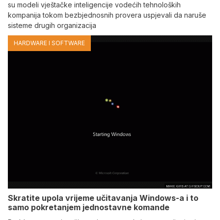
su modeli vještačke inteligencije vodećih tehnoloških
kompanija tokom bezbjednosnih provera uspjevali da naruše
sisteme drugih organizacija
HARDWARE I SOFTWARE
Skratite upola vrijeme učitavanja Windows-a i to
samo pokretanjem jednostavne komande