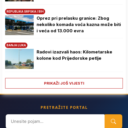
REPUBLIKA SRPSKA / BIH
Oprez pri prelasku granice: Zbog
nekoliko komada voća kazna može biti
i veća od 13.000 evra
BANJA LUKA
Radovi izazvali haos: Kilometarske
kolone kod Prijedorske petlje
PRIKAŽI JOŠ VIJESTI
PRETRAŽITE PORTAL
Search
for: