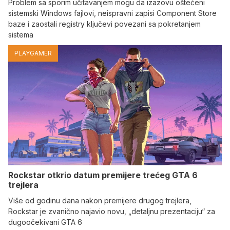
Problem sa sporim učitavanjem mogu da izazovu oštećeni
sistemski Windows fajlovi, neispravni zapisi Component Store
baze i zaostali registry ključevi povezani sa pokretanjem
sistema
PLAYGAMER
Rockstar otkrio datum premijere trećeg GTA 6
trejlera
Više od godinu dana nakon premijere drugog trejlera,
Rockstar je zvanično najavio novu, „detaljnu prezentaciju“ za
dugoočekivani GTA 6