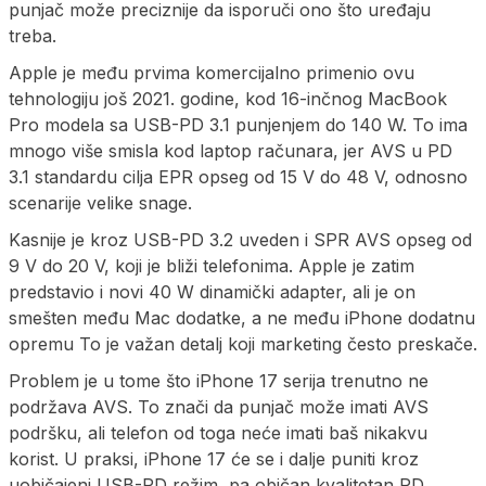
punjač može preciznije da isporuči ono što uređaju
treba.
Apple je među prvima komercijalno primenio ovu
tehnologiju još 2021. godine, kod 16-inčnog MacBook
Pro modela sa USB-PD 3.1 punjenjem do 140 W. To ima
mnogo više smisla kod laptop računara, jer AVS u PD
3.1 standardu cilja EPR opseg od 15 V do 48 V, odnosno
scenarije velike snage.
Kasnije je kroz USB-PD 3.2 uveden i SPR AVS opseg od
9 V do 20 V, koji je bliži telefonima. Apple je zatim
predstavio i novi 40 W dinamički adapter, ali je on
smešten među Mac dodatke, a ne među iPhone dodatnu
opremu To je važan detalj koji marketing često preskače.
Problem je u tome što iPhone 17 serija trenutno ne
podržava AVS. To znači da punjač može imati AVS
podršku, ali telefon od toga neće imati baš nikakvu
korist. U praksi, iPhone 17 će se i dalje puniti kroz
uobičajeni USB-PD režim, pa običan kvalitetan PD