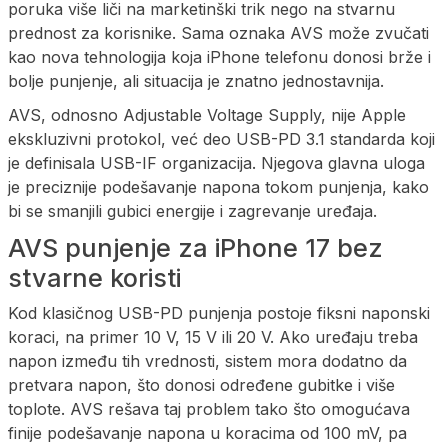
poruka više liči na marketinški trik nego na stvarnu
prednost za korisnike. Sama oznaka AVS može zvučati
kao nova tehnologija koja iPhone telefonu donosi brže i
bolje punjenje, ali situacija je znatno jednostavnija.
AVS, odnosno Adjustable Voltage Supply, nije Apple
ekskluzivni protokol, već deo USB-PD 3.1 standarda koji
je definisala USB-IF organizacija. Njegova glavna uloga
je preciznije podešavanje napona tokom punjenja, kako
bi se smanjili gubici energije i zagrevanje uređaja.
AVS punjenje za iPhone 17 bez
stvarne koristi
Kod klasičnog USB-PD punjenja postoje fiksni naponski
koraci, na primer 10 V, 15 V ili 20 V. Ako uređaju treba
napon između tih vrednosti, sistem mora dodatno da
pretvara napon, što donosi određene gubitke i više
toplote. AVS rešava taj problem tako što omogućava
finije podešavanje napona u koracima od 100 mV, pa