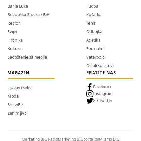
Banja Luka
Fudbal
Republika Srpska / BiH
Košarka
Region
Tenis
Svijet
Odbojka
Hronika
Atletika
Kultura
Formula 1
Saopštenje za medije
Vaterpolo
Ostali sportovi
MAGAZIN
PRATITE NAS
Facebook
Ljubav i seks
Instagram
Moda
X / Twitter
ShowBiz
Zanimljivo
Marketing BIG Radio
Marketing BIGportal.ba
Mi smo BIG