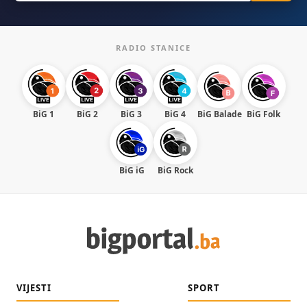
RADIO STANICE
BiG 1
BiG 2
BiG 3
BiG 4
BiG Balade
BiG Folk
BiG iG
BiG Rock
VIJESTI
SPORT