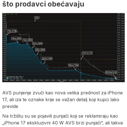
što prodavci obećavaju
AVS punjenje zvuči kao nova velika prednost za iPhone
17, ali iza te oznake krije se važan detalj koji kupci lako
previde
Na tržištu su se pojavili punjači koji se reklamiraju kao
„iPhone 17 ekskluzivni 40 W AVS brzi punjači”, ali takva