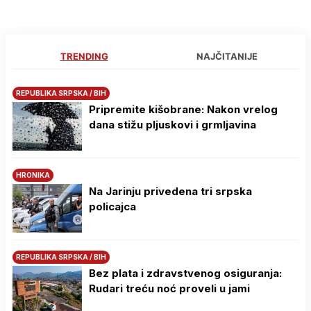
TRENDING
NAJČITANIJE
REPUBLIKA SRPSKA / BIH
Pripremite kišobrane: Nakon vrelog
dana stižu pljuskovi i grmljavina
HRONIKA
Na Јarinju privedena tri srpska
policajca
REPUBLIKA SRPSKA / BIH
Bez plata i zdravstvenog osiguranja:
Rudari treću noć proveli u jami