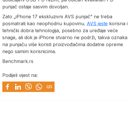
punjač ostaje sasvim dovoljan.
Zato „iPhone 17 ekskluzivni AVS punjač” ne treba
posmatrati kao neophodnu kupovinu.
AVS jeste
korisna i
tehnički dobra tehnologija, posebno za uređaje veće
snage, ali dok je iPhone stvarno ne podrži, takva oznaka
na punjaču više koristi proizvođačima dodatne opreme
nego samim korisnicima.
Benchmark.rs
Podijeli vijest na: