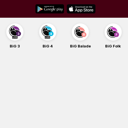
Skip
to
content
BiG 3
BiG 4
BiG Balade
BiG Folk