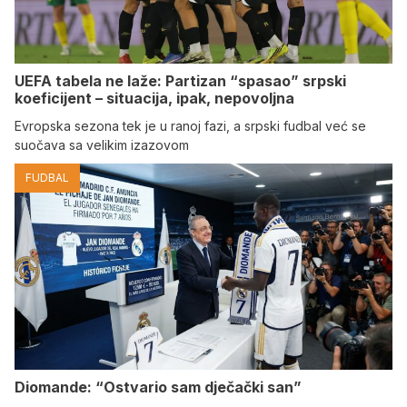
UEFA tabela ne laže: Partizan “spasao” srpski
koeficijent – situacija, ipak, nepovoljna
Evropska sezona tek je u ranoj fazi, a srpski fudbal već se
suočava sa velikim izazovom
FUDBAL
Diomande: “Ostvario sam dječački san”