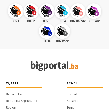
BiG 1
BiG 2
BiG 3
BiG 4
BiG Balade
BiG Folk
BiG iG
BiG Rock
VIJESTI
SPORT
Banja Luka
Fudbal
Republika Srpska / BiH
Košarka
Region
Tenis