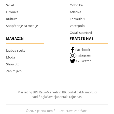
Svijet
Odbojka
Hronika
Atletika
Kultura
Formula 1
Saopštenje za medije
Vaterpolo
Ostali sportovi
MAGAZIN
PRATITE NAS
Facebook
Ljubav i seks
Instagram
Moda
X / Twitter
ShowBiz
Zanimljivo
Marketing BIG Radio
Marketing BIGportal.ba
Mi smo BIG
Vodič oglašavanja
Kontaktirajte nas
© 2026 Jelena Tomić — Sva prava zadržana.