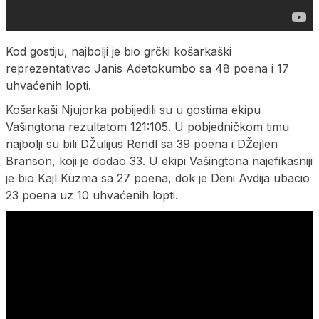
Kod gostiju, najbolji je bio grčki košarkaški
reprezentativac Јanis Adetokumbo sa 48 poena i 17
uhvaćenih lopti.
Košarkaši Njujorka pobijedili su u gostima ekipu
Vašingtona rezultatom 121:105. U pobjedničkom timu
najbolji su bili DŽulijus Rendl sa 39 poena i DŽejlen
Branson, koji je dodao 33. U ekipi Vašingtona najefikasniji
je bio Kajl Kuzma sa 27 poena, dok je Deni Avdija ubacio
23 poena uz 10 uhvaćenih lopti.