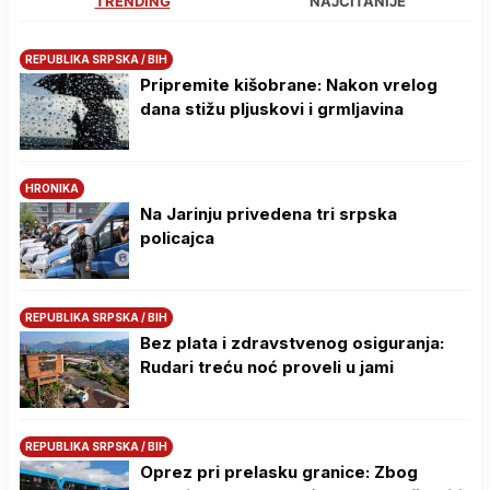
TRENDING
NAJČITANIJE
REPUBLIKA SRPSKA / BIH
Pripremite kišobrane: Nakon vrelog
dana stižu pljuskovi i grmljavina
HRONIKA
Na Јarinju privedena tri srpska
policajca
REPUBLIKA SRPSKA / BIH
Bez plata i zdravstvenog osiguranja:
Rudari treću noć proveli u jami
REPUBLIKA SRPSKA / BIH
Oprez pri prelasku granice: Zbog