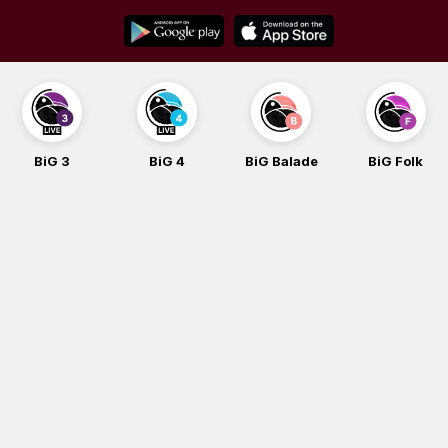
Skip
to
content
BiG 4
BiG Balade
BiG Folk
BiG iG