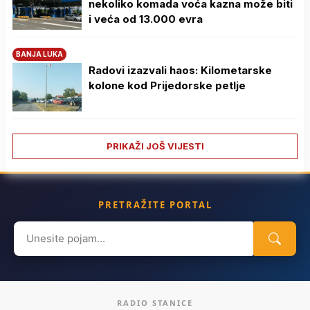
nekoliko komada voća kazna može biti
i veća od 13.000 evra
BANJA LUKA
Radovi izazvali haos: Kilometarske
kolone kod Prijedorske petlje
PRIKAŽI JOŠ VIJESTI
PRETRAŽITE PORTAL
Search
for:
RADIO STANICE