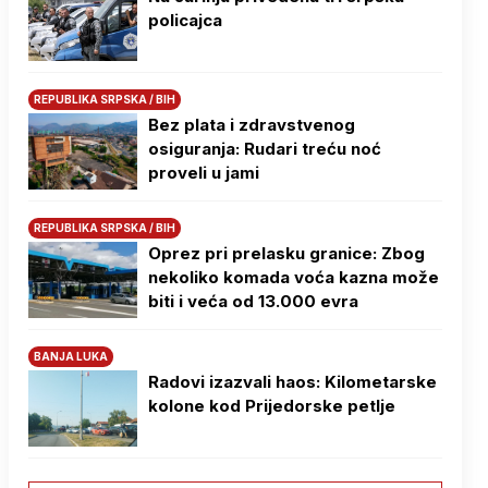
policajca
REPUBLIKA SRPSKA / BIH
Bez plata i zdravstvenog
osiguranja: Rudari treću noć
proveli u jami
REPUBLIKA SRPSKA / BIH
Oprez pri prelasku granice: Zbog
nekoliko komada voća kazna može
biti i veća od 13.000 evra
BANJA LUKA
Radovi izazvali haos: Kilometarske
kolone kod Prijedorske petlje