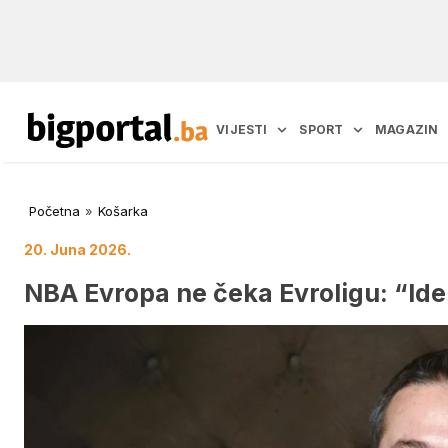
VIJESTI
SPORT
MAGAZIN
Početna
»
Košarka
20. Juna 2026.
NBA Evropa ne čeka Evroligu: “Idem