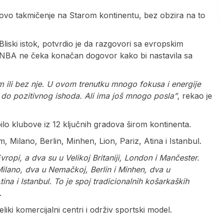
 novo takmičenje na Starom kontinentu, bez obzira na to
liski istok, potvrdio je da razgovori sa evropskim
 da NBA ne čeka konačan dogovor kako bi nastavila sa
m ili bez nje. U ovom trenutku mnogo fokusa i energije
do pozitivnog ishoda. Ali ima još mnogo posla”
, rekao je
ilo klubove iz 12 ključnih gradova širom kontinenta.
Milano, Berlin, Minhen, Lion, Pariz, Atina i Istanbul.
ropi, a dva su u Velikoj Britaniji, London i Mančester.
i Milano, dva u Nemačkoj, Berlin i Minhen, dva u
tina i Istanbul. To je spoj tradicionalnih košarkaških
.
liki komercijalni centri i održiv sportski model.