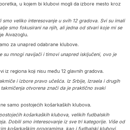
poretka, u kojem bi klubovi mogli da izbore mesto kroz
i smo veliko interesovanje u svih 12 gradova. Svi su imali
alje smo fokusirani na njih, ali jedna od stvari koje mi se
je Aivazoglu.
 samo za unapred odabrane klubove.
e su mnogi navijači i timovi unapred isključeni, ovo je
vi iz regiona koji nisu među 12 glavnih gradova.
miče i izbore pravo učešća. Iz Srbije, Izraela i drugih
 takmičenja otvorena znači da je praktično svaki
, ne samo postojećih košarkaških klubova.
postojećih košarkaških klubova, velikih fudbalskih
ja. Dobili smo interesovanje iz sve tri kategorije. Više od
akim košarkaškim programima, kao i fudbalski klubovi,