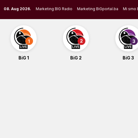
Skip
08. Aug 2026.
Marketing BIG Radio
Marketing BiGportal.ba
Mi smo 
to
content
BiG 1
BiG 2
BiG 3