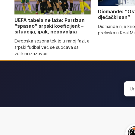
Diomande: “Os
dječački san”
UEFA tabela ne laže: Partizan
“spasao” srpski koeficijent –
Diomande nije kri
situacija, ipak, nepovoljna
prelaska u Real M
Evropska sezona tek je u ranoj fazi, a
srpski fudbal već se suočava sa
velikim izazovom
Sear
for: