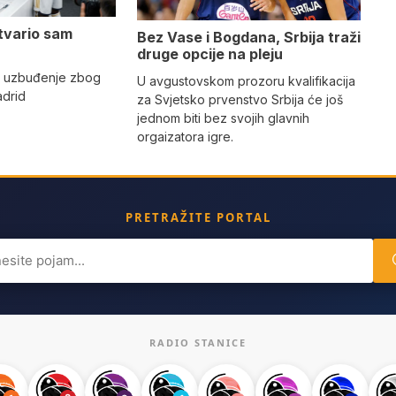
tvario sam
Bez Vase i Bogdana, Srbija traži
druge opcije na pleju
o uzbuđenje zbog
U avgustovskom prozoru kvalifikacija
adrid
za Svjetsko prvenstvo Srbija će još
jednom biti bez svojih glavnih
orgaizatora igre.
PRETRAŽITE PORTAL
ch
RADIO STANICE