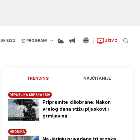
BIG BIZZ
PROGRAM
UŽIVO
TRENDING
NAJČITANIJE
REPUBLIKA SRPSKA / BIH
Pripremite kišobrane: Nakon
vrelog dana stižu pljuskovi i
grmljavina
HRONIKA
Na Јarinju privedena tri srpska