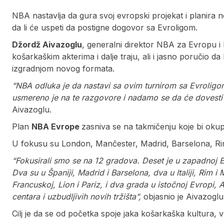
NBA nastavlja da gura svoj evropski projekat i planira
da li će uspeti da postigne dogovor sa Evroligom.
Džordž Aivazoglu
, generalni direktor NBA za Evropu i B
košarkaškim akterima i dalje traju, ali i jasno poručio
izgradnjom novog formata.
“NBA odluka je da nastavi sa ovim turnirom sa Evroligo
usmereno je na te razgovore i nadamo se da će dovesti 
Aivazoglu.
Plan
NBA Evrope
zasniva se na takmičenju koje bi okup
U fokusu su London, Mančester, Madrid, Barselona, Rim, 
“Fokusirali smo se na 12 gradova. Deset je u zapadnoj Ev
Dva su u Španiji, Madrid i Barselona, dva u Italiji, Rim 
Francuskoj, Lion i Pariz, i dva grada u istočnoj Evropi, A
centara i uzbudljivih novih tržišta”,
objasnio je Aivazoglu
Cilj je da se od početka spoje jaka košarkaška kultura, ve