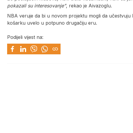
pokazali su interesovanje”
, rekao je Aivazoglu.
NBA veruje da bi u novom projektu mogli da učestvuju 
košarku uvelo u potpuno drugačiju eru.
Podijeli vijest na: