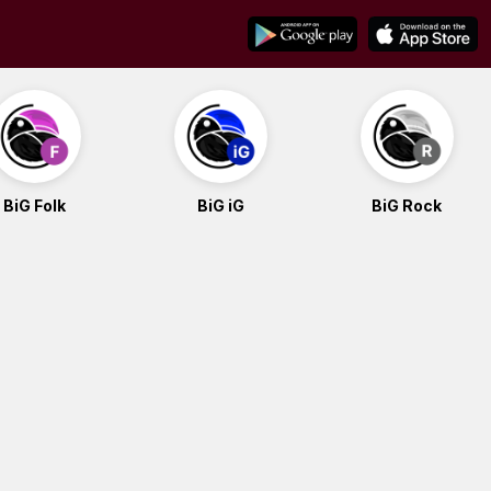
BiG Folk
BiG iG
BiG Rock