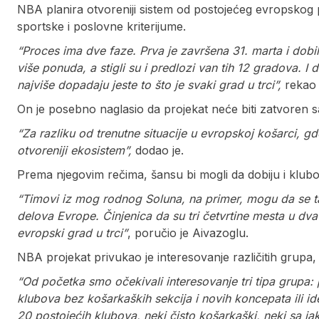
NBA planira otvoreniji sistem od postojećeg evropskog 
sportske i poslovne kriterijume.
“Proces ima dve faze. Prva je završena 31. marta i dobil
više ponuda, a stigli su i predlozi van tih 12 gradova. I d
najviše dopadaju jeste to što je svaki grad u trci”,
rekao 
On je posebno naglasio da projekat neće biti zatvoren
“Za razliku od trenutne situacije u evropskoj košarci, gd
otvoreniji ekosistem”,
dodao je.
Prema njegovim rečima, šansu bi mogli da dobiju i klubo
“Timovi iz mog rodnog Soluna, na primer, mogu da se tak
delova Evrope. Činjenica da su tri četvrtine mesta u dva
evropski grad u trci”
, poručio je Aivazoglu.
NBA projekat privukao je interesovanje različitih grupa
“Od početka smo očekivali interesovanje tri tipa grupa: 
klubova bez košarkaških sekcija i novih koncepata ili ide
20 postojećih klubova, neki čisto košarkaški, neki sa j