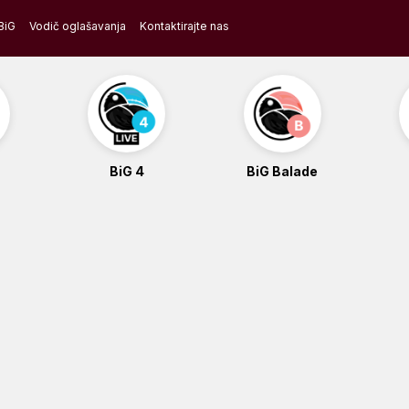
BiG
Vodič oglašavanja
Kontaktirajte nas
BiG 4
BiG Balade