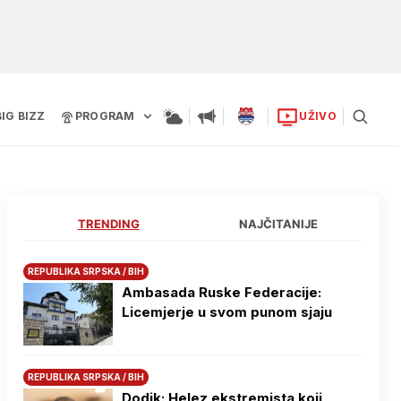
BIG BIZZ
PROGRAM
UŽIVO
TRENDING
NAJČITANIJE
REPUBLIKA SRPSKA / BIH
Ambasada Ruske Federacije:
Licemjerje u svom punom sjaju
REPUBLIKA SRPSKA / BIH
Dodik: Helez ekstremista koji