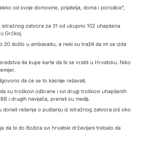
leko od svoje domovine, prijatelja, doma i porodice”,
iz istražnog zatvora za 31 od ukupno 102 uhapšena
 u Grčkoj.
 20 došlo u ambasadu, a neki su tražili da im se izda
 sredstva da kupe karte da bi se vratili u Hrvatsku. Niko
emijer.
govorio da će se to kasnije rešavati.
da su troškovi odbrane i svi drugi troškovi uhapšenih
B i drugih navijača, preneli su mediji.
doneli rešenja o puštanju iz istražnog zatvora još oko
e da bi do Božića svi hrvatski državljani trebalo da