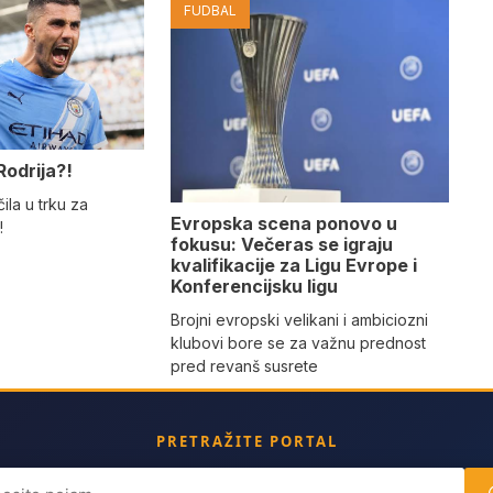
FUDBAL
Rodrija?!
ila u trku za
Evropska scena ponovo u
!
fokusu: Večeras se igraju
kvalifikacije za Ligu Evrope i
Konferencijsku ligu
Brojni evropski velikani i ambiciozni
klubovi bore se za važnu prednost
pred revanš susrete
PRETRAŽITE PORTAL
ch