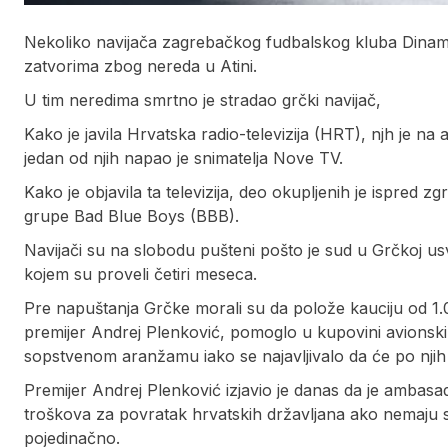
Nekoliko navijača zagrebačkog fudbalskog kluba Dinamo 
zatvorima zbog nereda u Atini.
U tim neredima smrtno je stradao grčki navijač,
Kako je javila Hrvatska radio-televizija (HRT), njh je
jedan od njih napao je snimatelja Nove TV.
Kako je objavila ta televizija, deo okupljenih je ispred z
grupe Bad Blue Boys (BBB).
Navijači su na slobodu pušteni pošto je sud u Grčkoj us
kojem su proveli četiri meseca.
Pre napuštanja Grčke morali su da polože kauciju od 1.
premijer Andrej Plenković, pomoglo u kupovini avionskih
sopstvenom aranžamu iako se najavljivalo da će po njih 
Premijer Andrej Plenković izjavio je danas da je ambasa
troškova za povratak hrvatskih državljana ako nemaju s
pojedinačno.