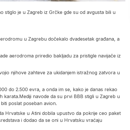
stiglo je u Zagreb iz Grčke gde su od avgusta bili u
 na aerodromu u Zagrebu dočekalo dvadesetak građana, a
grade aerodroma priredio bakljadu za pristigle navijače iz
vojio njihove zahteve za ukidanjem istražnog zatvora u
000 do 2.500 evra, a onda im se, kako je danas rekao
 karata.Mediji navode da su prvi BBB stigli u Zagreb u
biti poslat poseban avion.
da Hrvatske u Atini dobila upustvo da pokrije ceo paket
redstava i dodao da se oni u Hrvatsku vraćaju