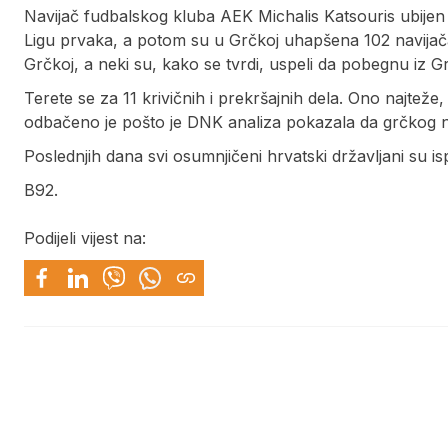
Navijač fudbalskog kluba AEK Michalis Katsouris ubijen 
Ligu prvaka, a potom su u Grčkoj uhapšena 102 navijač
Grčkoj, a neki su, kako se tvrdi, uspeli da pobegnu iz G
Terete se za 11 krivičnih i prekršajnih dela. Ono najte
odbačeno je pošto je DNK analiza pokazala da grčkog nav
Poslednjih dana svi osumnjičeni hrvatski državljani su is
B92.
Podijeli vijest na: