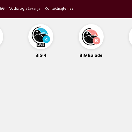
BiG
Vodič oglašavanja
Kontaktirajte nas
BiG 4
BiG Balade