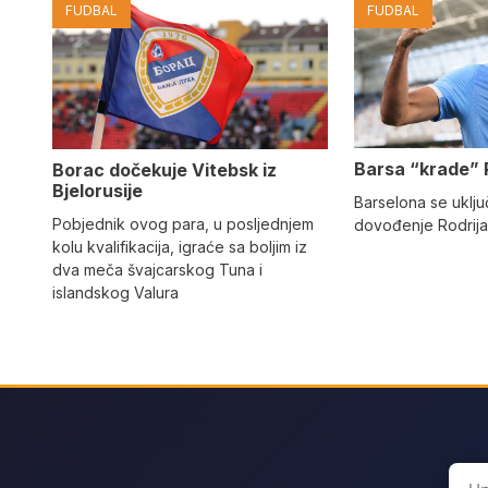
FUDBAL
FUDBAL
Barsa “krade” 
Borac dočekuje Vitebsk iz
Bjelorusije
Barselona se uključ
Pobjednik ovog para, u posljednjem
dovođenje Rodrija
kolu kvalifikacija, igraće sa boljim iz
dva meča švajcarskog Tuna i
islandskog Valura
Sear