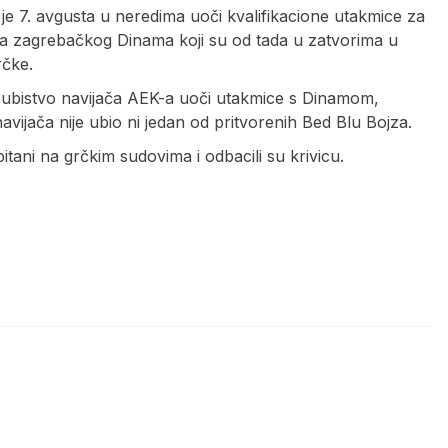
je 7. avgusta u neredima uoči kvalifikacione utakmice za
a zagrebačkog Dinama koji su od tada u zatvorima u
rčke.
že, ubistvo navijača AEK-a uoči utakmice s Dinamom,
ijača nije ubio ni jedan od pritvorenih Bed Blu Bojza.
pitani na grčkim sudovima i odbacili su krivicu.