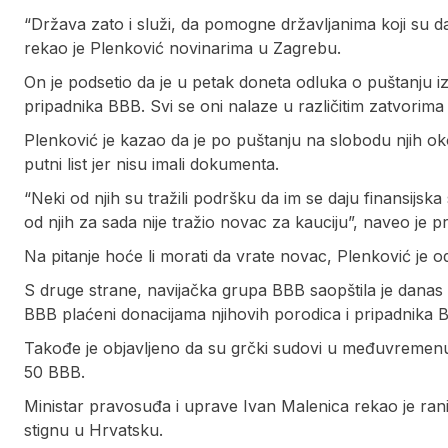
“Država zato i služi, da pomogne državljanima koji su da
rekao je Plenković novinarima u Zagrebu.
On je podsetio da je u petak doneta odluka o puštanju 
pripadnika BBB. Svi se oni nalaze u različitim zatvorima
Plenković je kazao da je po puštanju na slobodu njih oko
putni list jer nisu imali dokumenta.
“Neki od njih su tražili podršku da im se daju finansijska
od njih za sada nije tražio novac za kauciju”, naveo je pr
Na pitanje hoće li morati da vrate novac, Plenković je od
S druge strane, navijačka grupa BBB saopštila je danas 
BBB plaćeni donacijama njihovih porodica i pripadnika BB
Takođe je objavljeno da su grčki sudovi u međuvremenu 
50 BBB.
Ministar pravosuđa i uprave Ivan Malenica rekao je ranij
stignu u Hrvatsku.