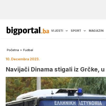
VIJESTI
SPORT
MAGAZIN
Početna
»
Fudbal
10. Decembra 2023.
Navijači Dinama stigali iz Grčke,