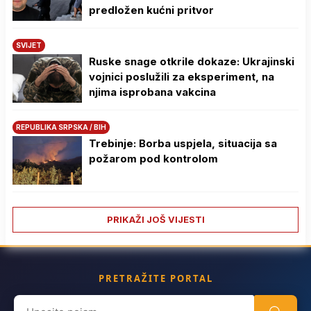
predložen kućni pritvor
SVIJET
Ruske snage otkrile dokaze: Ukrajinski
vojnici poslužili za eksperiment, na
njima isprobana vakcina
REPUBLIKA SRPSKA / BIH
Trebinje: Borba uspjela, situacija sa
požarom pod kontrolom
PRIKAŽI JOŠ VIJESTI
PRETRAŽITE PORTAL
Search