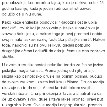
pronalazak je krio mračnu tajnu, koja je otrkivena tek 15
godina kasnije, kada je jedan radnoznali istraživač
odlučio da u nju dune.
Kako kaže engleska poslovica: “Radoznalost je ubila
mačku” – zvuk koji je proizvela pištaljka u naučniku je
izazvao šok i jezu, a nakon toga je ovaj predmet i dobio
svoj nimalo laskavi naziv, “astečka pištaljka smrti”. Nakon
toga, naučnici su na ovu relikviju gledali potpuno
drugačijim očima i odlučili da otkriju čemu je ona zapravo
služila.
U ovom trenutku postoji nekoliko teorija za šta se jeziva
pištaljka mogla koristiti. Prema jednoj od njih, ona je
služila kao psihološko oružje na bojnim poljima, budući
da svojim zvukom i zaista ledi krv u žilama. Druga teorija
ukazuje na to da su je Asteci koristili tokom svojih
verskih rituala i čina prinošenja žrtava, a smatrali su da
će uz ovakav zvuk, duše žrtava lakše pronaći pravi put
u zagrobni život. Ova je teorija i najpopularnija, premda