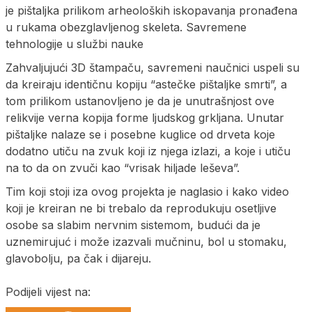
je pištaljka prilikom arheoloških iskopavanja pronađena
u rukama obezglavljenog skeleta. Savremene
tehnologije u službi nauke
Zahvaljujući 3D štampaču, savremeni naučnici uspeli su
da kreiraju identičnu kopiju “astečke pištaljke smrti”, a
tom prilikom ustanovljeno je da je unutrašnjost ove
relikvije verna kopija forme ljudskog grkljana. Unutar
pištaljke nalaze se i posebne kuglice od drveta koje
dodatno utiču na zvuk koji iz njega izlazi, a koje i utiču
na to da on zvuči kao “vrisak hiljade leševa”.
Tim koji stoji iza ovog projekta je naglasio i kako video
koji je kreiran ne bi trebalo da reprodukuju osetljive
osobe sa slabim nervnim sistemom, budući da je
uznemirujuć i može izazvali mučninu, bol u stomaku,
glavobolju, pa čak i dijareju.
Podijeli vijest na: