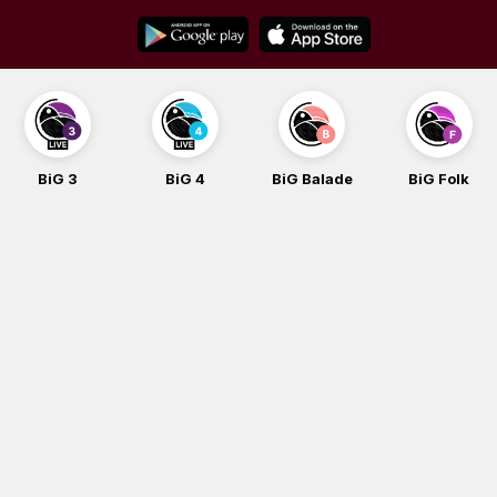
Skip
to
content
BiG 4
BiG Balade
BiG Folk
BiG iG