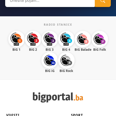
for:
RADIO STANICE
BiG 1
BiG 2
BiG 3
BiG 4
BiG Balade
BiG Folk
BiG iG
BiG Rock
VIJESTI
SPORT