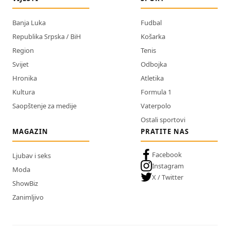
Banja Luka
Fudbal
Republika Srpska / BiH
Košarka
Region
Tenis
Svijet
Odbojka
Hronika
Atletika
Kultura
Formula 1
Saopštenje za medije
Vaterpolo
Ostali sportovi
MAGAZIN
PRATITE NAS
Facebook
Ljubav i seks
Instagram
Moda
X / Twitter
ShowBiz
Zanimljivo