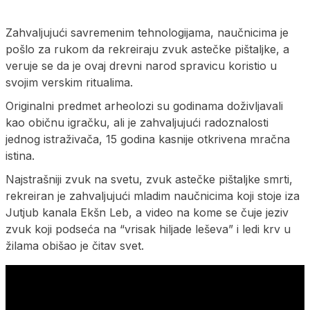
Zahvaljujući savremenim tehnologijama, naučnicima je
pošlo za rukom da rekreiraju zvuk astečke pištaljke, a
veruje se da je ovaj drevni narod spravicu koristio u
svojim verskim ritualima.
Originalni predmet arheolozi su godinama doživljavali
kao običnu igračku, ali je zahvaljujući radoznalosti
jednog istraživača, 15 godina kasnije otkrivena mračna
istina.
Najstrašniji zvuk na svetu, zvuk astečke pištaljke smrti,
rekreiran je zahvaljujući mladim naučnicima koji stoje iza
Jutjub kanala Ekšn Leb, a video na kome se čuje jeziv
zvuk koji podseća na “vrisak hiljade leševa” i ledi krv u
žilama obišao je čitav svet.