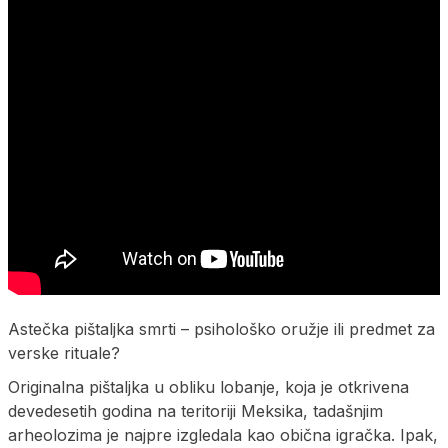
Astečka pištaljka smrti – psihološko oružje ili predmet za
verske rituale?
Originalna pištaljka u obliku lobanje, koja je otkrivena
devedesetih godina na teritoriji Meksika, tadašnjim
arheolozima je najpre izgledala kao obična igračka. Ipak,