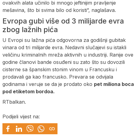
ovakvih alata učinilo bi mnogo jeftinijim pravljenje
mešavina, što bi svima bilo od koristi”, naglašava.
Evropa gubi više od 3 milijarde evra
zbog lažnih pića
U Evropi su lažna pića odgovorna za godišnji gubitak
vinara od tri milijarde evra. Nedavni slučajevi su istakli
veličinu kriminalnih mreža aktivnih u industriji. Ranije ove
godine članovi bande osuđeni su zato što su dovozili
cisterne sa španskim stonim vinom u Francusku i
prodavali ga kao francusko. Prevara se odvijala
godinama i veruje se da je prodato oko
pet miliona boca
pod etiketom bordoa.
RTbalkan.
Podijeli vijest na: