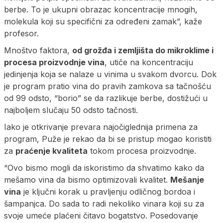
berbe. To je ukupni obrazac koncentracije mnogih,
molekula koji su specifični za određeni zamak”, kaže
profesor.
Mnoštvo faktora,
od grožđa i zemljišta do mikroklime i
procesa proizvodnje vina
, utiče na koncentraciju
jedinjenja koja se nalaze u vinima u svakom dvorcu. Dok
je program pratio vina do pravih zamkova sa tačnošću
od 99 odsto, “borio” se da razlikuje berbe, dostižući u
najboljem slučaju 50 odsto tačnosti.
Iako je otkrivanje prevara najočiglednija primena za
program, Puže je rekao da bi se pristup mogao koristiti
za
praćenje kvaliteta
tokom procesa proizvodnje.
“Ovo bismo mogli da iskoristimo da shvatimo kako da
mešamo vina da bismo optimizovali kvalitet.
Mešanje
vina
je ključni korak u pravljenju odličnog bordoa i
šampanjca. Do sada to radi nekoliko vinara koji su za
svoje umeće plaćeni čitavo bogatstvo. Posedovanje