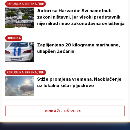
REPUBLIKA SRPSKA / BIH
Autori sa Harvarda: Svi nametnuti
zakoni ništavni, jer visoki predstavnik
nije nikad imao zakonodavna ovlaštenja
HRONIKA
Zaplijenjeno 20 kilograma marihuane,
uhapšen Zećanin
REPUBLIKA SRPSKA / BIH
Stiže promjena vremena: Naoblačenje
uz lokalnu kišu i pljuskove
PRIKAŽI JOŠ VIJESTI