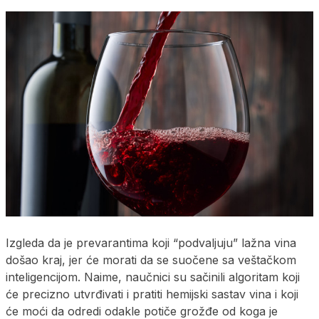
Izgleda da je prevarantima koji “podvaljuju” lažna vina
došao kraj, jer će morati da se suočene sa veštačkom
inteligencijom. Naime, naučnici su sačinili algoritam koji
će precizno utvrđivati i pratiti hemijski sastav vina i koji
će moći da odredi odakle potiče grožđe od koga je