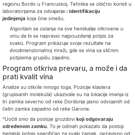
regionu Bordo u Francuskoj. Tehnika se obično koristi u
laboratorijama za odvajanje i
identifikaciju
jedinjenja
koja čine smešu.
Algoritam se oslanja na sve hemikalije otkrivene u
vinu da bi se napravio najpouzdaniji potpis za
svako. Program prikazuje svoje rezultate na
dvodimenzionalnoj mreži, gde se vina sa sličnim
potpisima grupišu zajedno.
Program otkriva prevaru, a može i da
prati kvalit vina
Analize su otkrile mnogo toga. Pozicije klastera
(grupisanih molekula) ukazivale su na lokacije imanja iz
tri zamka severno od reke Dordonje jasno odvojenih od
četiri zamka zapadno od reke Garone.
“Uočili smo da postoje grozdovi
koji odgovaraju
određenom zamku
. To je odmah pokazalo da postoji
hemijski potpis specifičan za svaki zamak, nezavisno od