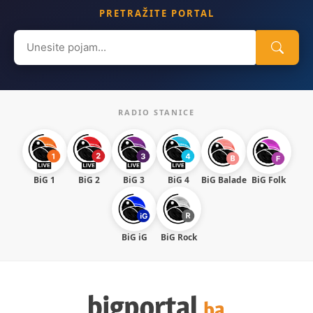
PRETRAŽITE PORTAL
Search
for:
RADIO STANICE
BiG 1
BiG 2
BiG 3
BiG 4
BiG Balade
BiG Folk
BiG iG
BiG Rock