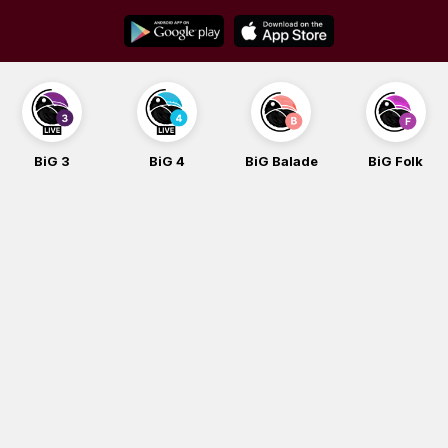
Skip
to
content
BiG 3
BiG 4
BiG Balade
BiG Folk