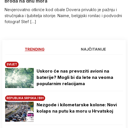
broda na dnu mora
Nevjerovatno otkriće kod obale Dovera privuklo je pažnju i
stručnjaka i ljubitelja istorije. Naime, belgijski ronilac i podvodni
fotograf Stef […]
TRENDING
NAJČITANIJE
SVIJET
Uskoro će nas prevoziti avioni na
baterije? Mogli bi da lete na veoma
popularnim relacijama
REPUBLIKA SRPSKA / BIH
Nezgode i kilometarske kolone: Novi
kolaps na putu ka moru u Hrvatskoj