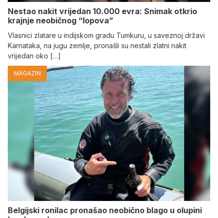
Nestao nakit vrijedan 10.000 evra: Snimak otkrio
krajnje neobičnog “lopova”
Vlasnici zlatare u indijskom gradu Tumkuru, u saveznoj državi
Karnataka, na jugu zemlje, pronašli su nestali zlatni nakit
vrijedan oko […]
MAGAZIN
Belgijski ronilac pronašao neobično blago u olupini