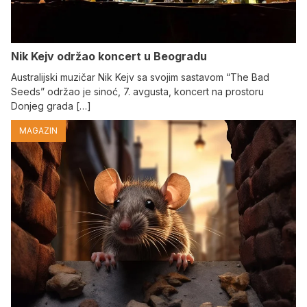
Nik Kejv održao koncert u Beogradu
Australijski muzičar Nik Kejv sa svojim sastavom “The Bad
Seeds” održao je sinoć, 7. avgusta, koncert na prostoru
Donjeg grada […]
MAGAZIN