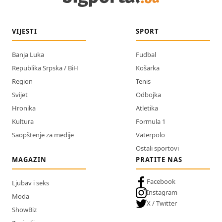
VIJESTI
SPORT
Banja Luka
Fudbal
Republika Srpska / BiH
Košarka
Region
Tenis
Svijet
Odbojka
Hronika
Atletika
Kultura
Formula 1
Saopštenje za medije
Vaterpolo
Ostali sportovi
MAGAZIN
PRATITE NAS
Facebook
Ljubav i seks
Instagram
Moda
X / Twitter
ShowBiz