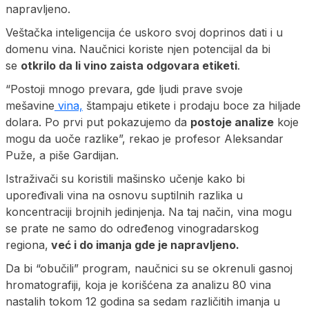
napravljeno.
Veštačka inteligencija će uskoro svoj doprinos dati i u
domenu vina. Naučnici koriste njen potencijal da bi
se
otkrilo da li vino zaista odgovara etiketi
.
“Postoji mnogo prevara, gde ljudi prave svoje
mešavine
vina,
štampaju etikete i prodaju boce za hiljade
dolara. Po prvi put pokazujemo da
postoje analize
koje
mogu da uoče razlike”, rekao je profesor Aleksandar
Puže, a piše Gardijan.
Istraživači su koristili mašinsko učenje kako bi
upoređivali vina na osnovu suptilnih razlika u
koncentraciji brojnih jedinjenja. Na taj način, vina mogu
se prate ne samo do određenog vinogradarskog
regiona,
već i do imanja gde je napravljeno.
Da bi “obučili” program, naučnici su se okrenuli gasnoj
hromatografiji, koja je korišćena za analizu 80 vina
nastalih tokom 12 godina sa sedam različitih imanja u