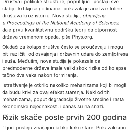
Društva i političke strukture, poput ljudi, postaju sve
slabiji i krhkiji sa godinama, pokazala je analiza stotine
društava kroz istoriju. Nova studija,
objavljena
u Proceedings of the National Academy of Sciences
,
daje prvu kvantitativnu podršku teoriji da otpornost
država vremenom opada, piše Phys.org.
Okidači za kolaps društva često se proučavaju i mogu
biti različiti, od osvajanja i državnih udara do zemljotresa
i suša. Međutim, nova studija je pokazala da
predmoderne države imale veliki skok rizika od kolapsa
tačno dva veka nakon formiranja.
Istraživanje je otkrilo nekoliko mehanizama koji bi mogli
da budu krivi za ovaj efekat starenja. Neki od tih
mehanizama, poput degradacije životne sredine i rasta
ekonomske nejednakosti, i danas su na snazi.
Rizik skače posle prvih 200 godina
“Ljudi postaju značajno krhkiji kako stare. Pokazali smo