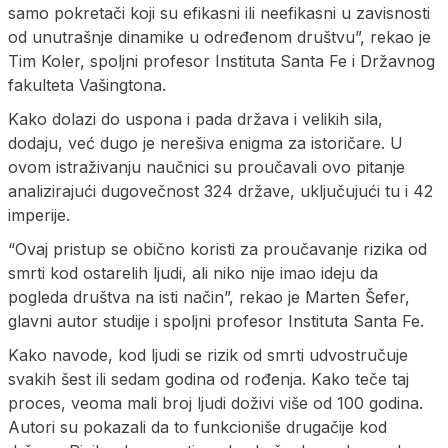
samo pokretači koji su efikasni ili neefikasni u zavisnosti
od unutrašnje dinamike u određenom društvu”, rekao je
Tim Koler, spoljni profesor Instituta Santa Fe i Državnog
fakulteta Vašingtona.
Kako dolazi do uspona i pada država i velikih sila,
dodaju, već dugo je nerešiva enigma za istoričare. U
ovom istraživanju naučnici su proučavali ovo pitanje
analizirajući dugovečnost 324 države, uključujući tu i 42
imperije.
“Ovaj pristup se obično koristi za proučavanje rizika od
smrti kod ostarelih ljudi, ali niko nije imao ideju da
pogleda društva na isti način”, rekao je Marten Šefer,
glavni autor studije i spoljni profesor Instituta Santa Fe.
Kako navode, kod ljudi se rizik od smrti udvostručuje
svakih šest ili sedam godina od rođenja. Kako teče taj
proces, veoma mali broj ljudi doživi više od 100 godina.
Autori su pokazali da to funkcioniše drugačije kod