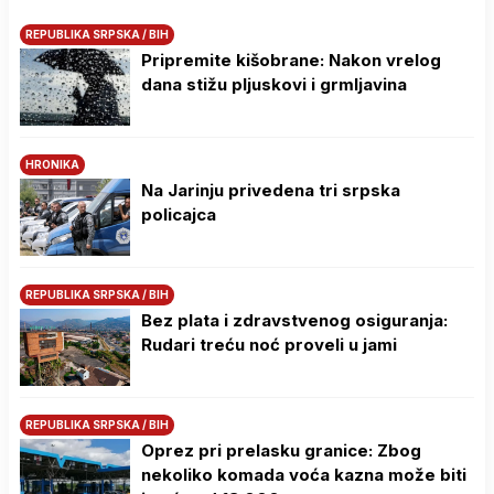
REPUBLIKA SRPSKA / BIH
Pripremite kišobrane: Nakon vrelog
dana stižu pljuskovi i grmljavina
HRONIKA
Na Јarinju privedena tri srpska
policajca
REPUBLIKA SRPSKA / BIH
Bez plata i zdravstvenog osiguranja:
Rudari treću noć proveli u jami
REPUBLIKA SRPSKA / BIH
Oprez pri prelasku granice: Zbog
nekoliko komada voća kazna može biti