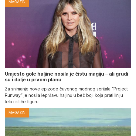
MAGAZIN
Umjesto gole haljine nosila je čistu magiju – ali grudi
su i dalje u prvom planu
Za snimanje nove epizode čuvenog modnog serijala “Project
Runway” je nosila lepršavu haljinu u bež boji koja prati liniju
tela i ističe figuru
MAGAZIN