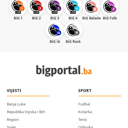
BiG 1
BiG 2
BiG 3
BiG 4
BiG Balade
BiG Folk
BiG iG
BiG Rock
VIJESTI
SPORT
Banja Luka
Fudbal
Republika Srpska / BiH
Košarka
Region
Tenis
Svijet
Odbojka