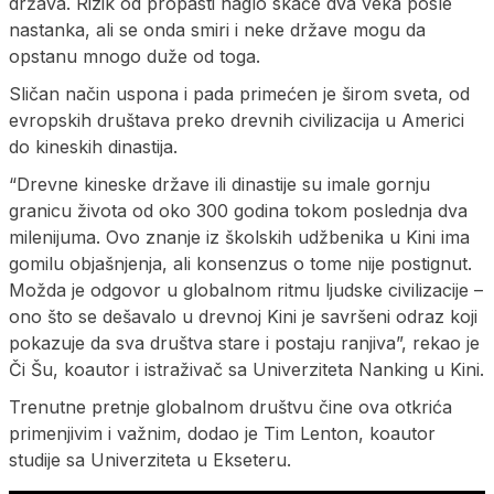
država. Rizik od propasti naglo skače dva veka posle
nastanka, ali se onda smiri i neke države mogu da
opstanu mnogo duže od toga.
Sličan način uspona i pada primećen je širom sveta, od
evropskih društava preko drevnih civilizacija u Americi
do kineskih dinastija.
“Drevne kineske države ili dinastije su imale gornju
granicu života od oko 300 godina tokom poslednja dva
milenijuma. Ovo znanje iz školskih udžbenika u Kini ima
gomilu objašnjenja, ali konsenzus o tome nije postignut.
Možda je odgovor u globalnom ritmu ljudske civilizacije –
ono što se dešavalo u drevnoj Kini je savršeni odraz koji
pokazuje da sva društva stare i postaju ranjiva”, rekao je
Či Šu, koautor i istraživač sa Univerziteta Nanking u Kini.
Trenutne pretnje globalnom društvu čine ova otkrića
primenjivim i važnim, dodao je Tim Lenton, koautor
studije sa Univerziteta u Ekseteru.