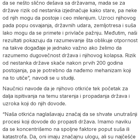
da se nešto slično dešava sa državama, mada se za
države rizik od nestanka izjednačuje kako stare, pa neke
od njih mogu da postoje i ceo milenijum. Uzroci njihovog
pada popu osvajanja, državnih udara, zemljotresa i suša
lako mogu da se primete i privlače pažnju. Međutim, naši
rezultati pokazuju da razumevanje šta oblikuje otpornost
na takve događaje je jednako važno ako želimo da
razumemo dugovečnost država i njihovog kolapsa. Rizik
od nestanka države skače nakon prvih 200 godina
postojanja, pa je potrebno da nađemo mehanizam koji
na to utiče”, navodi se u studiji.
Naučnici navode da je njihovo otkriće tek početak za
dalja ispitivanja na temu starenja i propadanja država i
uzroka koji do njih dovode.
“Naša otkrića naglašavaju značaj da se shvate unutrašnji
procesi koji dovode do propasti država. Imamo naviku
da se koncentrišemo na spoljne faktore poput suša ili
katastrofa. Da, oni imaju značajnu ulogu, ali su najčešće