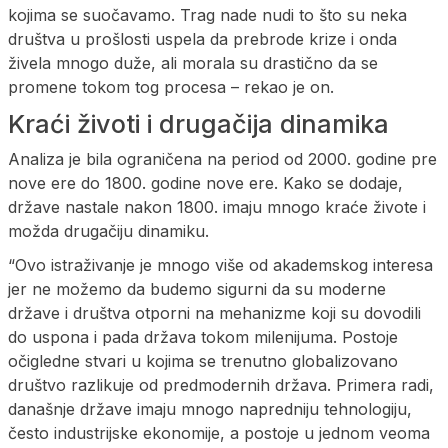
kojima se suočavamo. Trag nade nudi to što su neka
društva u prošlosti uspela da prebrode krize i onda
živela mnogo duže, ali morala su drastično da se
promene tokom tog procesa – rekao je on.
Kraći životi i drugačija dinamika
Analiza je bila ograničena na period od 2000. godine pre
nove ere do 1800. godine nove ere. Kako se dodaje,
države nastale nakon 1800. imaju mnogo kraće živote i
možda drugačiju dinamiku.
“Ovo istraživanje je mnogo više od akademskog interesa
jer ne možemo da budemo sigurni da su moderne
države i društva otporni na mehanizme koji su dovodili
do uspona i pada država tokom milenijuma. Postoje
očigledne stvari u kojima se trenutno globalizovano
društvo razlikuje od predmodernih država. Primera radi,
današnje države imaju mnogo napredniju tehnologiju,
često industrijske ekonomije, a postoje u jednom veoma