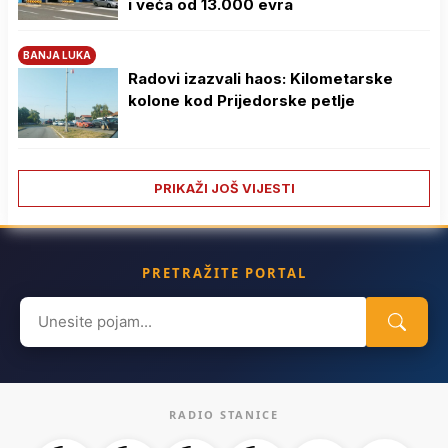
i veća od 13.000 evra
BANJA LUKA
Radovi izazvali haos: Kilometarske
kolone kod Prijedorske petlje
PRIKAŽI JOŠ VIJESTI
PRETRAŽITE PORTAL
Search
for:
RADIO STANICE