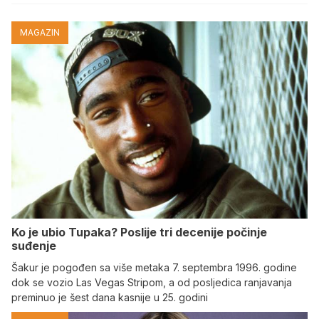
MAGAZIN
Ko je ubio Tupaka? Poslije tri decenije počinje
suđenje
Šakur je pogođen sa više metaka 7. septembra 1996. godine
dok se vozio Las Vegas Stripom, a od posljedica ranjavanja
preminuo je šest dana kasnije u 25. godini