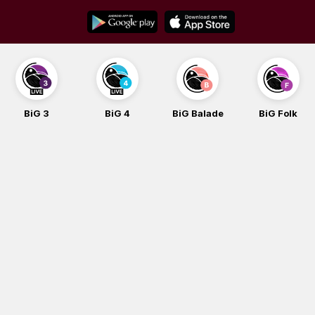
Skip
to
content
BiG 4
BiG Balade
BiG Folk
BiG iG