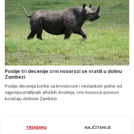
Poslije tri decenije crni nosorozi se vratili u dolinu
Zambezi
Poslije decenija borbe sa krivolovom i nestankom jedne od
najprepoznatljivijih afričkih životinja, crni nosorozi ponovo
koračaju dolinom Zambezi
TRENDING
NAJČITANIJE