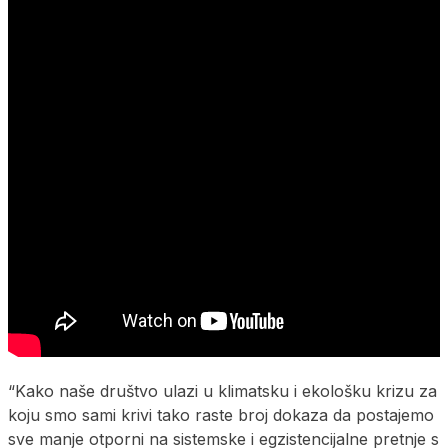
“Kako naše društvo ulazi u klimatsku i ekološku krizu za
koju smo sami krivi tako raste broj dokaza da postajemo
sve manje otporni na sistemske i egzistencijalne pretnje s