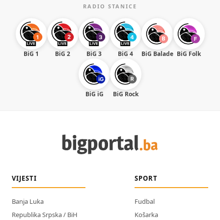
RADIO STANICE
BiG 1
BiG 2
BiG 3
BiG 4
BiG Balade
BiG Folk
BiG iG
BiG Rock
VIJESTI
SPORT
Banja Luka
Fudbal
Republika Srpska / BiH
Košarka