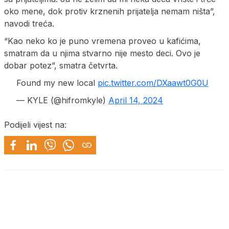
oko mene, dok protiv krznenih prijatelja nemam ništa”,
navodi treća.
“Kao neko ko je puno vremena proveo u kafićima,
smatram da u njima stvarno nije mesto deci. Ovo je
dobar potez”, smatra četvrta.
Found my new local
pic.twitter.com/DXaawt0G0U
— KYLE (@hifromkyle)
April 14, 2024
Podijeli vijest na: