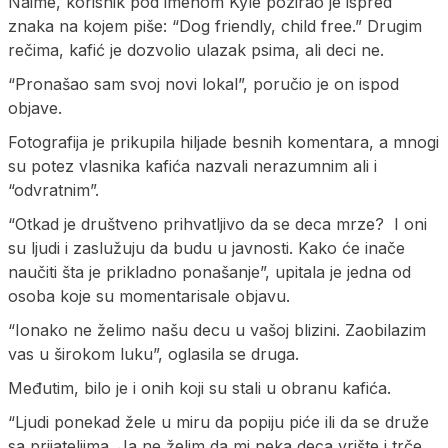
Naime, korisnik pod imenom Kyle pozirao je ispred
znaka na kojem piše: “Dog friendly, child free.” Drugim
rečima, kafić je dozvolio ulazak psima, ali deci ne.
“Pronašao sam svoj novi lokal”, poručio je on ispod
objave.
Fotografija je prikupila hiljade besnih komentara, a mnogi
su potez vlasnika kafića nazvali nerazumnim ali i
“odvratnim”.
“Otkad je društveno prihvatljivo da se deca mrze? I oni
su ljudi i zaslužuju da budu u javnosti. Kako će inače
naučiti šta je prikladno ponašanje”, upitala je jedna od
osoba koje su momentarisale objavu.
“Ionako ne želimo našu decu u vašoj blizini. Zaobilazim
vas u širokom luku”, oglasila se druga.
Međutim, bilo je i onih koji su stali u obranu kafića.
“Ljudi ponekad žele u miru da popiju piće ili da se druže
sa prijateljima. Ja ne želim da mi neka deca vrište i trče