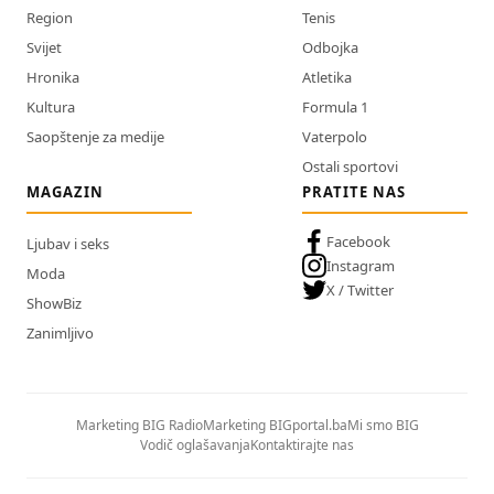
Region
Tenis
Svijet
Odbojka
Hronika
Atletika
Kultura
Formula 1
Saopštenje za medije
Vaterpolo
Ostali sportovi
MAGAZIN
PRATITE NAS
Facebook
Ljubav i seks
Instagram
Moda
X / Twitter
ShowBiz
Zanimljivo
Marketing BIG Radio
Marketing BIGportal.ba
Mi smo BIG
Vodič oglašavanja
Kontaktirajte nas