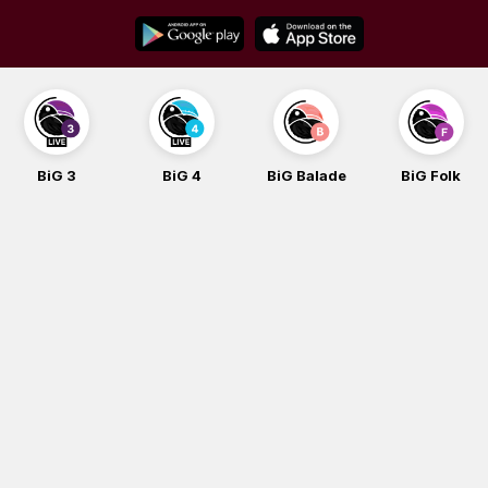
Skip
to
content
BiG 3
BiG 4
BiG Balade
BiG Folk