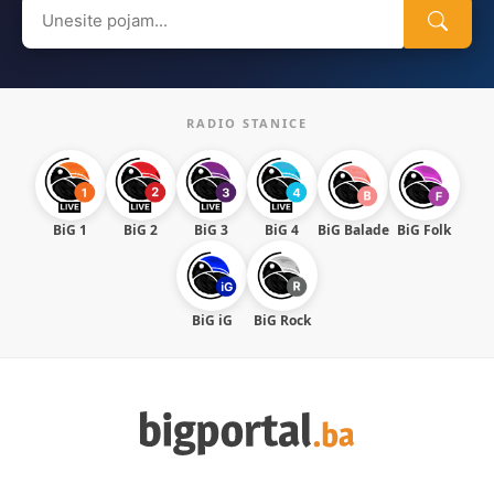
Search
for:
RADIO STANICE
BiG 1
BiG 2
BiG 3
BiG 4
BiG Balade
BiG Folk
BiG iG
BiG Rock