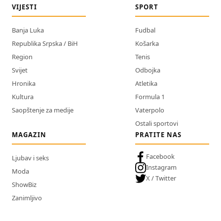
VIJESTI
SPORT
Banja Luka
Fudbal
Republika Srpska / BiH
Košarka
Region
Tenis
Svijet
Odbojka
Hronika
Atletika
Kultura
Formula 1
Saopštenje za medije
Vaterpolo
Ostali sportovi
MAGAZIN
PRATITE NAS
Facebook
Ljubav i seks
Instagram
Moda
X / Twitter
ShowBiz
Zanimljivo