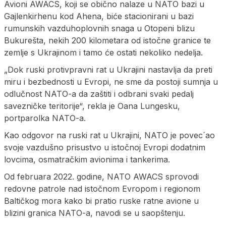
Avioni AWACS, koji se obično nalaze u NATO bazi u
Gajlenkirhenu kod Ahena, biće stacionirani u bazi
rumunskih vazduhoplovnih snaga u Otopeni blizu
Bukurešta, nekih 200 kilometara od istočne granice te
zemlje s Ukrajinom i tamo će ostati nekoliko nedelja.
„Dok ruski protivpravni rat u Ukrajini nastavlja da preti
miru i bezbednosti u Evropi, ne sme da postoji sumnja u
odlučnost NATO-a da zaštiti i odbrani svaki pedalj
savezničke teritorije“, rekla je Oana Lungesku,
portparolka NATO-a.
Kao odgovor na ruski rat u Ukrajini, NATO je povec´ao
svoje vazdušno prisustvo u istočnoj Evropi dodatnim
lovcima, osmatračkim avionima i tankerima.
Od februara 2022. godine, NATO AWACS sprovodi
redovne patrole nad istočnom Evropom i regionom
Baltičkog mora kako bi pratio ruske ratne avione u
blizini granica NATO-a, navodi se u saopštenju.