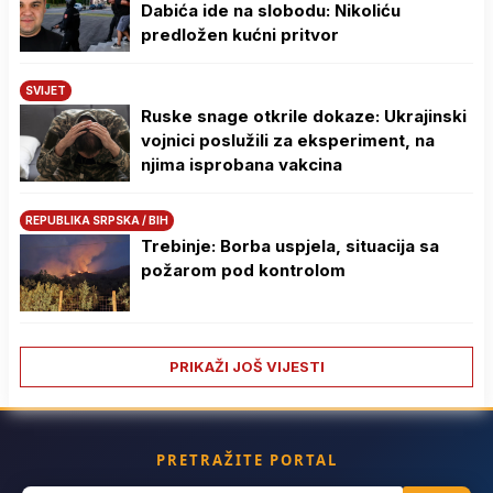
Dabića ide na slobodu: Nikoliću
predložen kućni pritvor
SVIJET
Ruske snage otkrile dokaze: Ukrajinski
vojnici poslužili za eksperiment, na
njima isprobana vakcina
REPUBLIKA SRPSKA / BIH
Trebinje: Borba uspjela, situacija sa
požarom pod kontrolom
PRIKAŽI JOŠ VIJESTI
PRETRAŽITE PORTAL