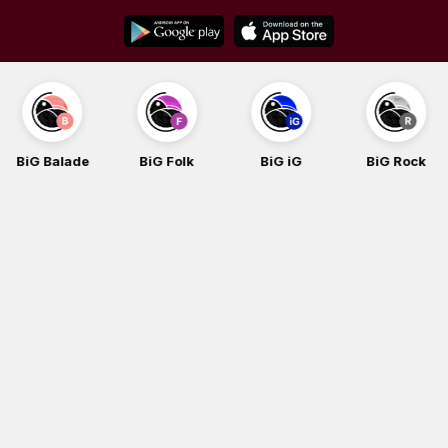
Skip
to
content
BiG Balade
BiG Folk
BiG iG
BiG Rock