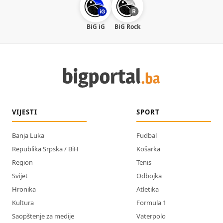
BiG iG
BiG Rock
VIJESTI
SPORT
Banja Luka
Fudbal
Republika Srpska / BiH
Košarka
Region
Tenis
Svijet
Odbojka
Hronika
Atletika
Kultura
Formula 1
Saopštenje za medije
Vaterpolo