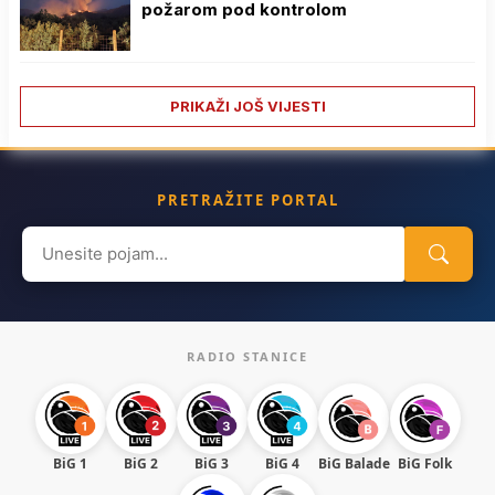
požarom pod kontrolom
PRIKAŽI JOŠ VIJESTI
PRETRAŽITE PORTAL
Search
for:
RADIO STANICE
BiG 1
BiG 2
BiG 3
BiG 4
BiG Balade
BiG Folk