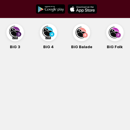
Skip
to
content
BiG 3
BiG 4
BiG Balade
BiG Folk