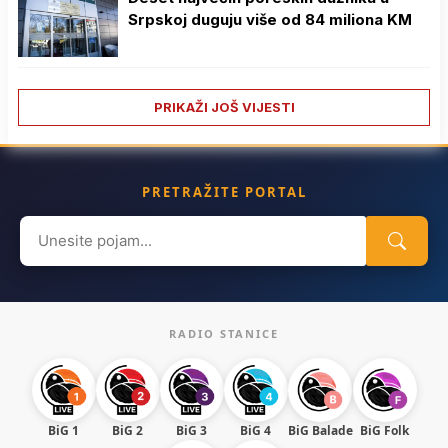
Srpskoj duguju više od 84 miliona KM
PRIKAŽI JOŠ VIJESTI
PRETRAŽITE PORTAL
Search
for:
RADIO STANICE
BiG 1
BiG 2
BiG 3
BiG 4
BiG Balade
BiG Folk