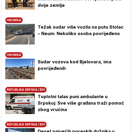
dvije zemlje
HRONIKA
Težak sudar više vozila na putu Stolac
– Neum: Nekoliko osoba povrijeđeno
HRONIKA
Sudar vozova kod Bjelovara, ima
povrijeđenih
REPUBLIKA SRPSKA / BIH
Toplotni talas puni ambulante u
Srpskoj: Sve više građana traži pomoć
zbog vrućina
REPUBLIKA SRPSKA / BIH
Deset najvećih poreskih dužnika u