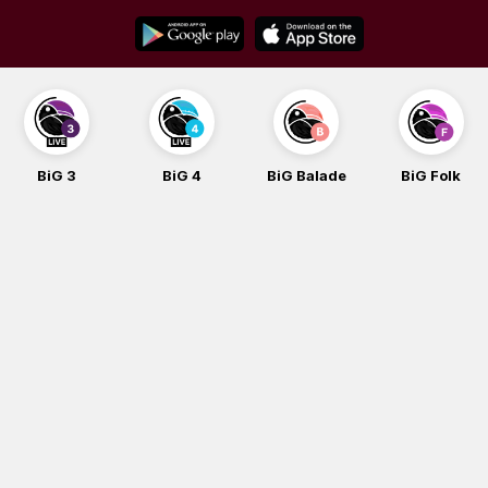
Skip
to
content
BiG 3
BiG 4
BiG Balade
BiG Folk