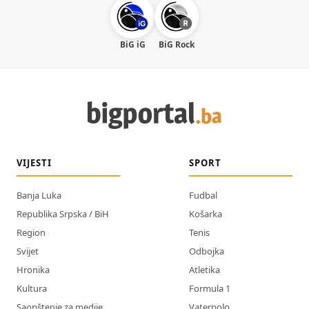
BiG iG
BiG Rock
VIJESTI
SPORT
Banja Luka
Fudbal
Republika Srpska / BiH
Košarka
Region
Tenis
Svijet
Odbojka
Hronika
Atletika
Kultura
Formula 1
Saopštenje za medije
Vaterpolo