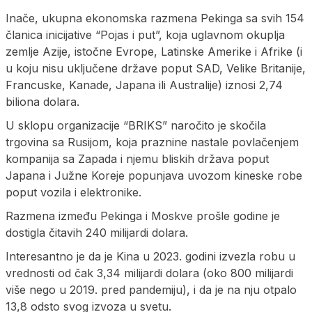
Inače, ukupna ekonomska razmena Pekinga sa svih 154
članica inicijative “Pojas i put”, koja uglavnom okuplja
zemlje Azije, istočne Evrope, Latinske Amerike i Afrike (i
u koju nisu uključene države poput SAD, Velike Britanije,
Francuske, Kanade, Japana ili Australije) iznosi 2,74
biliona dolara.
U sklopu organizacije “BRIKS” naročito je skočila
trgovina sa Rusijom, koja praznine nastale povlačenjem
kompanija sa Zapada i njemu bliskih država poput
Japana i Južne Koreje popunjava uvozom kineske robe
poput vozila i elektronike.
Razmena između Pekinga i Moskve prošle godine je
dostigla čitavih 240 milijardi dolara.
Interesantno je da je Kina u 2023. godini izvezla robu u
vrednosti od čak 3,34 milijardi dolara (oko 800 milijardi
više nego u 2019. pred pandemiju), i da je na nju otpalo
13,8 odsto svog izvoza u svetu.