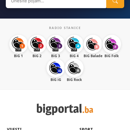
for:
RADIO STANICE
BiG 1
BiG 2
BiG 3
BiG 4
BiG Balade
BiG Folk
BiG iG
BiG Rock
VIJESTI
SPORT