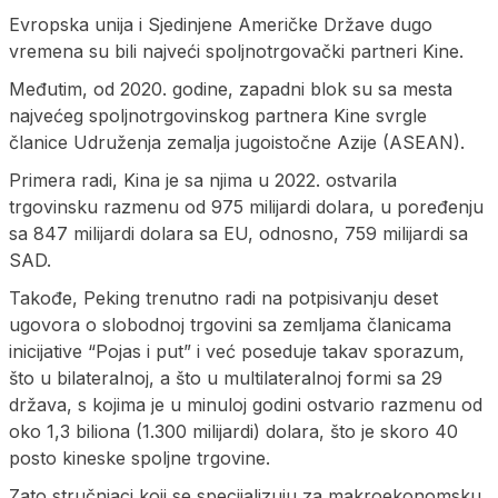
Evropska unija i Sjedinjene Američke Države dugo
vremena su bili najveći spoljnotrgovački partneri Kine.
Međutim, od 2020. godine, zapadni blok su sa mesta
najvećeg spoljnotrgovinskog partnera Kine svrgle
članice Udruženja zemalja jugoistočne Azije (ASEAN).
Primera radi, Kina je sa njima u 2022. ostvarila
trgovinsku razmenu od 975 milijardi dolara, u poređenju
sa 847 milijardi dolara sa EU, odnosno, 759 milijardi sa
SAD.
Takođe, Peking trenutno radi na potpisivanju deset
ugovora o slobodnoj trgovini sa zemljama članicama
inicijative “Pojas i put” i već poseduje takav sporazum,
što u bilateralnoj, a što u multilateralnoj formi sa 29
država, s kojima je u minuloj godini ostvario razmenu od
oko 1,3 biliona (1.300 milijardi) dolara, što je skoro 40
posto kineske spoljne trgovine.
Zato stručnjaci koji se specijalizuju za makroekonomsku