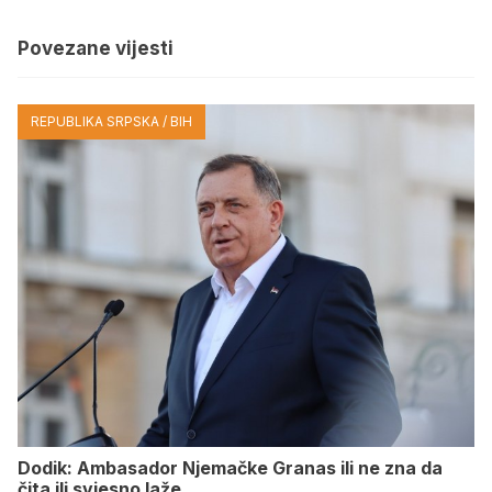
Povezane vijesti
REPUBLIKA SRPSKA / BIH
Dodik: Ambasador Njemačke Granas ili ne zna da
čita ili svjesno laže