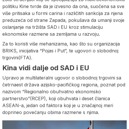
politiku Kine tvrde da je izvesno da ona, suočena sa sve
više pritisaka u formi carina i različitih sankcija za njena
preduzeća od strane Zapada, pokušava da umanji svoje
oslanjanje na tržišta SAD i EU kroz stimulaciju
ekonomske razmene sa zemljama u razvoju.
Za to koristi više mehanizama, kao što su organizacija
BRIKS, inicijativa “Pojas i Put”, te ugovori o slobodnoj
trgovini(FTA).
Kina vidi dalje od SAD i EU
Upravo je multilateralni ugovor o slobodnoj trgovini sa
četrnaest država azijsko-pacifičkog regiona, poznat pod
nazivom “Regionalno obuhvatno ekonomsko
partnerstvo”(RCEP), koji obuhvata i deset članica
ASEAN-a, jedan od faktora koji je u značajnoj meri
doprineo povećanju obima razmene s njima.