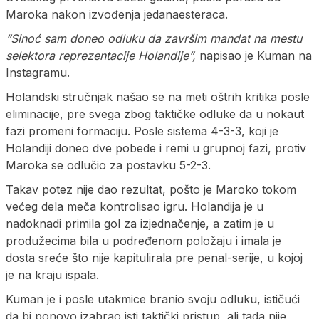
Maroka nakon izvođenja jedanaesteraca.
“Sinoć sam doneo odluku da završim mandat na mestu
selektora reprezentacije Holandije”,
napisao je Kuman na
Instagramu.
Holandski stručnjak našao se na meti oštrih kritika posle
eliminacije, pre svega zbog taktičke odluke da u nokaut
fazi promeni formaciju. Posle sistema 4-3-3, koji je
Holandiji doneo dve pobede i remi u grupnoj fazi, protiv
Maroka se odlučio za postavku 5-2-3.
Takav potez nije dao rezultat, pošto je Maroko tokom
većeg dela meča kontrolisao igru. Holandija je u
nadoknadi primila gol za izjednačenje, a zatim je u
produžecima bila u podređenom položaju i imala je
dosta sreće što nije kapitulirala pre penal-serije, u kojoj
je na kraju ispala.
Kuman je i posle utakmice branio svoju odluku, ističući
da bi ponovo izabrao isti taktički pristup, ali tada nije