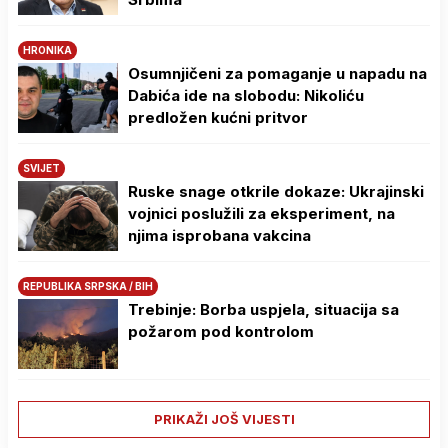
HRONIKA
Osumnjičeni za pomaganje u napadu na
Dabića ide na slobodu: Nikoliću
predložen kućni pritvor
SVIJET
Ruske snage otkrile dokaze: Ukrajinski
vojnici poslužili za eksperiment, na
njima isprobana vakcina
REPUBLIKA SRPSKA / BIH
Trebinje: Borba uspjela, situacija sa
požarom pod kontrolom
PRIKAŽI JOŠ VIJESTI