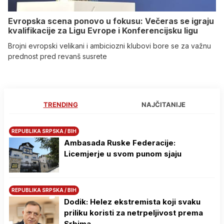
Evropska scena ponovo u fokusu: Večeras se igraju
kvalifikacije za Ligu Evrope i Konferencijsku ligu
Brojni evropski velikani i ambiciozni klubovi bore se za važnu
prednost pred revanš susrete
TRENDING
NAJČITANIJE
REPUBLIKA SRPSKA / BIH
Ambasada Ruske Federacije:
Licemjerje u svom punom sjaju
REPUBLIKA SRPSKA / BIH
Dodik: Helez ekstremista koji svaku
priliku koristi za netrpeljivost prema
Srbima