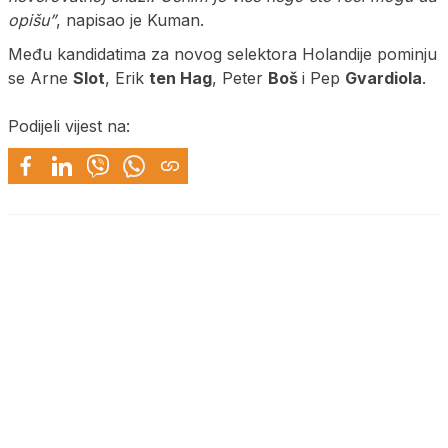
opišu”
, napisao je Kuman.
Među kandidatima za novog selektora Holandije pominju
se Arne
Slot
, Erik
ten Hag
, Peter
Boš
i Pep
Gvardiola
.
Podijeli vijest na: