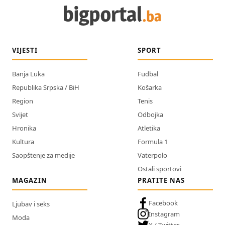
VIJESTI
SPORT
Banja Luka
Fudbal
Republika Srpska / BiH
Košarka
Region
Tenis
Svijet
Odbojka
Hronika
Atletika
Kultura
Formula 1
Saopštenje za medije
Vaterpolo
Ostali sportovi
MAGAZIN
PRATITE NAS
Facebook
Ljubav i seks
Instagram
Moda
X / Twitter