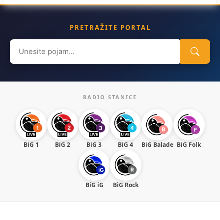
PRETRAŽITE PORTAL
Search
for:
RADIO STANICE
BiG 1
BiG 2
BiG 3
BiG 4
BiG Balade
BiG Folk
BiG iG
BiG Rock