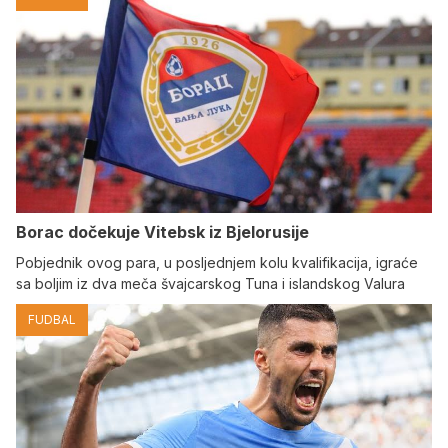
Borac dočekuje Vitebsk iz Bjelorusije
Pobjednik ovog para, u posljednjem kolu kvalifikacija, igraće
sa boljim iz dva meča švajcarskog Tuna i islandskog Valura
FUDBAL