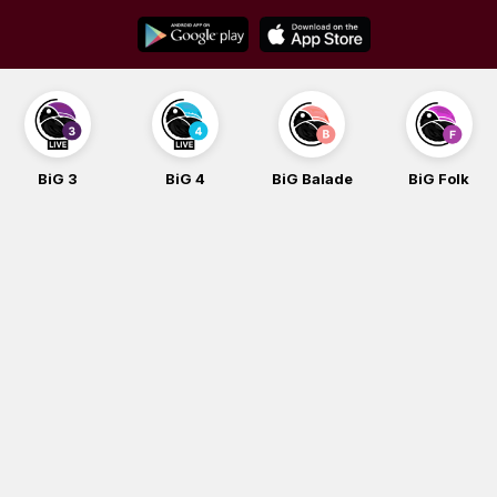
Skip
to
content
BiG 3
BiG 4
BiG Balade
BiG Folk