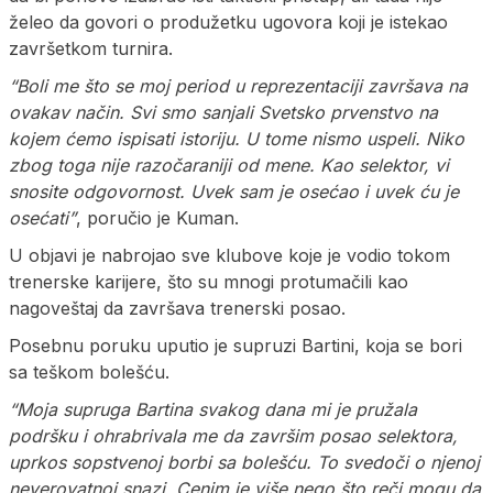
želeo da govori o produžetku ugovora koji je istekao
završetkom turnira.
“Boli me što se moj period u reprezentaciji završava na
ovakav način. Svi smo sanjali Svetsko prvenstvo na
kojem ćemo ispisati istoriju. U tome nismo uspeli. Niko
zbog toga nije razočaraniji od mene. Kao selektor, vi
snosite odgovornost. Uvek sam je osećao i uvek ću je
osećati”
, poručio je Kuman.
U objavi je nabrojao sve klubove koje je vodio tokom
trenerske karijere, što su mnogi protumačili kao
nagoveštaj da završava trenerski posao.
Posebnu poruku uputio je supruzi Bartini, koja se bori
sa teškom bolešću.
“Moja supruga Bartina svakog dana mi je pružala
podršku i ohrabrivala me da završim posao selektora,
uprkos sopstvenoj borbi sa bolešću. To svedoči o njenoj
neverovatnoj snazi. Cenim je više nego što reči mogu da