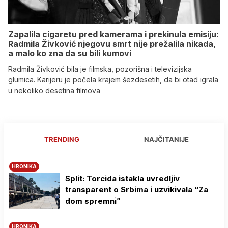
Zapalila cigaretu pred kamerama i prekinula emisiju:
Radmila Živković njegovu smrt nije prežalila nikada,
a malo ko zna da su bili kumovi
Radmila Živković bila je filmska, pozorišna i televizijska
glumica. Karijeru je počela krajem šezdesetih, da bi otad igrala
u nekoliko desetina filmova
TRENDING
NAJČITANIJE
HRONIKA
Split: Torcida istakla uvredljiv
transparent o Srbima i uzvikivala “Za
dom spremni”
HRONIKA