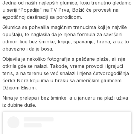
Jedna od naših najlepših glumica, koju trenutno gledamo
u seriji “Popadija” na TV Prva, Božić će provesti na
egzotičnoj destinaciji sa porodicom.
Glumica se pohvalila magičnim trenucima koji je najviše
opuštaju, te naglasila da je njena formula za savršeni
odmor: lice bez šminke, knjige, spavanje, hrana, a uz to
obavezno i da je bosa.
Objavila je nekoliko fotografija s peščane plaže, ali nije
otkrila gde se nalazi. Takođe, vreme provodi i igrajući
tenis, a na terenu se već snalazi i njena četvorogodišnja
ćerka Nora koju ima u braku sa američkim glumcem
Džejom Elisom.
Nina je prelepa i bez šminke, a u januaru na plaži uživa
iz dubine duše.