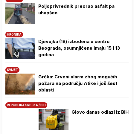
Poljoprivrednik preorao asfalt pa
uhapšen
HRONIKA
Djevojka (18) izbodena u centru
Beograda, osumnjičene imaju 15 i 13
godina
SVIJET
Grčka: Crveni alarm zbog mogućih
požara na području Atike i još šest
oblasti
REPUBLIKA SRPSKA / BIH
Glovo danas odlazi iz BiH