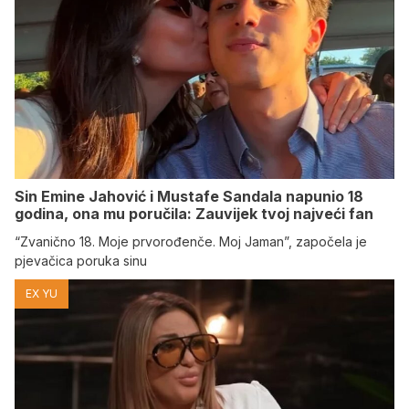
Sin Emine Jahović i Mustafe Sandala napunio 18
godina, ona mu poručila: Zauvijek tvoj najveći fan
“Zvanično 18. Moje prvorođenče. Moj Jaman”, započela je
pjevačica poruka sinu
EX YU