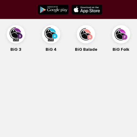
Skip
to
content
BiG 3
BiG 4
BiG Balade
BiG Folk