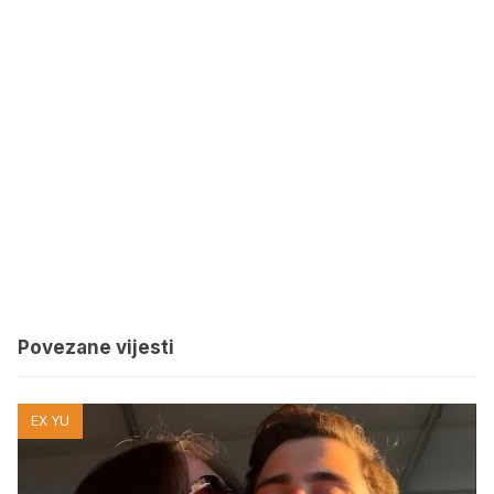
Povezane vijesti
EX YU