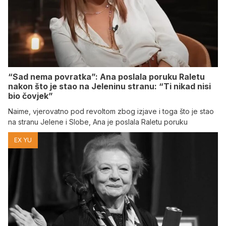
“Sad nema povratka”: Ana poslala poruku Raletu
nakon što je stao na Jeleninu stranu: “Ti nikad nisi
bio čovjek”
Naime, vjerovatno pod revoltom zbog izjave i toga što je stao
na stranu Jelene i Slobe, Ana je poslala Raletu poruku
EX YU