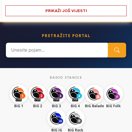
PRIKAŽI JOŠ VIJESTI
PRETRAŽITE PORTAL
Search
for:
RADIO STANICE
BiG 1
BiG 2
BiG 3
BiG 4
BiG Balade
BiG Folk
BiG iG
BiG Rock