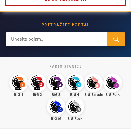
PRIKAŽI JOŠ VIJESTI
PRETRAŽITE PORTAL
Search
for:
RADIO STANICE
BiG 1
BiG 2
BiG 3
BiG 4
BiG Balade
BiG Folk
BiG iG
BiG Rock