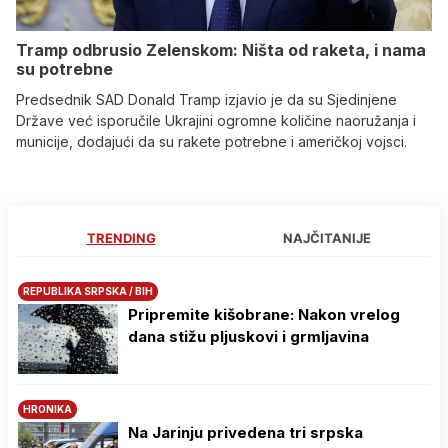
Tramp odbrusio Zelenskom: Ništa od raketa, i nama
su potrebne
Predsednik SAD Donald Tramp izjavio je da su Sjedinjene
Države već isporučile Ukrajini ogromne količine naoružanja i
municije, dodajući da su rakete potrebne i američkoj vojsci.
TRENDING
NAJČITANIJE
REPUBLIKA SRPSKA / BIH
Pripremite kišobrane: Nakon vrelog
dana stižu pljuskovi i grmljavina
HRONIKA
Na Јarinju privedena tri srpska