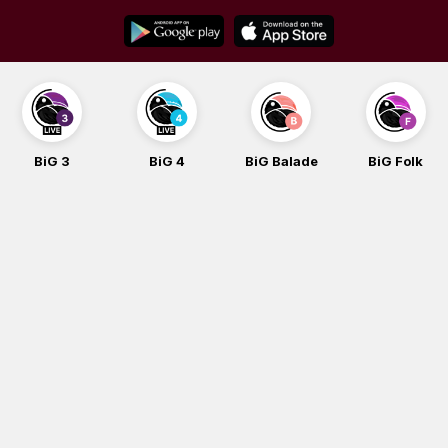
Skip
to
content
BiG 3
BiG 4
BiG Balade
BiG Folk