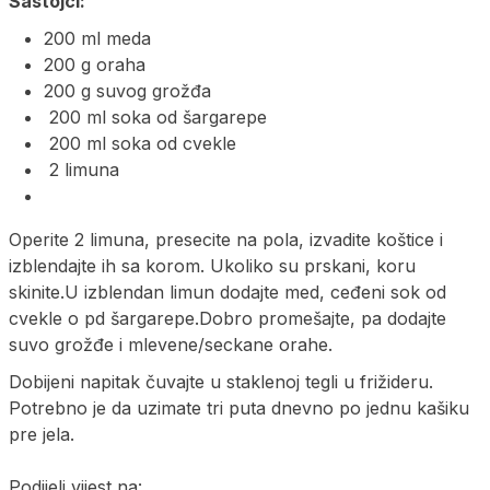
Sastojci:
200 ml meda
200 g oraha
200 g suvog grožđa
200 ml soka od šargarepe
200 ml soka od cvekle
2 limuna
Operite 2 limuna, presecite na pola, izvadite koštice i
izblendajte ih sa korom. Ukoliko su prskani, koru
skinite.U izblendan limun dodajte med, ceđeni sok od
cvekle o pd šargarepe.Dobro promešajte, pa dodajte
suvo grožđe i mlevene/seckane orahe.
Dobijeni napitak čuvajte u staklenoj tegli u frižideru.
Potrebno je da uzimate tri puta dnevno po jednu kašiku
pre jela.
Podijeli vijest na: