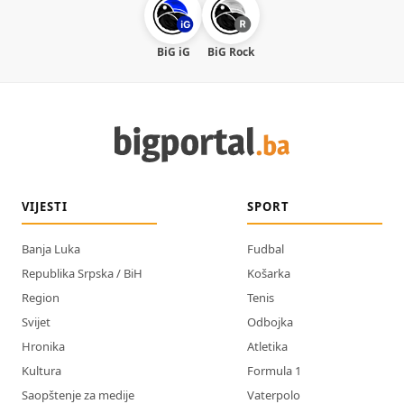
BiG iG
BiG Rock
VIJESTI
SPORT
Banja Luka
Fudbal
Republika Srpska / BiH
Košarka
Region
Tenis
Svijet
Odbojka
Hronika
Atletika
Kultura
Formula 1
Saopštenje za medije
Vaterpolo