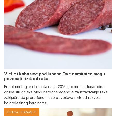
Viršle i kobasice pod lupom: Ove namirnice mogu
povećati rizik od raka
Endokrinolog je objasnila da je 2015. godine međunarodna
grupa stručnjaka Međunarodne agencije za istraživanje raka
zaključila da prerađeno meso povećava rizik od razvoja
kolorektalnog karcinoma
HRANA I ZDRAVLJE