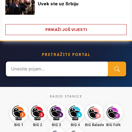
Uvek ste uz Srbiju
PRIKAŽI JOŠ VIJESTI
PRETRAŽITE PORTAL
Search
for:
RADIO STANICE
BiG 1
BiG 2
BiG 3
BiG 4
BiG Balade
BiG Folk