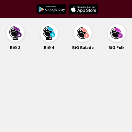
Skip
to
content
BiG 3
BiG 4
BiG Balade
BiG Folk